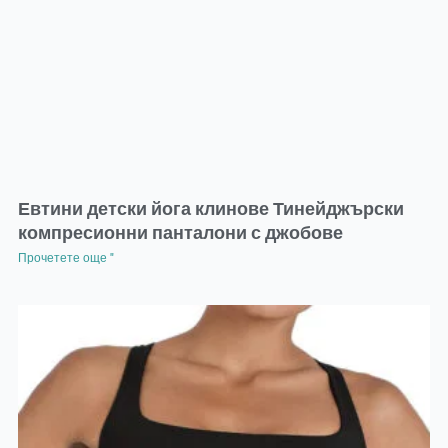
Евтини детски йога клинове Тинейджърски
компресионни панталони с джобове
Прочетете още "