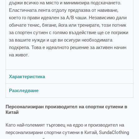
държи всичко на място и минимизира подскачането.
Еластичната лента отдолу предпазва от навиване,
което го прави идеален за A/B чаши. Независимо дали
обичате тенис, бягане, йога или тренирате, този потник
за спортен сутиен с голямо въздействие ще се погрижи
за вашите нужди и ще ви осигури необходимата
подкрепа. Това е идеалното решение за активен начин
на живот.
Характеристика
Разследване
Персонализиран производител на спортни сутиени в
Китай
Като най-големият търговец на едро и производител на
персонализирани спортни сутиени в Китай, SundaClothing