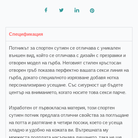
Спецификация
Потникът за спортен сутиен се отличава с уникален
външен вид, който се отличава с дизайн с презрамки и
отворен модел на гърба. Неговият стилен кръстосан
отворен гръб показва перфектно вашата секси линия на
гърба, докато специалното изрязване добавя нотка
персонализирано усещане. Със сигурност ще бъдете
център на вниманието, когато носите това секси парче.
Изработен от първокласна материя, този спортен
сутиен потник предлага отлични свойства за поглъщане
на потта и разтягане в четири посоки, което се усеща
хладно и удобно на кожата ви. Вътрешната му
мрежеста подплата насърчава дишането, така че ще