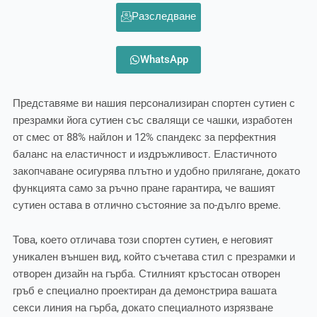
Разследване
WhatsApp
Представяме ви нашия персонализиран спортен сутиен с
презрамки йога сутиен със свалящи се чашки, изработен
от смес от 88% найлон и 12% спандекс за перфектния
баланс на еластичност и издръжливост. Еластичното
закопчаване осигурява плътно и удобно прилягане, докато
функцията само за ръчно пране гарантира, че вашият
сутиен остава в отлично състояние за по-дълго време.
Това, което отличава този спортен сутиен, е неговият
уникален външен вид, който съчетава стил с презрамки и
отворен дизайн на гърба. Стилният кръстосан отворен
гръб е специално проектиран да демонстрира вашата
секси линия на гърба, докато специалното изрязване