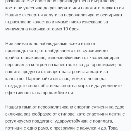
разполага със собствено производствено съоръжение,
което ви улеснява да разширите или наложите марката си.
Нашите експертни услуги за персонализиране осигуряват
първокласно качество и имаме ниско изискване за
минимална поръчка от само 10 броя.
Ние внимателно наблюдаваме всеки етап от
производството, от снабдяването със суровини до
крайното опаковане, използвайки екип от квалифициран
персонал за контрол на качеството, за да гарантираме, че
нашите продукти отговарят на строги стандарти за
качество. Партнирайки си с нас, можете лесно да
създадете своя собствена спортна марка и да увеличите
ефективността на продажбите си.
Нашата гама от персонализирани спортни сутиени на едро
включва разнообразие от стилове, като еластични ленти, с
регулируемо повдигане, удароустойчиви, с подплата,
потници, с едно рамо, с презрамки, с качулка и др. Това