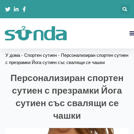
跳
至
内
容
У дома
-
Спортен сутиен
-
Персонализиран спортен сутиен
с презрамки Йога сутиен със свалящи се чашки
Персонализиран спортен
сутиен с презрамки Йога
сутиен със свалящи се
чашки