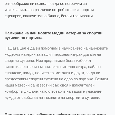
разнообразие ни позволява да се погрижим за
изискванията на различни потребителски спортни
сценарии, включително бягане, йога и тренировки.
Намиране на най-новите модни материи за спортни
сутиени по поръчка
Нашата цел е да ви помогнем в намирането на най-новите
модерни материи за вашия персонализиран дизайн на
спортни сутиени. Ние предлагаме богат избор от
висококачествени тъкани, включително ликра, найлон,
спандекс, памук, полиестер, металик и други, за да ви
предоставим спортни сутиени на едро по поръчка. Всички
наши материи са известни със своя изключителен
комфорт и дишане, като отговарят на вашите уникални
нужди от свойства на тъканите на спортните сутиени.
Помагаме ви да изберете перфектния цвят за етикета