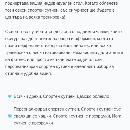
подчертава вашия индивидуален стил. Когато облечете
този секси спортен сутиен, със сигурност ще бъдете в
центъра на всяка тренировка!
Освен това сутиенът се доставя с подвижни чашки, които
осигуряват допълнителна опора и оформяне, което го
прави перфектният избор за йога, пилатес или всяка
тренировка с ниско натоварване. Независимо дали ходите
на фитнес или просто изпълнявате задачи, този
персонализиран спортен сутиен е идеалният избор за
стилна и удобна визия.
Всички дрехи
,
Спортен сутиен
,
Дамско облекло
Персонализиран спортен сутиен
,
Спортен сутиен със
свалящи се чашки
,
Спортен сутиен с презрамки
,
Йога
сутиен с презрамки