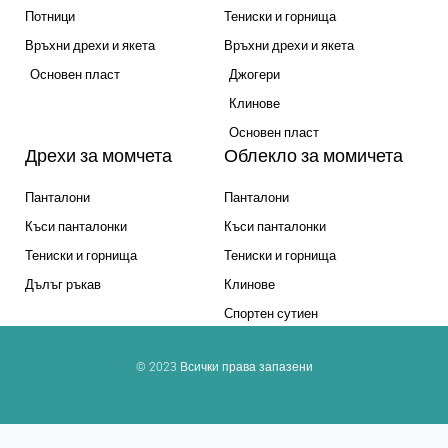
Потници
Тениски и горнища
Връхни дрехи и якета
Връхни дрехи и якета
Основен пласт
Джогери
Клинове
Основен пласт
Дрехи за момчета
Облекло за момичета
Панталони
Панталони
Къси панталонки
Къси панталонки
Тениски и горнища
Тениски и горнища
Дълъг ръкав
Клинове
Спортен сутиен
© 2023 Всички права запазени