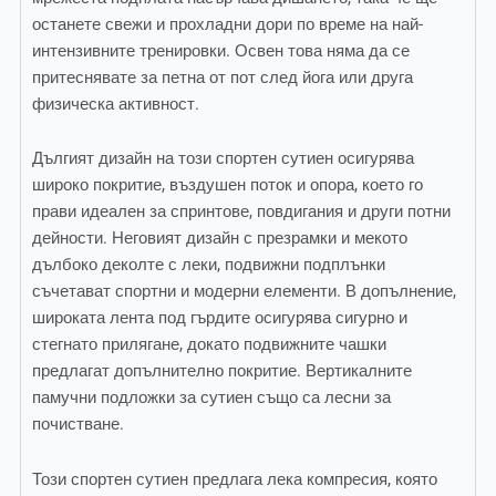
останете свежи и прохладни дори по време на най-
интензивните тренировки. Освен това няма да се
притеснявате за петна от пот след йога или друга
физическа активност.
Дългият дизайн на този спортен сутиен осигурява
широко покритие, въздушен поток и опора, което го
прави идеален за спринтове, повдигания и други потни
дейности. Неговият дизайн с презрамки и мекото
дълбоко деколте с леки, подвижни подплънки
съчетават спортни и модерни елементи. В допълнение,
широката лента под гърдите осигурява сигурно и
стегнато прилягане, докато подвижните чашки
предлагат допълнително покритие. Вертикалните
памучни подложки за сутиен също са лесни за
почистване.
Този спортен сутиен предлага лека компресия, която