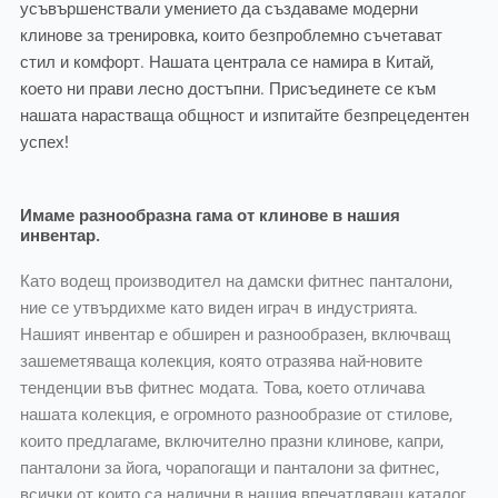
усъвършенствали умението да създаваме модерни
клинове за тренировка, които безпроблемно съчетават
стил и комфорт. Нашата централа се намира в Китай,
което ни прави лесно достъпни. Присъединете се към
нашата нарастваща общност и изпитайте безпрецедентен
успех!
Имаме разнообразна гама от клинове в нашия
инвентар.
Като водещ производител на дамски фитнес панталони,
ние се утвърдихме като виден играч в индустрията.
Нашият инвентар е обширен и разнообразен, включващ
зашеметяваща колекция, която отразява най-новите
тенденции във фитнес модата. Това, което отличава
нашата колекция, е огромното разнообразие от стилове,
които предлагаме, включително празни клинове, капри,
панталони за йога, чорапогащи и панталони за фитнес,
всички от които са налични в нашия впечатляващ каталог.