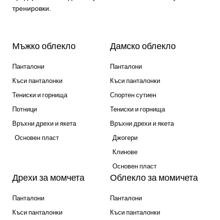
тренировки.
Мъжко облекло
Дамско облекло
Панталони
Панталони
Къси панталонки
Къси панталонки
Тениски и горнища
Спортен сутиен
Потници
Тениски и горнища
Връхни дрехи и якета
Връхни дрехи и якета
Основен пласт
Джогери
Клинове
Основен пласт
Дрехи за момчета
Облекло за момичета
Панталони
Панталони
Къси панталонки
Къси панталонки