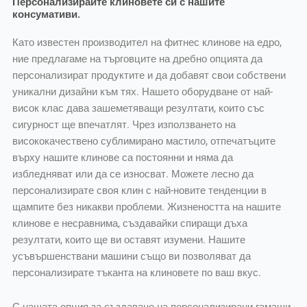
Персонализирайте клиновете си с нашите
консумативи.
Като известен производител на фитнес клинове на едро,
ние предлагаме на търговците на дребно опцията да
персонализират продуктите и да добавят свои собствени
уникални дизайни към тях. Нашето оборудване от най-
висок клас дава зашеметяващи резултати, които със
сигурност ще впечатлят. Чрез използването на
висококачествено сублимирано мастило, отпечатъците
върху нашите клинове са постоянни и няма да
избледняват или да се износват. Можете лесно да
персонализирате своя клин с най-новите тенденции в
щампите без никакви проблеми. Жизнеността на нашите
клинове е несравнима, създавайки спиращи дъха
резултати, които ще ви оставят изумени. Нашите
усъвършенствани машини също ви позволяват да
персонализирате тъканта на клиновете по ваш вкус.
С нашата опция за създаване на персонализирани гамаши