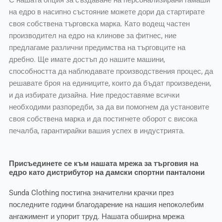
на едро в насипно състояние можете дори да стартирате
своя собствена търговска марка. Като водещ частен
производител на едро на клинове за фитнес, ние
предлагаме различни предимства на търговците на
дребно. Ще имате достъп до нашите машини,
способността да наблюдавате производствения процес, да
решавате броя на единиците, които да бъдат произведени,
и да избирате дизайна. Ние предоставяме всички
необходими разпоредби, за да ви помогнем да установите
своя собствена марка и да постигнете оборот с висока
печалба, гарантирайки вашия успех в индустрията.
Присъединете се към нашата мрежа за търговия на
едро като дистрибутор на дамски спортни панталони
Sunda Clothing постигна значителни крачки през
последните години благодарение на нашия непоколебим
ангажимент и упорит труд. Нашата обширна мрежа