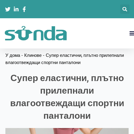
跳
至
内
容
У дома
-
Клинове
-
Супер еластични, плътно прилепнали
влагоотвеждащи спортни панталони
Супер еластични, плътно
прилепнали
влагоотвеждащи спортни
панталони