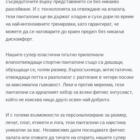
съсредоточите върху представянето си без никакво
разсейване. И с технологията за отвеждане на влагата,
тези панталони ще ви държат хладни и сухи дори по време
на най-интензивните тренировки, като гарантират, че
можете да се натоварите до краен предел без никакъв
дискомфорт.
Нашите супер еластични плътно прилепнали
влагоотвеждащи спортни панталони също са дишащи,
обръщащи се, голям размер, бързосъхнещи, антистатични,
отвеждащи потта и разполагат с разтягане в четири посоки
за максимална гъвкавост. Леки и против миризма, тези
панталони са идеалният избор за всеки фитнес ентусиаст,
който не изисква нищо друго освен най-доброто.
И с големи възможности за персонализиране за размер,
печат, плат, етикети и лога, тези панталони са наистина
уникални за вас. Независимо дали посещавате фитнес
залата или отивате да тичате на открито, нашите супер