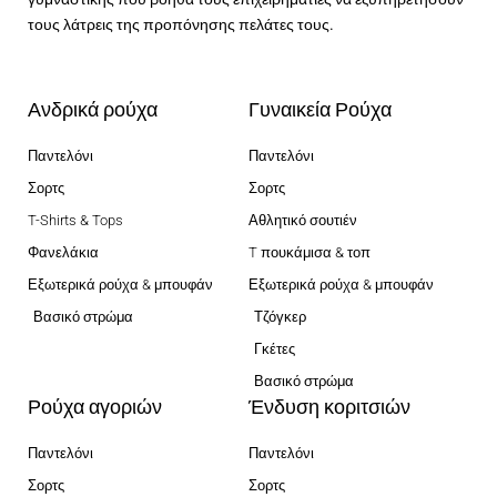
τους λάτρεις της προπόνησης πελάτες τους.
Ανδρικά ρούχα
Γυναικεία Ρούχα
Παντελόνι
Παντελόνι
Σορτς
Σορτς
T-Shirts & Tops
Αθλητικό σουτιέν
Φανελάκια
T πουκάμισα & τοπ
Εξωτερικά ρούχα & μπουφάν
Εξωτερικά ρούχα & μπουφάν
Βασικό στρώμα
Τζόγκερ
Γκέτες
Βασικό στρώμα
Ρούχα αγοριών
Ένδυση κοριτσιών
Παντελόνι
Παντελόνι
Σορτς
Σορτς