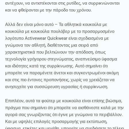
αντέχουν, να αντιστέκονται στις ρυτίδες, να συρρικνώνονται
και να φθείρονται με την πάροδο του χρόνου.
Αλλά δεν είναι μόνο αυτό – Τα αθλητικά κουκούλα με
κουκούλα με κουκούλα πουλόβερ με το προσαρμοσμένο
λογότυπο Activewear Quickwear είναι σχεδιασμένα με
γνώμονα τον αθλητή, διαθέτοντας μια σειρά από
χαρακτηριστικά που βελτιώνουν την απόδοση, όπως
τεχνολογία γρήγορου στεγνώματος, αναπνεύσιμο ύφασμα
και ιδιότητες κατά της συρρίκνωσης. Αυτό σημαίνει ότι
μπορείτε να παραμένετε άνετοι και συγκεντρωμένοι ακόμη
και στις πιο έντονες προπονήσεις, χωρίς να χρειάζεται να
ανησυχείτε για συσσώρευση υγρασίας ή συρρίκνωση.
Επιπλέον, αυτά τα φούτερ με κουκούλα είναι επίσης βιώσιμα,
πράγμα που σημαίνει ότι μπορείτε να αισθάνεστε καλά με την
αγορά σας γνωρίζοντας ότι έγινε με γνώμονα το περιβάλλον.
Και με υψηλές επιλογές προσαρμογής για εκτύπωση,
ύφασμα, ετικέτες και μεγέθη, μπορείτε να σχεδιάσετε το τέλειο