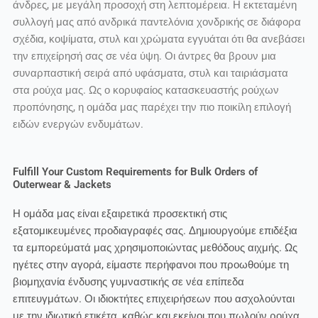
άνδρες, με μεγάλη προσοχή στη λεπτομέρεια. Η εκτεταμένη
συλλογή μας από ανδρικά παντελόνια χονδρικής σε διάφορα
σχέδια, κοψίματα, στυλ και χρώματα εγγυάται ότι θα ανεβάσει
την επιχείρησή σας σε νέα ύψη. Οι άντρες θα βρουν μια
συναρπαστική σειρά από υφάσματα, στυλ και ταιριάσματα
στα ρούχα μας. Ως ο κορυφαίος κατασκευαστής ρούχων
προπόνησης, η ομάδα μας παρέχει την πιο ποικίλη επιλογή
ειδών ενεργών ενδυμάτων.
Fulfill Your Custom Requirements for Bulk Orders of
Outerwear & Jackets
Η ομάδα μας είναι εξαιρετικά προσεκτική στις
εξατομικευμένες προδιαγραφές σας. Δημιουργούμε επιδέξια
τα εμπορεύματά μας χρησιμοποιώντας μεθόδους αιχμής. Ως
ηγέτες στην αγορά, είμαστε περήφανοι που προωθούμε τη
βιομηχανία ένδυσης γυμναστικής σε νέα επίπεδα
επιτευγμάτων. Οι ιδιοκτήτες επιχειρήσεων που ασχολούνται
με την ιδιωτική ετικέτα, καθώς και εκείνοι που πωλούν ρούχα