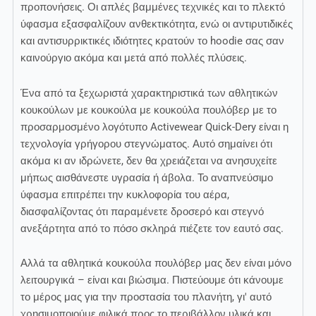
προπονήσεις. Οι απλές βαμμένες τεχνικές και το πλεκτό
ύφασμα εξασφαλίζουν ανθεκτικότητα, ενώ οι αντιρυτιδικές
και αντισυρρικτικές ιδιότητες κρατούν το hoodie σας σαν
καινούργιο ακόμα και μετά από πολλές πλύσεις.
Ένα από τα ξεχωριστά χαρακτηριστικά των αθλητικών
κουκούλων με κουκούλα με κουκούλα πουλόβερ με το
προσαρμοσμένο λογότυπο Activewear Quick-Dery είναι η
τεχνολογία γρήγορου στεγνώματος. Αυτό σημαίνει ότι
ακόμα κι αν ιδρώνετε, δεν θα χρειάζεται να ανησυχείτε
μήπως αισθάνεστε υγρασία ή άβολα. Το αναπνεύσιμο
ύφασμα επιτρέπει την κυκλοφορία του αέρα,
διασφαλίζοντας ότι παραμένετε δροσερό και στεγνό
ανεξάρτητα από το πόσο σκληρά πιέζετε τον εαυτό σας.
Αλλά τα αθλητικά κουκούλα πουλόβερ μας δεν είναι μόνο
λειτουργικά – είναι και βιώσιμα. Πιστεύουμε ότι κάνουμε
το μέρος μας για την προστασία του πλανήτη, γι' αυτό
χρησιμοποιούμε φιλικά προς το περιβάλλον υλικά και