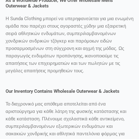
As a Worldwide Producer, We Offer Wholesale Men's
Outerwear & Jackets
Η Sunda Clothing μπορεί να υπερηφανεύεται για μια ενωμένη
ομάδα που παρέχει στους αγοραστές χύδην μια εξαιρετική
σειρά αθλητικών ενδυμάτων, συμπεριλαμβανομένων
χονδρικών ανδρικών τζόγκερ και παρόμοιων ειδών
προσαρμοσμένων στη σύγχρονη και αιχμή της μόδας. Ως
παραγωγός ενδυμάτων προπόνησης, ικανοποιούμε τις
απαιτήσεις των επιχειρηματιών και των πωλητών με τις
μεγάλες απαιτήσεις προμηθειών τους.
Our Inventory Contains Wholesale Outerwear & Jackets
Το διαχρονικό μας απόθεμα αποτελείται από ένα
αριστούργημα για κάθε λάτρη της φυσικής κατάστασης και
κάθε κατάσταση. Πλένουμε σχολαστικά κάθε αντικείμενο,
συμπεριλαμβανομένων εξωτερικών ενδυμάτων και
σακακιών χονδρικής και αθλητικά παντελόνια φόρμας για