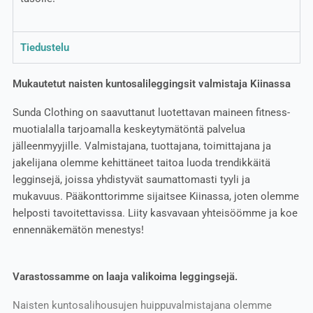
Tiedustelu
Mukautetut naisten kuntosalileggingsit valmistaja Kiinassa
Sunda Clothing on saavuttanut luotettavan maineen fitness-
muotialalla tarjoamalla keskeytymätöntä palvelua
jälleenmyyjille. Valmistajana, tuottajana, toimittajana ja
jakelijana olemme kehittäneet taitoa luoda trendikkäitä
legginsejä, joissa yhdistyvät saumattomasti tyyli ja
mukavuus. Pääkonttorimme sijaitsee Kiinassa, joten olemme
helposti tavoitettavissa. Liity kasvavaan yhteisöömme ja koe
ennennäkemätön menestys!
Varastossamme on laaja valikoima leggingsejä.
Naisten kuntosalihousujen huippuvalmistajana olemme