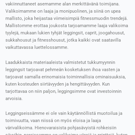
vakiinnuttaneet asemamme alan merkittävänä toimijana.
Valikoimamme on laaja ja monipuolinen, ja siinä on upea
mallisto, joka heijastaa viimeisimpiä fitnessmuodin trendejä.
Mallistomme erottaa joukosta tarjoamamme laaja valikoima
tyylejä, mukaan lukien tyhjät leggingsit, caprit, joogahousut,
sukkahousut ja fitnesshousut, jotka kaikki ovat saatavilla
vaikuttavassa luettelossamme.
Laadukkaista materiaaleista valmistetut tukkumyynnin
leggingsit tarjoavat pehmeän kosketuksen ihoa vasten ja
tarjoavat samalla erinomaisia toiminnallisia ominaisuuksia,
kuten kosteuden siirtävyyden ja hengittävyyden. Kun
tarjottavaa on niin paljon, leggingsimme ovat investoinnin
arvoisia.
Leggingseissämme ei ole vain käytännöllistä muotoilua ja
toimivuutta, vaan niissä on myös eloisa ja laaja
värivalikoima. Hienovaraisista pohjasävyistä rohkeisiin