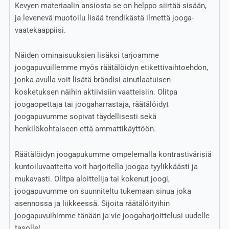
Kevyen materiaalin ansiosta se on helppo siirtää sisään,
ja levenevä muotoilu lisää trendikästä ilmettä jooga-
vaatekaappiisi.
Näiden ominaisuuksien lisäksi tarjoamme
joogapuvuillemme myös räätälöidyn etikettivaihtoehdon,
jonka avulla voit lisätä brändisi ainutlaatuisen
kosketuksen näihin aktiivisiin vaatteisiin. Olitpa
joogaopettaja tai joogaharrastaja, räätälöidyt
joogapuvumme sopivat täydellisesti sekä
henkilökohtaiseen että ammattikäyttöön.
Räätälöidyn joogapukumme ompelemalla kontrastivärisiä
kuntoiluvaatteita voit harjoitella joogaa tyylikkäästi ja
mukavasti. Olitpa aloittelija tai kokenut joogi,
joogapuvumme on suunniteltu tukemaan sinua joka
asennossa ja liikkeessä. Sijoita räätälöityihin
joogapuvuihimme tänään ja vie joogaharjoittelusi uudelle
tasolle!