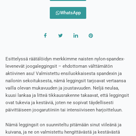
WhatsApp
Esittelyssä räätälöidyn merkkimme naisten nylon-spandex-
levenevät joogaleggingsit – ehdottoman välttämätön
aktiivinen asu! Valmistettu ensiluokkaisesta spandexin ja
nailonin sekoituksesta, nämä leggingsit tarjoavat vertaansa
vailla olevan mukavuuden ja joustavuuden. Neljä neulaa,
kuusi lankaa ja litteä tikkausrakenne takaavat, että leggingsit
ovat tukevia ja kestäviä, joten ne sopivat täydellisesti
päivittäiseen joogarutiiniin tai intensiiviseen harjoitteluun.
Nämä leggingsit on suunniteltu pitämään sinut viileänä ja
kuivana, ja ne on valmistettu hengittävästä ja kestävästä