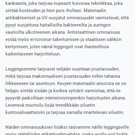
kankaasta, joka tarjoaa nopeasti kuivuvaa tekniikkaa, joka
siirtää kosteuden ja hien pois iholtasi. Materiaalin
antibakteeriset ja UV-suojatut ominaisuudet varmistavat, että
pysyt suojattuna haitallisilta bakteereilta ja auringon
vaurioilta ulkotreenien aikana. Antistaattinen ominaisuus
estää myös ei-toivotun takertumisen ja staattisen sähkön
kertymisen, joten nämä leggingsit ovat ihanteellisia
kaikenlaiseen harjoitteluun.
Leggingsemme tarjoavat neljään suuntaan joustavuuden,
mikä tarjoaa maksimaalisen joustavuuden mihin tahansa
liikkeeseen tai asentoon. Kevyen materiaalin ansiosta ne on
helppo siirtää sisään ja korkea vyötärö varmistaa, että ne
pysyvät paikoillaan intensiivisimpienkin harjoitusten aikana.
Levenevä muotoilu lisää trendikkään siluetin
kuntosalivaatteisiin ja tarjoaa samalla imartelevan siluetin.
Näiden ominaisuuksien lisäksi tarjoamme näille leggingseille
myös räätälöidyn etikettivaihtoehdon, jonka avulla voit lisätä