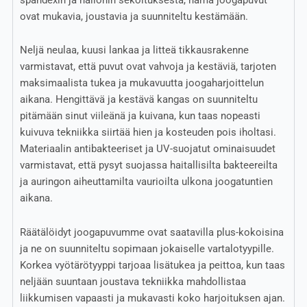
ovat mukavia, joustavia ja suunniteltu kestämään.
Neljä neulaa, kuusi lankaa ja litteä tikkausrakenne
varmistavat, että puvut ovat vahvoja ja kestäviä, tarjoten
maksimaalista tukea ja mukavuutta joogaharjoittelun
aikana. Hengittävä ja kestävä kangas on suunniteltu
pitämään sinut viileänä ja kuivana, kun taas nopeasti
kuivuva tekniikka siirtää hien ja kosteuden pois iholtasi.
Materiaalin antibakteeriset ja UV-suojatut ominaisuudet
varmistavat, että pysyt suojassa haitallisilta bakteereilta
ja auringon aiheuttamilta vaurioilta ulkona joogatuntien
aikana.
Räätälöidyt joogapuvumme ovat saatavilla plus-kokoisina
ja ne on suunniteltu sopimaan jokaiselle vartalotyypille.
Korkea vyötärötyyppi tarjoaa lisätukea ja peittoa, kun taas
neljään suuntaan joustava tekniikka mahdollistaa
liikkumisen vapaasti ja mukavasti koko harjoituksen ajan.