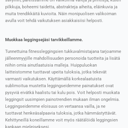
sävyihin, pareissamme on valikoima värejä ja printtejä, kuten
pilkkuja, boheemi taidetta, abstrakteja aiheita, eläinkuvia ja
muita trendikkäitä kuvioita. Näin monipuolisen valikoiman
avulla voit tehdä vaikutuksen asiakkaisiisi helposti.
Muokkaa leggingsejäsi tarvikkeillamme.
Tunnettuina fitnessleggingsien tukkuvalmistajana tarjoamme
jälleenmyyjille mahdollisuuden personoida tuotteita ja lisätä
niihin omia ainutlaatuisia malleja. Huippuluokan
laitteistomme tuottavat upeita tuloksia, jotka tekevät
varmasti vaikutuksen. Käyttämällä korkealaatuista
sublimoitua mustetta leggingseidemme painatukset ovat
pysyviä eivätkä haalistu tai kulu pois. Voit helposti muokata
leggingsit uusimpien painotrendien mukaan ilman ongelmia.
Leggingseidemme eloisuus on vertaansa vailla, ja ne
tuottavat henkeäsalpaavia tuloksia, jotka hämmästyttävät.
Kehittyneillä koneillamme voit myös räätälöidä leggingsien
kankaan mieleiseksesi.