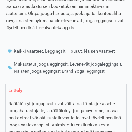
brändisi ainutlaatuisen kosketuksen näihin aktiivisiin
vaatteisiin. Olitpa jooga-harrastaja, juoksija tai kuntosalilla
kävijä, naisten nylon-spandex-levenevät joogaleggingsit ovat
täydellinen lisä treenivaatekaappiisi!
Kaikki vaatteet
,
Leggingsit
,
Housut
,
Naisen vaatteet
Mukautetut joogaleggingsit
,
Levenevät joogaleggingsit
,
Naisten joogaleggingsit Brand Yoga leggingsit
Erittely
Räätälöidyt joogapuvut ovat välttämättömiä jokaiselle
joogaharrastajalle, ja räätälöidyt joogapuvumme, joissa
on kontrastivärisiä kuntoiluvaatteita, ovat täydellinen lisä
jooga-vaatekaappiisi. Valmistettu ensiluokkaisesta
spandexin ja nailonin sekoituksesta, nämä joogapuvut