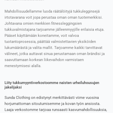
Mahdollisuudellamme luoda räätälöityjä tukkulegginsejä
irtotavarana voit jopa perustaa oman oman tuotemerkkisi.
Johtavana omien merkkien fitnessleggingsien
tukkuvalmistajana tarjoamme jälleenmyyjille erilaisia etuja.
Pääset käyttämään koneitamme, voit valvoa
tuotantoprosessia, päättää valmistettavien yksiköiden
lukumäärästä ja valita mallit. Tarjoamme kaikki tarvittavat
välineet, jotka auttavat sinua perustamaan oman brändisi ja
saavuttamaan korkean liikevaihdon varmistaen
menestymisesi alalla.
Liity tukkumyyntiverkostoomme naisten urheiluhousujen
jakelijaksi
Sunda Clothing on edistynyt merkittävästi viime vuosina
horjumattoman sitoutumisemme ja kovan työn ansiosta.
Laaja verkostomme tarjoaa runsaasti kasvumahdollisuuksia,