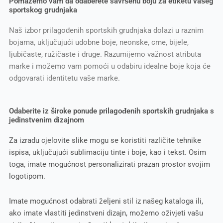
Pomažemo vam da odaberete savršenu boju za etiketu vašeg
sportskog grudnjaka
Naš izbor prilagođenih sportskih grudnjaka dolazi u raznim
bojama, uključujući udobne boje, neonske, crne, bijele,
ljubičaste, ružičaste i druge. Razumijemo važnost atributa
marke i možemo vam pomoći u odabiru idealne boje koja će
odgovarati identitetu vaše marke.
Odaberite iz široke ponude prilagođenih sportskih grudnjaka s
jedinstvenim dizajnom
Za izradu cjelovite slike mogu se koristiti različite tehnike
ispisa, uključujući sublimaciju tinte i boje, kao i tekst. Osim
toga, imate mogućnost personalizirati prazan prostor svojim
logotipom.
Imate mogućnost odabrati željeni stil iz našeg kataloga ili,
ako imate vlastiti jedinstveni dizajn, možemo oživjeti vašu