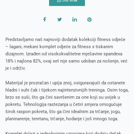
Predstavljamo naš najnoviji dodatak kolekciji fitness odjeće
– lagani, mekani komplet odjeće za fitness s tiskanim
dizajnom. Izrađen od visokokvalitetne mješavine spandexa
18% i najlona 82%, ovaj set nije samo udoban za nošenje, već
je i održiv.
Materijal je prozračan i upija znoj, osiguravajući da ostanete
hladni i suhi čak i tijekom najintenzivnijih treninga. Osim toga,
brzo se suši, što ga čini savršenim za one koji su uvijek u
pokretu. Tehnologija rastezanja u četiri smjera omogućuje
širok raspon pokreta, što ga čini idealnim za trčanje, jogu,
planinarenje, teretanu, trčanje, hodanje i još mnogo toga.
Komplet dolazi s jednobojnim uzorcima koji dodaju dašak