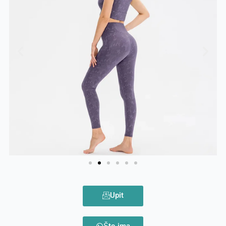
Upit
Što ima