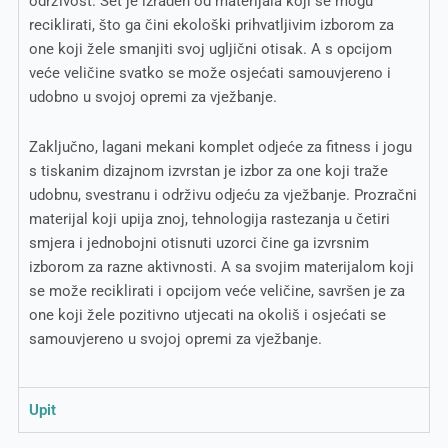
održivost. Set je izrađen od materijala koji se mogu
reciklirati, što ga čini ekološki prihvatljivim izborom za
one koji žele smanjiti svoj ugljični otisak. A s opcijom
veće veličine svatko se može osjećati samouvjereno i
udobno u svojoj opremi za vježbanje.
Zaključno, lagani mekani komplet odjeće za fitness i jogu
s tiskanim dizajnom izvrstan je izbor za one koji traže
udobnu, svestranu i održivu odjeću za vježbanje. Prozračni
materijal koji upija znoj, tehnologija rastezanja u četiri
smjera i jednobojni otisnuti uzorci čine ga izvrsnim
izborom za razne aktivnosti. A sa svojim materijalom koji
se može reciklirati i opcijom veće veličine, savršen je za
one koji žele pozitivno utjecati na okoliš i osjećati se
samouvjereno u svojoj opremi za vježbanje.
Upit