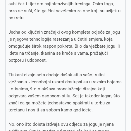
suhi čak i tijekom najintenzivnijih treninga. Osim toga,
brzo se suši, što ga čini savršenim za one koji su uvijek u
pokretu.
Jedna od ključnih značajki ovog kompleta odjeće za jogu
je njegova tehnologija rastezanja u četiri smjera, koja
omogućuje širok raspon pokreta. Bilo da vježbate jogu ili
idete na trčanje, tkanina se kreće s vama, pružajući
potporu i udobnost.
Tiskani dizajn seta dodaje dašak stila vašoj rutini
vježbanja. Jednobojni uzorci dostupni su u raznim bojama
i otiscima, što olakšava pronalaženje dizajna koji
odgovara vašem osobnom stilu. Set je također lagan, što
znači da ga možete jednostavno spakirati u torbu za
teretanu i nositi sa sobom kamo god idete.
No, ono što doista izdvaja ovu odjeću za jogu je njena