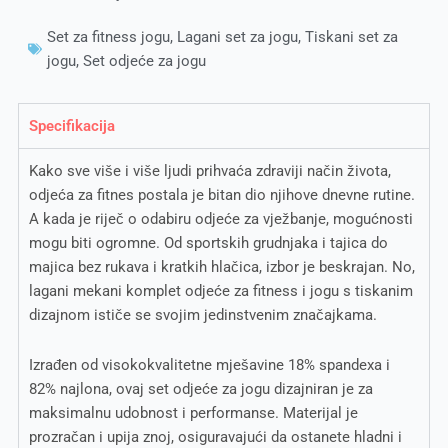
Set za fitness jogu
,
Lagani set za jogu
,
Tiskani set za
jogu
,
Set odjeće za jogu
Specifikacija
Kako sve više i više ljudi prihvaća zdraviji način života,
odjeća za fitnes postala je bitan dio njihove dnevne rutine.
A kada je riječ o odabiru odjeće za vježbanje, mogućnosti
mogu biti ogromne. Od sportskih grudnjaka i tajica do
majica bez rukava i kratkih hlačica, izbor je beskrajan. No,
lagani mekani komplet odjeće za fitness i jogu s tiskanim
dizajnom ističe se svojim jedinstvenim značajkama.
Izrađen od visokokvalitetne mješavine 18% spandexa i
82% najlona, ovaj set odjeće za jogu dizajniran je za
maksimalnu udobnost i performanse. Materijal je
prozračan i upija znoj, osiguravajući da ostanete hladni i