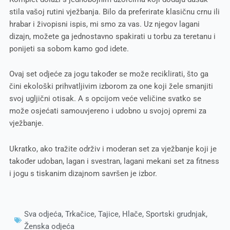
stila vašoj rutini vježbanja. Bilo da preferirate klasičnu crnu ili
hrabar i živopisni ispis, mi smo za vas. Uz njegov lagani
dizajn, možete ga jednostavno spakirati u torbu za teretanu i
ponijeti sa sobom kamo god idete.
Ovaj set odjeće za jogu također se može reciklirati, što ga
čini ekološki prihvatljivim izborom za one koji žele smanjiti
svoj ugljični otisak. A s opcijom veće veličine svatko se
može osjećati samouvjereno i udobno u svojoj opremi za
vježbanje.
Ukratko, ako tražite održiv i moderan set za vježbanje koji je
također udoban, lagan i svestran, lagani mekani set za fitness
i jogu s tiskanim dizajnom savršen je izbor.
Sva odjeća
,
Trkačice
,
Tajice
,
Hlače
,
Sportski grudnjak
,
Ženska odjeća