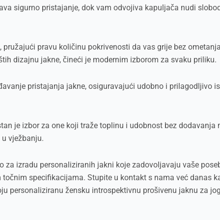
va sigurno pristajanje, dok vam odvojiva kapuljača nudi slobodu
n, pružajući pravu količinu pokrivenosti da vas grije bez ometanj
tih dizajnu jakne, čineći je modernim izborom za svaku priliku.
je pristajanja jakne, osiguravajući udobno i prilagodljivo iskus
tan je izbor za one koji traže toplinu i udobnost bez dodavanja 
t u vježbanju.
a izradu personaliziranih jakni koje zadovoljavaju vaše posebne 
im točnim specifikacijama. Stupite u kontakt s nama već danas k
ju personaliziranu žensku introspektivnu prošivenu jaknu za jo