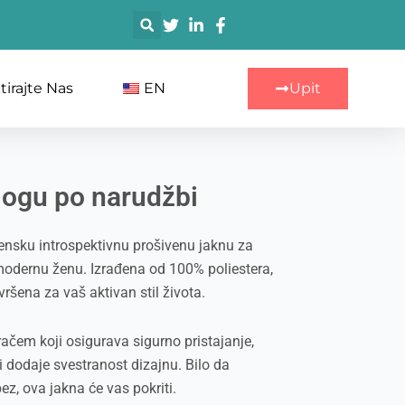
搜
索
irajte Nas
EN
Upit
jogu po narudžbi
nsku introspektivnu prošivenu jaknu za
modernu ženu. Izrađena od 100% poliestera,
vršena za vaš aktivan stil života.
ačem koji osigurava sigurno pristajanje,
 dodaje svestranost dizajnu. Bilo da
bez, ova jakna će vas pokriti.