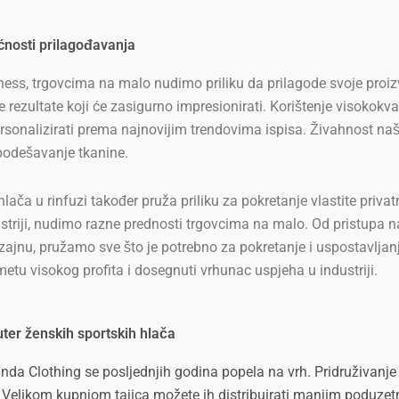
ćnosti prilagođavanja
ness, trgovcima na malo nudimo priliku da prilagode svoje proizv
ultate koji će zasigurno impresionirati. Korištenje visokokval
sonalizirati prema najnovijim trendovima ispisa. Živahnost naši
podešavanje tkanine.
ača u rinfuzi također pruža priliku za pokretanje vlastite priva
dustriji, nudimo razne prednosti trgovcima na malo. Od pristupa
dizajnu, pružamo sve što je potrebno za pokretanje i uspostavlja
etu visokog profita i dosegnuti vrhunac uspjeha u industriji.
uter ženskih sportskih hlača
da Clothing se posljednjih godina popela na vrh. Pridruživanje n
o. Velikom kupnjom tajica možete ih distribuirati manjim poduzetn