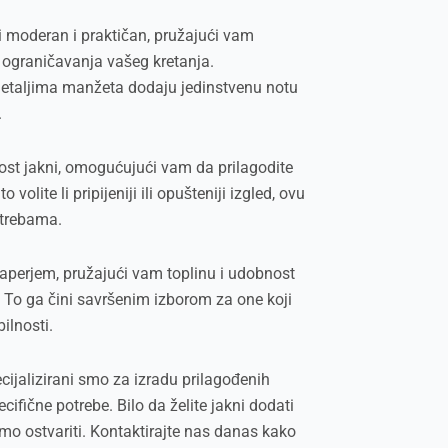
 i moderan i praktičan, pružajući vam
 ograničavanja vašeg kretanja.
detaljima manžeta dodaju jedinstvenu notu
.
st jakni, omogućujući vam da prilagodite
volite li pripijeniji ili opušteniji izgled, ovu
otrebama.
paperjem, pružajući vam toplinu i udobnost
 To ga čini savršenim izborom za one koji
ilnosti.
jalizirani smo za izradu prilagođenih
cifične potrebe. Bilo da želite jakni dodati
žemo ostvariti. Kontaktirajte nas danas kako