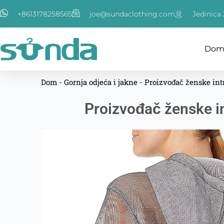
跳
+8613178258565
joe@sundaclothing.com
Jedinica
至
内
容
Do
Dom
-
Gornja odjeća i jakne
-
Proizvođač ženske int
Proizvođač ženske in