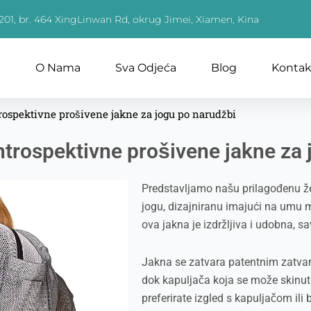
 201, br. 464 XingLinwan Rd, okrug Jimei, Xiamen, Kina
m
O Nama
Sva Odjeća
Blog
Kontakt
rospektivne prošivene jakne za jogu po narudžbi
trospektivne prošivene jakne za 
Predstavljamo našu prilagođenu že
jogu, dizajniranu imajući na umu 
ova jakna je izdržljiva i udobna, sa
Jakna se zatvara patentnim zatvar
dok kapuljača koja se može skinuti
preferirate izgled s kapuljačom ili 