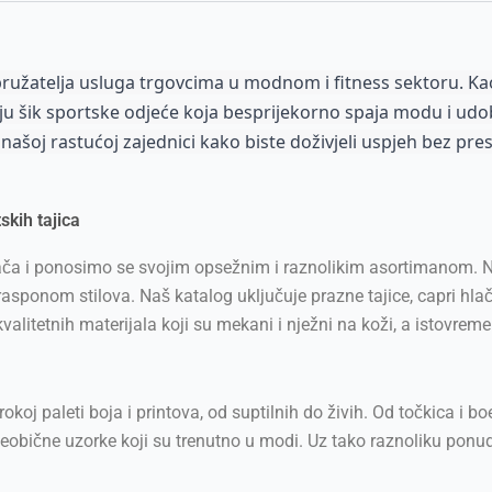
ružatelja usluga trgovcima u modnom i fitness sektoru. Kao 
nju šik sportske odjeće koja besprijekorno spaja modu i udobn
ašoj rastućoj zajednici kako biste doživjeli uspjeh bez pre
kih tajica
ača i ponosimo se svojim opsežnim i raznolikim asortimanom. N
rasponom stilova. Naš katalog uključuje prazne tajice, capri hlače
kvalitetnih materijala koji su mekani i nježni na koži, a istovre
rokoj paleti boja i printova, od suptilnih do živih. Od točkica i
 neobične uzorke koji su trenutno u modi. Uz tako raznoliku ponu