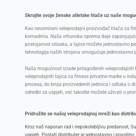
Skrojite svoje ženske atletske hlače uz naše mogu
Kao renomirani veleprodajni proizvođač hlača za fit
komadima. Naša vrhunska oprema daje zapanjujuće rez
postojanost otisaka, a tajice možete jednostavno per
tehnologija naših strojeva omogućuje jednostavno 
Naša mogućnost izrade prilagođenih veleprodajnih hl
veleprodajnih tajica za fitness privatne marke u in
procesa, do broja proizvedenih jedinica i odluka o 
odredbi za uspjeh, već također možete uživati u prom
Pridružite se našoj veleprodajnoj mreži kao distrib
Kroz naš naporan rad i nepokolebljivu predanost, Sun
uspjeh. Postati distributer je jednostavno i povoljn