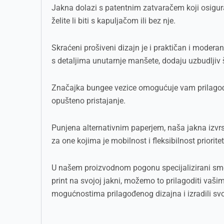
Jakna dolazi s patentnim zatvaračem koji osigura
želite li biti s kapuljačom ili bez nje.
Skraćeni prošiveni dizajn je i praktičan i modera
s detaljima unutarnje manšete, dodaju uzbudljiv š
Značajka bungee vezice omogućuje vam prilagođavan
opušteno pristajanje.
Punjena alternativnim paperjem, naša jakna izvrs
za one kojima je mobilnost i fleksibilnost priorite
U našem proizvodnom pogonu specijalizirani smo z
print na svojoj jakni, možemo to prilagoditi vaš
mogućnostima prilagođenog dizajna i izradili svo