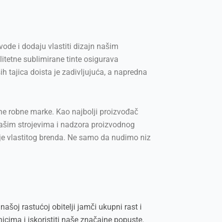
ode i dodaju vlastiti dizajn našim
itetne sublimirane tinte osigurava
h tajica doista je zadivljujuća, a napredna
tne robne marke. Kao najbolji proizvođač
 našim strojevima i nadzora proizvodnog
nje vlastitog brenda. Ne samo da nudimo niz
ašoj rastućoj obitelji jamči ukupni rast i
icima i iskoristiti naše značajne popuste.