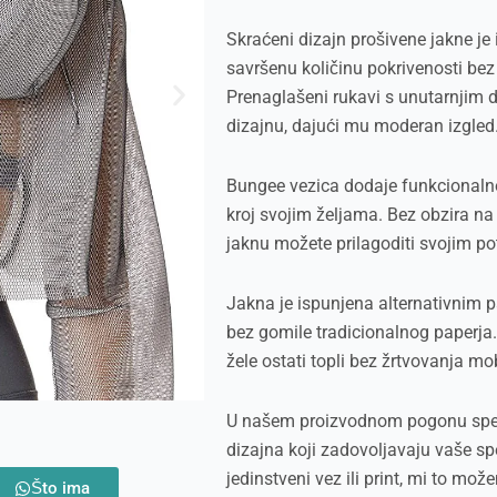
Skraćeni dizajn prošivene jakne je
savršenu količinu pokrivenosti bez
Prenaglašeni rukavi s unutarnjim 
dizajnu, dajući mu moderan izgled
Bungee vezica dodaje funkcionalno
kroj svojim željama. Bez obzira na to 
jaknu možete prilagoditi svojim p
Jakna je ispunjena alternativnim 
bez gomile tradicionalnog paperja.
žele ostati topli bez žrtvovanja mob
U našem proizvodnom pogonu speci
dizajna koji zadovoljavaju vaše spe
jedinstveni vez ili print, mi to mo
Što ima