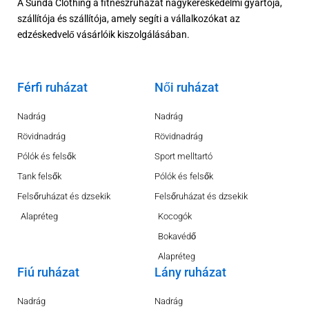
A Sunda Clothing a fitneszruházat nagykereskedelmi gyártója,
szállítója és szállítója, amely segíti a vállalkozókat az
edzéskedvelő vásárlóik kiszolgálásában.
Férfi ruházat
Női ruházat
Nadrág
Nadrág
Rövidnadrág
Rövidnadrág
Pólók és felsők
Sport melltartó
Tank felsők
Pólók és felsők
Felsőruházat és dzsekik
Felsőruházat és dzsekik
Alapréteg
Kocogók
Bokavédő
Alapréteg
Fiú ruházat
Lány ruházat
Nadrág
Nadrág