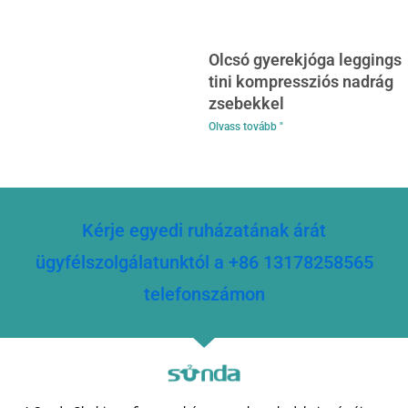
Olcsó gyerekjóga leggings
tini kompressziós nadrág
zsebekkel
Olvass tovább "
Kérje egyedi ruházatának árát
ügyfélszolgálatunktól a +86 13178258565
telefonszámon