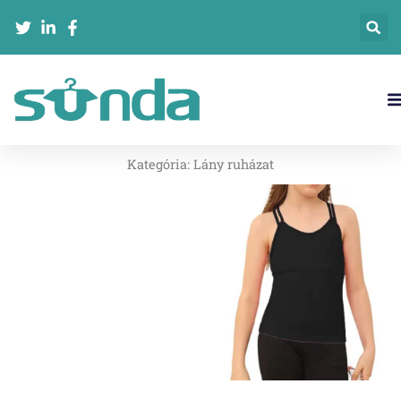
跳
至
内
容
Lépjen Kapcsolatba Velünk
Kategória:
Lány ruházat