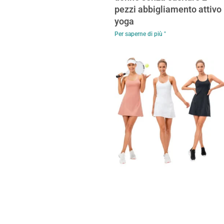
pezzi abbigliamento attivo
yoga
Per saperne di più "