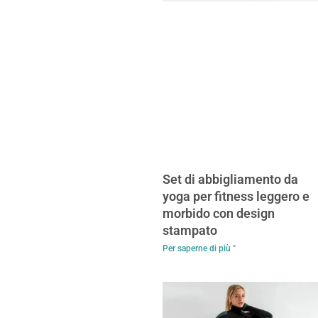
Set di abbigliamento da
yoga per fitness leggero e
morbido con design
stampato
Per saperne di più "