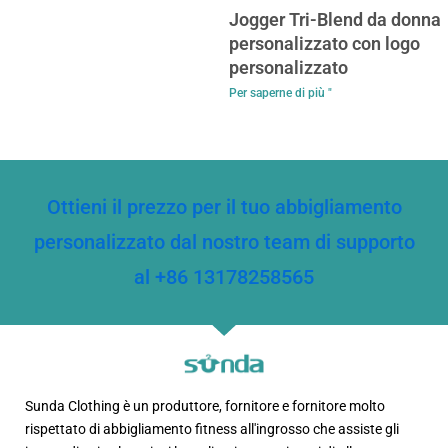
Jogger Tri-Blend da donna
personalizzato con logo
personalizzato
Per saperne di più "
Ottieni il prezzo per il tuo abbigliamento
personalizzato dal nostro team di supporto
al +86 13178258565
Sunda Clothing è un produttore, fornitore e fornitore molto
rispettato di abbigliamento fitness all'ingrosso che assiste gli