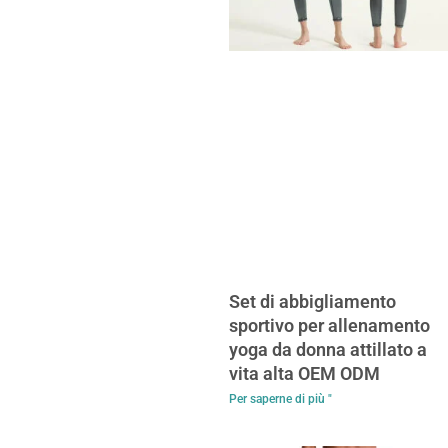
Set di abbigliamento
sportivo per allenamento
yoga da donna attillato a
vita alta OEM ODM
Per saperne di più "