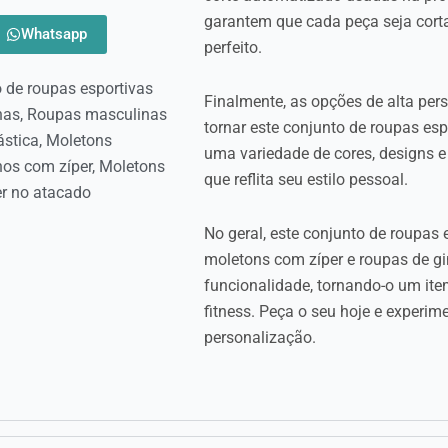
garantem que cada peça seja cort
Whatsapp
perfeito.
 de roupas esportivas
Finalmente, as opções de alta per
nas
,
Roupas masculinas
tornar este conjunto de roupas es
ástica
,
Moletons
uma variedade de cores, designs e
os com zíper
,
Moletons
que reflita seu estilo pessoal.
r no atacado
No geral, este conjunto de roupas
moletons com zíper e roupas de gin
funcionalidade, tornando-o um ite
fitness. Peça o seu hoje e exper
personalização.