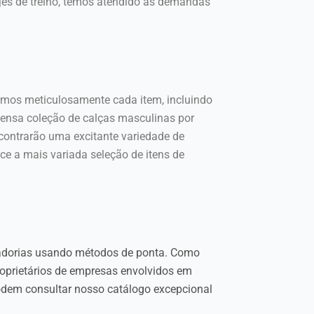
jes de treino, temos atendido às demandas
cemos meticulosamente cada item, incluindo
tensa coleção de calças masculinas por
contrarão uma excitante variedade de
ece a mais variada seleção de itens de
cadorias usando métodos de ponta. Como
Proprietários de empresas envolvidos em
odem consultar nosso catálogo excepcional