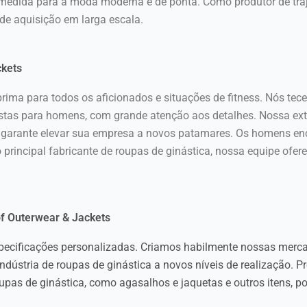
b medida para a moda moderna e de ponta. Como produtor de tra
de aquisição em larga escala.
ckets
rima para todos os aficionados e situações de fitness. Nós te
justas para homens, com grande atenção aos detalhes. Nossa ex
res garante elevar sua empresa a novos patamares. Os homens en
 principal fabricante de roupas de ginástica, nossa equipe ofer
of Outerwear & Jackets
specificações personalizadas. Criamos habilmente nossas mer
ndústria de roupas de ginástica a novos níveis de realização. 
as de ginástica, como agasalhos e jaquetas e outros itens, p