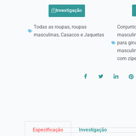
Investigação
Todas as roupas
,
roupas
Conjunto
masculinas
,
Casacos e Jaquetas
masculi
para gin
masculin
com zípe
Especificação
Investigação