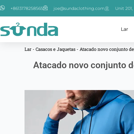
跳
+8613178258565
joe@sundaclothing.com
Unit 201
至
内
容
Lar
Lar
-
Casacos e Jaquetas
-
Atacado novo conjunto de
Atacado novo conjunto d