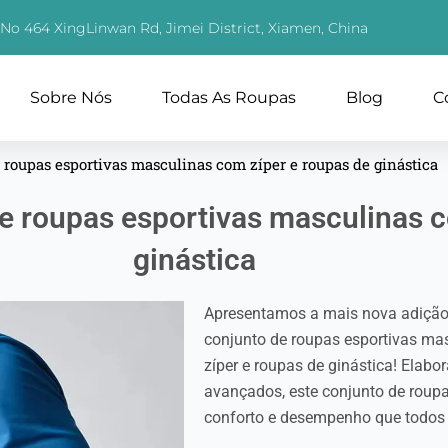
, No 464 XingLinwan Rd, Jimei District, Xiamen, China
Sobre Nós
Todas As Roupas
Blog
C
 roupas esportivas masculinas com zíper e roupas de ginástica
e roupas esportivas masculinas c
ginástica
Apresentamos a mais nova adição 
conjunto de roupas esportivas m
zíper e roupas de ginástica! Ela
avançados, este conjunto de roup
conforto e desempenho que todos o