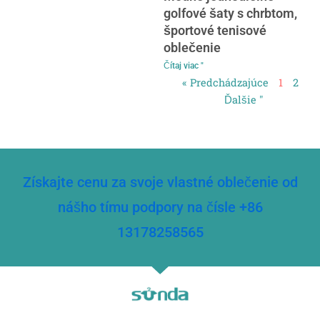
golfové šaty s chrbtom,
športové tenisové
oblečenie
Čítaj viac "
« Predchádzajúce
1
2
Ďalšie "
Získajte cenu za svoje vlastné oblečenie od
nášho tímu podpory na čísle +86
13178258565