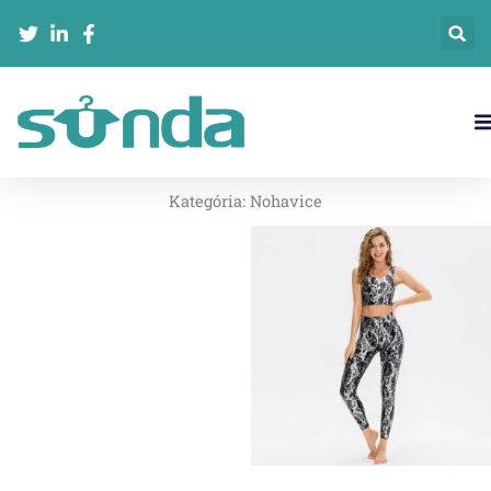
Preskočiť
na
obsah
Kategória:
Nohavice
页
页
面
面