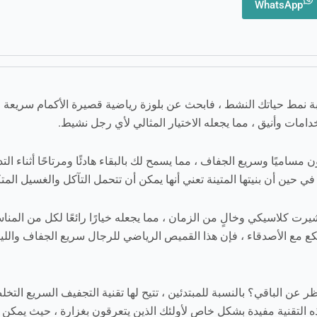
WhatsApp
نمط حياتك النشط ، فابحث عن بلوزة رياضية قصيرة الأكمام سريعة الجف
امات وأنيق ، مما يجعله الاختيار المثالي لأي رجل نشيط.
ميًا وسريع الجفاف ، مما يسمح لك بالبقاء هادئًا ومرتاحًا أثناء التد
حين أن بنيتها المتينة تعني أنها يمكن أن تتحمل التآكل والغسيل المتك
شيرت كلاسيكي وخالٍ من الزمان ، مما يجعله خيارًا رائعًا لكل من الم
كع مع الأصدقاء ، فإن هذا القميص الرياضي للرجال سريع الجفاف واللياقة
 عن الباقي؟ بالنسبة للمبتدئين ، تتيح لها تقنية التجفيف السريع ال
فة. هذه التقنية مفيدة بشكل خاص لأولئك الذين يتعرقون بغزارة ، حيث يم