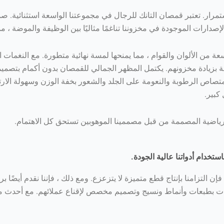
تمرار. تعتبر قمصان التانك للرجال في مجموعتنا الواسعة استثنائية. ص
صدارات الموجودة في مخزوننا تناغمًا مثاليًا بين الوظيفة والموضة ، مما
 من الألوان والقوام ، مما يمنحها لمسة نهائية متطورة. مع النغمات الدق
ئة بزيادة مخزونهم. يكتمل المظهر الجمالي للقمصان بدون أكمام بتصميمه
تصاص الرطوبة والنعومة على الجلد والشعور بخفة الوزن وسهولة الارت
كبير.
ا الرياضية المصممة من قبل مصممينا الموهوبين تستحق كل الاهتمام.
خدام أدواتنا عالية الجودة.
فإن التزامنا بإنتاج قطع متميزة لا يتزعزع. ومع ذلك ، فإننا نقدم أيضًا
انات بطبعات وأنماط ونسيج وتصميم مخصص لإقناع عملائهم. مع أحدث م