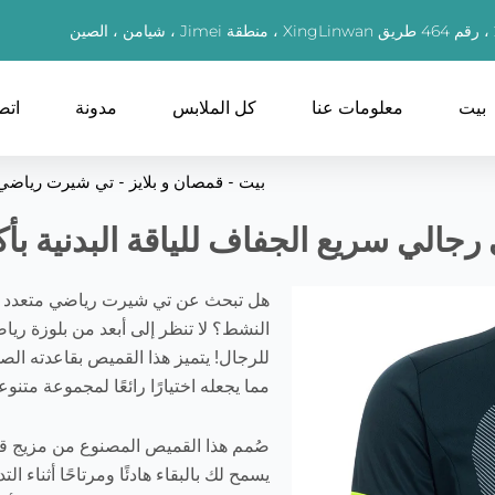
بيت
معلومات عنا
كل الملابس
مدونة
اتص
بيت
-
قمصان و بلايز
-
تي شيرت رياضي ر
جالي سريع الجفاف للياقة البدنية بأ
هل تبحث عن تي شيرت رياضي متعدد ال
النشط؟ لا تنظر إلى أبعد من بلوزة رياض
للرجال! يتميز هذا القميص بقاعدته الص
مما يجعله اختيارًا رائعًا لمجموعة متنو
صُمم هذا القميص المصنوع من مزيج قط
يسمح لك بالبقاء هادئًا ومرتاحًا أثناء ا