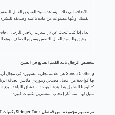
بالإضافة إلى ذلك ، يساعد نسيج القميص القابل للتن
نفسك. ولأنها مصنوعة من مادة ناعمة وصديقة للبشرة ، ف
لذا ، إذا كنت تبحث عن تي شيرت رياضي للرجال ، فابح
الرقيق والنسيج القابل للتنفس وسريع الجفاف ، وهو الخ
مخصص الرجال تانك القمم الصانع في الصين
Sunda Clothing هي علامة تجارية مشهورة في م
بها كواحدة من أفضل مصنعي وموردي ملابس الصالة الرياضي
كتالوجنا الشامل هذا. هدفنا هو جذب عشاق اللياقة البدني
مثيل لها ، مما أثار إعجاب المشترين بكميات كبيرة.
تم تصميم مجموعتنا من قمصان Stringer Tank بكميات كبيرة لتناسب احتياجات الجميع