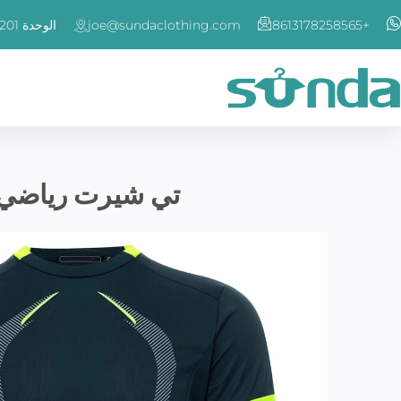
خطي
+8613178258565
joe@sundaclothing.com
الوحدة 201 ، رقم 464 طريق XingLinwan ، منطقة Jimei ، شيامن ، الصين
لى
لمحتوى
تي شيرت رياضي ر