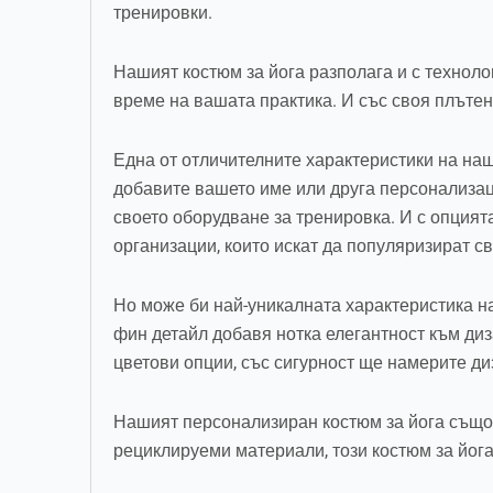
тренировки.
Нашият костюм за йога разполага и с технолог
време на вашата практика. И със своя плътен
Една от отличителните характеристики на наш
добавите вашето име или друга персонализаци
своето оборудване за тренировка. И с опцият
организации, които искат да популяризират с
Но може би най-уникалната характеристика н
фин детайл добавя нотка елегантност към диза
цветови опции, със сигурност ще намерите ди
Нашият персонализиран костюм за йога също с
рециклируеми материали, този костюм за йога 