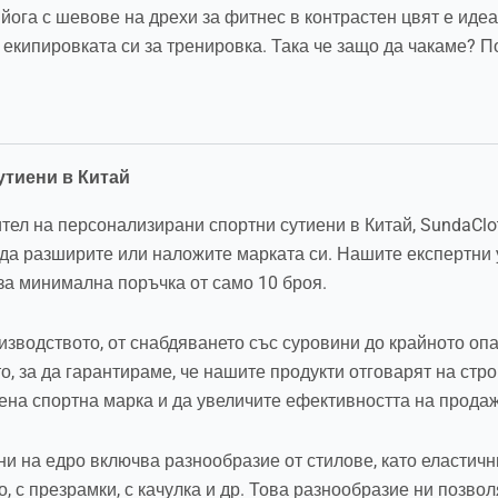
ога с шевове на дрехи за фитнес в контрастен цвят е идеал
екипировката си за тренировка. Така че защо да чакаме? П
утиени в Китай
тел на персонализирани спортни сутиени в Китай, SundaClo
да разширите или наложите марката си. Нашите експертни 
за минимална поръчка от само 10 броя.
зводството, от снабдяването със суровини до крайното опа
, за да гарантираме, че нашите продукти отговарят на стро
вена спортна марка и да увеличите ефективността на продаж
и на едро включва разнообразие от стилове, като еластични
о, с презрамки, с качулка и др. Това разнообразие ни позво