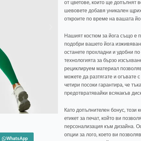
от цветове, които ще допълнят в
шевовете добавя уникален щрих 
откроите по време на вашата йо
Нашият костюм за йога също е п
подобри вашето йога изживяван
останете прохладни и удобни по
технологията за бързо изсъхване
рециклируем материал позволява
можете да разтягате и огъвате с
четири посоки гарантира, че тъка
предотвратявайки всякакъв дис
Като допълнителен бонус, този 
етикет за печат, който ви позво
персонализация към дизайна. О
опции за лого, което ви позволя
WhatsApp