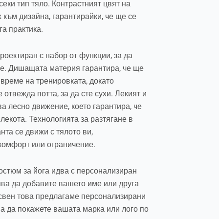
секи тип тяло. Контрастният цвят на
към дизайна, гарантирайки, че ще се
га практика.
роектиран с набор от функции, за да
е. Дишащата материя гарантира, че ще
 време на тренировката, докато
 отвежда потта, за да сте сухи. Лекият и
 лесно движение, което гарантира, че
 лекота. Технологията за разтягане в
нта се движи с тялото ви,
комфорт или ограничение.
костюм за йога идва с персонализиран
лява да добавите вашето име или друга
свен това предлагаме персонализирани
ва да покажете вашата марка или лого по