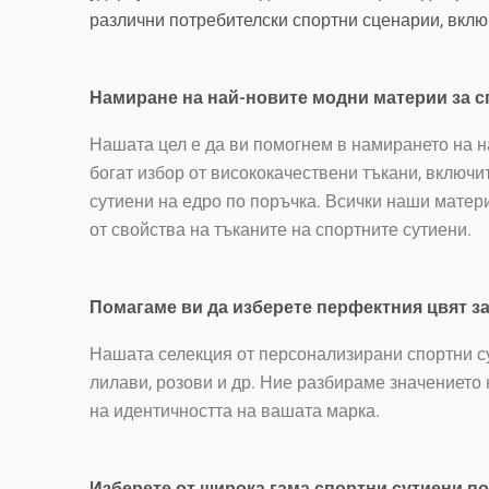
различни потребителски спортни сценарии, включ
Намиране на най-новите модни материи за с
Нашата цел е да ви помогнем в намирането на 
богат избор от висококачествени тъкани, включит
сутиени на едро по поръчка. Всички наши матер
от свойства на тъканите на спортните сутиени.
Помагаме ви да изберете перфектния цвят за
Нашата селекция от персонализирани спортни су
лилави, розови и др. Ние разбираме значението 
на идентичността на вашата марка.
Изберете от широка гама спортни сутиени по