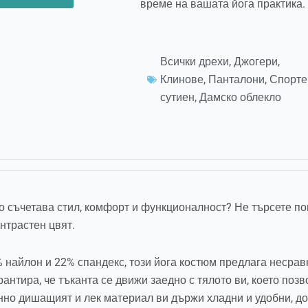
време на вашата йога практика.
Всички дрехи
,
Джогери
,
Клинове
,
Панталони
,
Спорте
сутиен
,
Дамско облекло
то съчетава стил, комфорт и функционалност? Не търсете п
нтрастен цвят.
 найлон и 22% спандекс, този йога костюм предлага несрав
рантира, че тъканта се движи заедно с тялото ви, което по
но дишащият и лек материал ви държи хладни и удобни, до