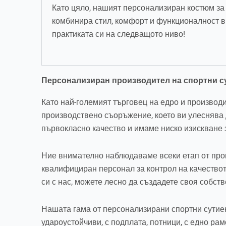
Като цяло, нашият персонализиран костюм за й
комбинира стил, комфорт и функционалност в 
практиката си на следващото ниво!
Персонализиран производител на спортни с
Като най-големият търговец на едро и производи
производствено съоръжение, което ви улеснява 
първокласно качество и имаме ниско изискване 
Ние внимателно наблюдаваме всеки етап от прои
квалифициран персонал за контрол на качеството
си с нас, можете лесно да създадете своя собст
Нашата гама от персонализирани спортни сутиен
удароустойчиви, с подплата, потници, с едно рам