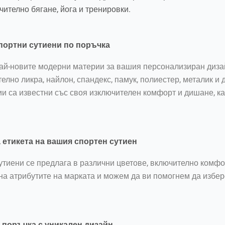
ително бягане, йога и тренировки.
портни сутиени по поръчка
най-новите модерни материи за вашия персонализиран диза
елно ликра, найлон, спандекс, памук, полиестер, металик и 
ии са известни със своя изключителен комфорт и дишане, к
 етикета на вашия спортен сутиен
тиени се предлага в различни цветове, включително комфор
на атрибутите на марката и можем да ви помогнем да избер
 поръчка с уникален дизайн