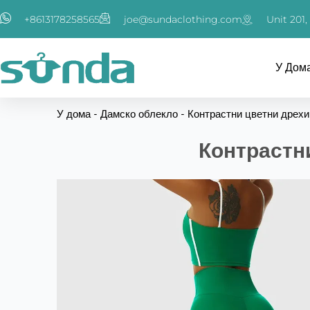
跳
+8613178258565
joe@sundaclothing.com
Unit 201
至
内
容
У Дом
У дома
-
Дамско облекло
-
Контрастни цветни дрехи
Контрастн