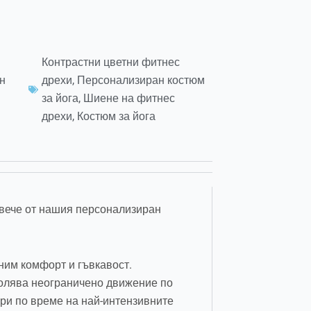
Контрастни цветни фитнес
н
дрехи
,
Персонализиран костюм
за йога
,
Шиене на фитнес
дрехи
,
Костюм за йога
овече от нашия персонализиран
ним комфорт и гъвкавост.
зволява неограничено движение по
ри по време на най-интензивните