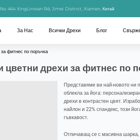
, No 464 XingLinwan Rd, Jimei District, Xiamen, Китай
а
За Нас
Всички Дрехи
Блог
Свърже
 за фитнес по поръчка
и цветни дрехи за фитнес по 
Представяме ви най-новото ни 
облекла за йога: персонализира
дрехи в контрастен цвят. Израб
найлон и 22% спандекс, този йог
гъвкавост.
Отличаващ се с масивна шарка, 