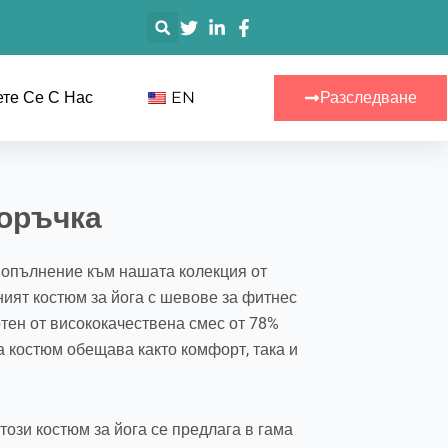
搜
索
те Се С Нас
EN
Разследване
поръчка
попълнение към нашата колекция от
ният костюм за йога с шевове за фитнес
отен от висококачествена смес от 78%
а костюм обещава както комфорт, така и
този костюм за йога се предлага в гама