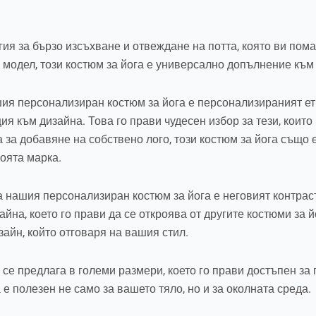
ия за бързо изсъхване и отвеждане на потта, която ви пома
 модел, този костюм за йога е универсално допълнение към
ия персонализиран костюм за йога е персонализираният ети
я към дизайна. Това го прави чудесен избор за тези, които
а за добавяне на собствено лого, този костюм за йога също
воята марка.
а нашия персонализиран костюм за йога е неговият контрас
йна, което го прави да се откроява от другите костюми за й
зайн, който отговаря на вашия стил.
е предлага в големи размери, което го прави достъпен за п
е полезен не само за вашето тяло, но и за околната среда.