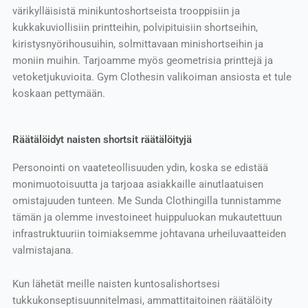
värikylläisistä minikuntoshortseista trooppisiin ja
kukkakuviollisiin printteihin, polvipituisiin shortseihin,
kiristysnyörihousuihin, solmittavaan minishortseihin ja
moniin muihin. Tarjoamme myös geometrisia printtejä ja
vetoketjukuvioita. Gym Clothesin valikoiman ansiosta et tule
koskaan pettymään.
Räätälöidyt naisten shortsit räätälöityjä
Personointi on vaateteollisuuden ydin, koska se edistää
monimuotoisuutta ja tarjoaa asiakkaille ainutlaatuisen
omistajuuden tunteen. Me Sunda Clothingilla tunnistamme
tämän ja olemme investoineet huippuluokan mukautettuun
infrastruktuuriin toimiaksemme johtavana urheiluvaatteiden
valmistajana.
Kun lähetät meille naisten kuntosalishortsesi
tukkukonseptisuunnitelmasi, ammattitaitoinen räätälöity