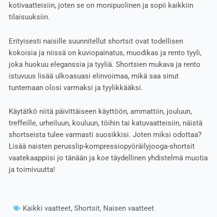
kotivaatteisiin, joten se on monipuolinen ja sopii kaikkiin
tilaisuuksiin.
Erityisesti naisille suunnitellut shortsit ovat todellisen
kokoisia ja niissä on kuviopainatus, muodikas ja rento tyyli,
joka huokuu eleganssia ja tyyliä. Shortsien mukava ja rento
istuvuus lisää ulkoasuasi elinvoimaa, mikä saa sinut
tuntemaan olosi varmaksi ja tyylikkääksi.
Käytätkö niitä päivittäiseen käyttöön, ammattiin, jouluun,
treffeille, urheiluun, kouluun, töihin tai katuvaatteisiin, näistä
shortseista tulee varmasti suosikkisi. Joten miksi odottaa?
Lisää naisten perusslip-kompressiopyöräilyjooga-shortsit
vaatekaappiisi jo tänään ja koe täydellinen yhdistelmä muotia
ja toimivuutta!
Kaikki vaatteet
,
Shortsit
,
Naisen vaatteet