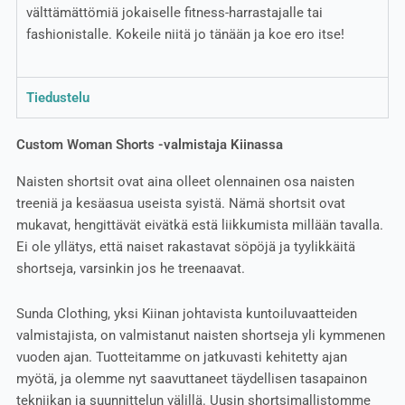
välttämättömiä jokaiselle fitness-harrastajalle tai
fashionistalle. Kokeile niitä jo tänään ja koe ero itse!
Tiedustelu
Custom Woman Shorts -valmistaja Kiinassa
Naisten shortsit ovat aina olleet olennainen osa naisten
treeniä ja kesäasua useista syistä. Nämä shortsit ovat
mukavat, hengittävät eivätkä estä liikkumista millään tavalla.
Ei ole yllätys, että naiset rakastavat söpöjä ja tyylikkäitä
shortseja, varsinkin jos he treenaavat.
Sunda Clothing, yksi Kiinan johtavista kuntoiluvaatteiden
valmistajista, on valmistanut naisten shortseja yli kymmenen
vuoden ajan. Tuotteitamme on jatkuvasti kehitetty ajan
myötä, ja olemme nyt saavuttaneet täydellisen tasapainon
tekniikan ja suunnittelun välillä. Uusin shortsimallistomme