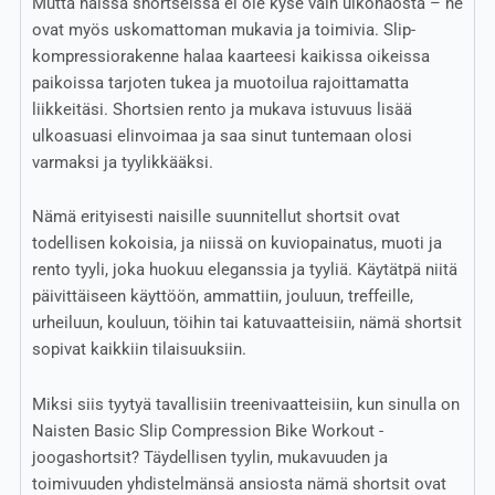
Mutta näissä shortseissa ei ole kyse vain ulkonäöstä – ne
ovat myös uskomattoman mukavia ja toimivia. Slip-
kompressiorakenne halaa kaarteesi kaikissa oikeissa
paikoissa tarjoten tukea ja muotoilua rajoittamatta
liikkeitäsi. Shortsien rento ja mukava istuvuus lisää
ulkoasuasi elinvoimaa ja saa sinut tuntemaan olosi
varmaksi ja tyylikkääksi.
Nämä erityisesti naisille suunnitellut shortsit ovat
todellisen kokoisia, ja niissä on kuviopainatus, muoti ja
rento tyyli, joka huokuu eleganssia ja tyyliä. Käytätpä niitä
päivittäiseen käyttöön, ammattiin, jouluun, treffeille,
urheiluun, kouluun, töihin tai katuvaatteisiin, nämä shortsit
sopivat kaikkiin tilaisuuksiin.
Miksi siis tyytyä tavallisiin treenivaatteisiin, kun sinulla on
Naisten Basic Slip Compression Bike Workout -
joogashortsit? Täydellisen tyylin, mukavuuden ja
toimivuuden yhdistelmänsä ansiosta nämä shortsit ovat