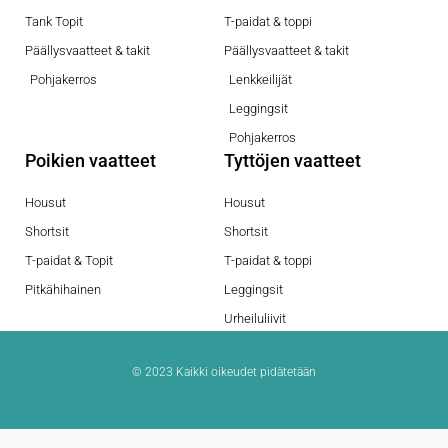
Tank Topit
T-paidat & toppi
Päällysvaatteet & takit
Päällysvaatteet & takit
Pohjakerros
Lenkkeilijät
Leggingsit
Pohjakerros
Poikien vaatteet
Tyttöjen vaatteet
Housut
Housut
Shortsit
Shortsit
T-paidat & Topit
T-paidat & toppi
Pitkähihainen
Leggingsit
Urheiluliivit
© 2023 Kaikki oikeudet pidätetään