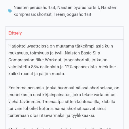
Naisten perusshortsit
,
Naisten pyöräshortsit
,
Naisten
kompressioshortsit
,
Treenijoogashortsit
Erittely
Harjoitteluvaatteissa on muutama tärkeämpi asia kuin
mukavuus, toimivuus ja tyyli. Naisten Basic Slip
Compression Bike Workout -joogashortsit, jotka on
valmistettu 88%-nailonista ja 12%-spandexista, merkitse
kaikki ruudut ja paljon muuta.
Ensimmäinen asia, jonka huomaat näissä shortseissa, on
muodikas ja uusi kirjainpainatus, joka tekee vartalostasi
viehättävämmän. Treenaatpa sitten kuntosalilla, klubilla
tai vain löhöilet kotona, nämä shortsit saavat sinut
tuntemaan olosi itsevarmaksi ja tyylikkääksi.