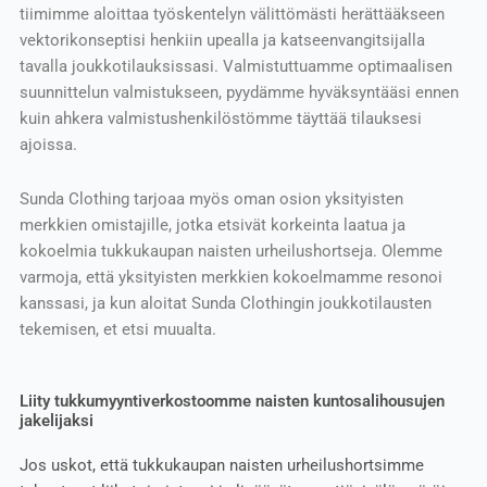
tiimimme aloittaa työskentelyn välittömästi herättääkseen
vektorikonseptisi henkiin upealla ja katseenvangitsijalla
tavalla joukkotilauksissasi. Valmistuttuamme optimaalisen
suunnittelun valmistukseen, pyydämme hyväksyntääsi ennen
kuin ahkera valmistushenkilöstömme täyttää tilauksesi
ajoissa.
Sunda Clothing tarjoaa myös oman osion yksityisten
merkkien omistajille, jotka etsivät korkeinta laatua ja
kokoelmia tukkukaupan naisten urheilushortseja. Olemme
varmoja, että yksityisten merkkien kokoelmamme resonoi
kanssasi, ja kun aloitat Sunda Clothingin joukkotilausten
tekemisen, et etsi muualta.
Liity tukkumyyntiverkostoomme naisten kuntosalihousujen
jakelijaksi
Jos uskot, että tukkukaupan naisten urheilushortsimme