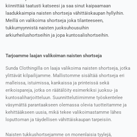
kiinnittää taatusti katseesi ja saa sinut kaipaamaan
laadukkaimpia naisten shortseja vähittäiskaupan hyllyihin.
Meillä on valikoima shortseja joka tilanteeseen,
tukkumyynnistä naisten juoksuhousuihin
arkiurheilushortseihin ja jopa kuntosalishortseihin.
Tarjoamme laajan valikoiman naisten shortseja
Sunda Clothingilla on laaja valikoima naisten shortseja, jotka
ylittävät kilpailijamme. Mallistomme sisältää shortseja eri
malleissa, istuimissa, kankaissa ja printeissä sekä
erikoispareja, jotka on räätälöity esimerkiksi juoksu- ja
kuntosaliharjoitteluun. Suunnittelutiimimme työskentelee
väsymättä parantaakseen olemassa olevia tuotteitamme ja
kehittääkseen uusia, mikä tekee valikoimastamme lähes
loputtoman ja täydellisen vähittäiskaupan tarpeisiin.
Naisten tukkushortsejamme on monenlaisia tyylejä,