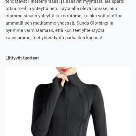
tehostavat liiketoimintaasi ja lisäävät myyntiäsi, älä epäröi
ottaa meihin yhteyttä heti. Täytä alla oleva lomake, niin
otamme sinuun yhteyttä ja kerromme, kuinka voit aloittaa
ammatillisen matkamme yhdessä. Sunda Clothingilla
pyrimme varmistamaan, että kun teet yhteistyötä
kanssamme, teet yhteistyötä parhaiden kanssa!
Liittyvät tuotteet