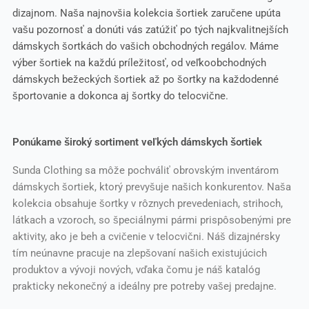
dizajnom. Naša najnovšia kolekcia šortiek zaručene upúta
vašu pozornosť a donúti vás zatúžiť po tých najkvalitnejších
dámskych šortkách do vašich obchodných regálov. Máme
výber šortiek na každú príležitosť, od veľkoobchodných
dámskych bežeckých šortiek až po šortky na každodenné
športovanie a dokonca aj šortky do telocvične.
Ponúkame široký sortiment veľkých dámskych šortiek
Sunda Clothing sa môže pochváliť obrovským inventárom
dámskych šortiek, ktorý prevyšuje našich konkurentov. Naša
kolekcia obsahuje šortky v rôznych prevedeniach, strihoch,
látkach a vzoroch, so špeciálnymi pármi prispôsobenými pre
aktivity, ako je beh a cvičenie v telocvični. Náš dizajnérsky
tím neúnavne pracuje na zlepšovaní našich existujúcich
produktov a vývoji nových, vďaka čomu je náš katalóg
prakticky nekonečný a ideálny pre potreby vašej predajne.