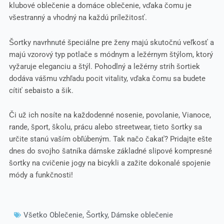
klubové oblečenie a domáce oblečenie, vďaka čomu je
všestranný a vhodný na každú príležitosť.
Šortky navrhnuté špeciálne pre ženy majú skutočnú veľkosť a
majú vzorový typ potlače s módnym a ležérnym štýlom, ktorý
vyžaruje eleganciu a štýl. Pohodlný a ležérny strih šortiek
dodáva vášmu vzhľadu pocit vitality, vďaka čomu sa budete
cítiť sebaisto a šik.
Či už ich nosíte na každodenné nosenie, povolanie, Vianoce,
rande, šport, školu, prácu alebo streetwear, tieto šortky sa
určite stanú vaším obľúbeným. Tak načo čakať? Pridajte ešte
dnes do svojho šatníka dámske základné slipové kompresné
šortky na cvičenie jogy na bicykli a zažite dokonalé spojenie
módy a funkčnosti!
Všetko Oblečenie
,
Šortky
,
Dámske oblečenie