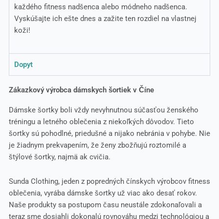
každého fitness nadšenca alebo módneho nadšenca.
Vyskúšajte ich ešte dnes a zažite ten rozdiel na vlastnej
koži!
Dopyt
Zákazkový výrobca dámskych šortiek v Číne
Dámske šortky boli vždy nevyhnutnou súčasťou ženského
tréningu a letného oblečenia z niekoľkých dôvodov. Tieto
šortky sú pohodlné, priedušné a nijako nebránia v pohybe. Nie
je žiadnym prekvapením, že ženy zbožňujú roztomilé a
štýlové šortky, najmä ak cvičia.
Sunda Clothing, jeden z popredných čínskych výrobcov fitness
oblečenia, vyrába dámske šortky už viac ako desať rokov.
Naše produkty sa postupom času neustále zdokonaľovali a
teraz sme dosiahli dokonalú rovnováhu medzi technológiou a