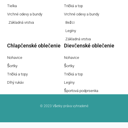
Tielka
Tričká a top
Vrchné odevy a bundy
Vrchné odevy a bundy
Základná vrstva
Bežci
Legíny
Základná vrstva
Chlapčenské oblečenie
Dievčenské oblečenie
Nohavice
Nohavice
Šortky
Šortky
Tričká a topy
Tričká a top
Dlhý rukáv
Legíny
Športová podprsenka
© 2023 Všetky práva vyhradené