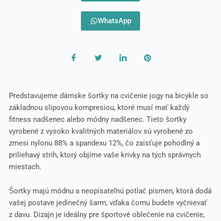
WhatsApp
Predstavujeme dámske šortky na cvičenie jogy na bicykle so
základnou slipovou kompresiou, ktoré musí mať každý
fitness nadšenec alebo módny nadšenec. Tieto šortky
vyrobené z vysoko kvalitných materiálov sú vyrobené zo
zmesi nylonu 88% a spandexu 12%, čo zaisťuje pohodlný a
priliehavý strih, ktorý objíme vaše krivky na tých správnych
miestach.
Šortky majú módnu a neopísateľnú potlač písmen, ktorá dodá
vašej postave jedinečný šarm, vďaka čomu budete vyčnievať
z davu. Dizajn je ideálny pre športové oblečenie na cvičenie,