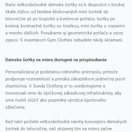
Naše veľkoobchodné dámske šortky sú k dispozícii v širokej
škále štýlov, od farebne blokovaných mini šortiek do
telocvične až po tropické a kvetinové potlače, šortky po
kolená, kontrastné šortky so šnúrkou, mini šortky s viazaním
a mnoho ďalších. Ponúkame aj geometrické potlače a vzory
zipsov. S inventárom Gym Clothes nebudete nikdy sklamaní.
Dámske šortky na mieru dostupné na prispôsobenie
Personalizácia je podstatou odevného priemyslu, pretože
podporuje rozmanitosť a ponúka zákazníkom jedinečný pocit
vlastníctva. V Sunda Clothing si to uvedomujeme a
investovali sme do špičkovej zákazkovej infraštruktúry, aby
sme mohli slúžiť ako popredný výrobca športového
oblečenia.
Keď nám pošlete veľkoobchodné návrhy konceptov dámskych
šortiek do telocvične, náš skúsený tím na mieru začne