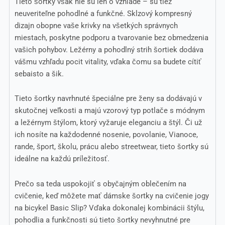
Tieto šortky však nie sú len o vzhľade – sú tiež
neuveriteľne pohodlné a funkčné. Sklzový kompresný
dizajn obopne vaše krivky na všetkých správnych
miestach, poskytne podporu a tvarovanie bez obmedzenia
vašich pohybov. Ležérny a pohodlný strih šortiek dodáva
vášmu vzhľadu pocit vitality, vďaka čomu sa budete cítiť
sebaisto a šik.
Tieto šortky navrhnuté špeciálne pre ženy sa dodávajú v
skutočnej veľkosti a majú vzorový typ potlače s módnym
a ležérnym štýlom, ktorý vyžaruje eleganciu a štýl. Či už
ich nosíte na každodenné nosenie, povolanie, Vianoce,
rande, šport, školu, prácu alebo streetwear, tieto šortky sú
ideálne na každú príležitosť.
Prečo sa teda uspokojiť s obyčajným oblečením na
cvičenie, keď môžete mať dámske šortky na cvičenie jogy
na bicykel Basic Slip? Vďaka dokonalej kombinácii štýlu,
pohodlia a funkčnosti sú tieto šortky nevyhnutné pre