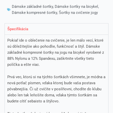
Dámske základné šortky
,
Dámske šortky na bicykel
,
Dámske kompresné šortky
,
Šortky na cvičenie jogy
Špecifikácia
Pokiaľ ide o oblečenie na cvičenie, je len málo vecí, ktoré
sú dôležitejšie ako pohodlie, funkčnosť a štýl. Dámske
základné kompresné šortky na jogu na bicykel vyrobené z
88% Nylonu a 12% Spandexu, zaškrtnite všetky tieto
políčka a ešte viac.
Prvá vec, ktorú si na týchto šortkách všimnete, je módna a
nová potlač písmen, vďaka ktorej bude vaša postava
pôvabnejšia. Či už cvičíte v posilňovni, chodíte do klubu
alebo len tak leňošíte doma, vďaka týmto šortkám sa
budete cítiť sebaisto a štýlovo.