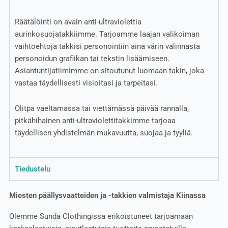
Räätälöinti on avain anti-ultraviolettia
aurinkosuojatakkiimme. Tarjoamme laajan valikoiman
vaihtoehtoja takkisi personointiin aina värin valinnasta
personoidun grafiikan tai tekstin lisäämiseen.
Asiantuntijatiimimme on sitoutunut luomaan takin, joka
vastaa täydellisesti visioitasi ja tarpeitasi.
Olitpa vaeltamassa tai viettämässä päivää rannalla,
pitkähihainen anti-ultraviolettitakkimme tarjoaa
täydellisen yhdistelmän mukavuutta, suojaa ja tyyliä.
Tiedustelu
Miesten päällysvaatteiden ja -takkien valmistaja Kiinassa
Olemme Sunda Clothingissa erikoistuneet tarjoamaan