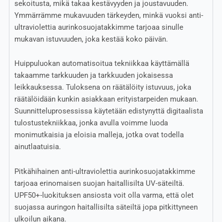
sekoitusta, mikä takaa kestävyyden ja joustavuuden.
Ymmärrämme mukavuuden tärkeyden, minkä vuoksi anti-
ultraviolettia aurinkosuojatakkimme tarjoaa sinulle
mukavan istuvuuden, joka kestää koko päivän.
Huippuluokan automatisoitua tekniikkaa käyttämällä
takaamme tarkkuuden ja tarkkuuden jokaisessa
leikkauksessa. Tuloksena on räätälöity istuvuus, joka
räätälöidään kunkin asiakkaan erityistarpeiden mukaan.
Suunnitteluprosessissa käytetään edistynyttä digitaalista
tulostustekniikkaa, jonka avulla voimme luoda
monimutkaisia ja eloisia malleja, jotka ovat todella
ainutlaatuisia.
Pitkähihainen anti-ultraviolettia aurinkosuojatakkimme
tarjoaa erinomaisen suojan haitallisilta UV-säteiltä.
UPF50+-luokituksen ansiosta voit olla varma, että olet
suojassa auringon haitallisilta säteiltä jopa pitkittyneen
ulkoilun aikana.