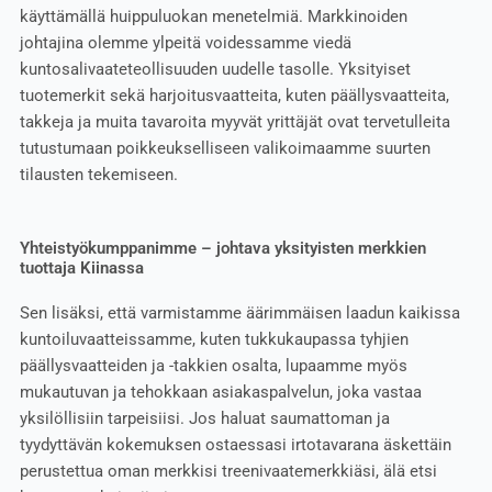
käyttämällä huippuluokan menetelmiä. Markkinoiden
johtajina olemme ylpeitä voidessamme viedä
kuntosalivaateteollisuuden uudelle tasolle. Yksityiset
tuotemerkit sekä harjoitusvaatteita, kuten päällysvaatteita,
takkeja ja muita tavaroita myyvät yrittäjät ovat tervetulleita
tutustumaan poikkeukselliseen valikoimaamme suurten
tilausten tekemiseen.
Yhteistyökumppanimme – johtava yksityisten merkkien
tuottaja Kiinassa
Sen lisäksi, että varmistamme äärimmäisen laadun kaikissa
kuntoiluvaatteissamme, kuten tukkukaupassa tyhjien
päällysvaatteiden ja -takkien osalta, lupaamme myös
mukautuvan ja tehokkaan asiakaspalvelun, joka vastaa
yksilöllisiin tarpeisiisi. Jos haluat saumattoman ja
tyydyttävän kokemuksen ostaessasi irtotavarana äskettäin
perustettua oman merkkisi treenivaatemerkkiäsi, älä etsi