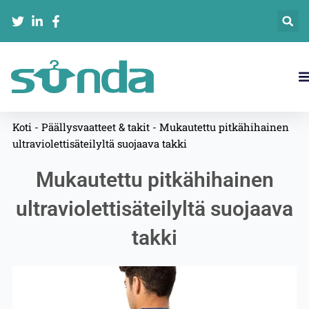
Siirry
sisältöön
Koti
-
Päällysvaatteet & takit
-
Mukautettu pitkähihainen
ultraviolettisäteilyltä suojaava takki
Mukautettu pitkähihainen
ultraviolettisäteilyltä suojaava
takki