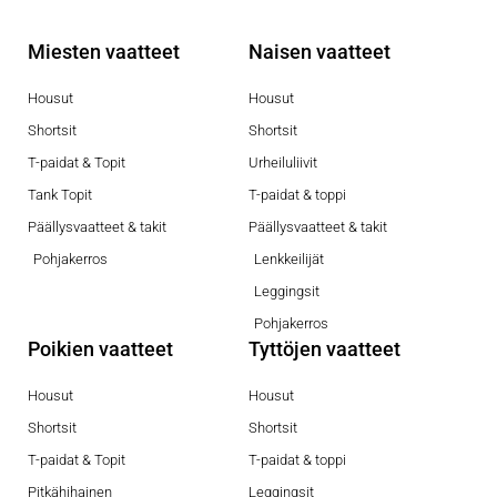
Miesten vaatteet
Naisen vaatteet
Housut
Housut
Shortsit
Shortsit
T-paidat & Topit
Urheiluliivit
Tank Topit
T-paidat & toppi
Päällysvaatteet & takit
Päällysvaatteet & takit
Pohjakerros
Lenkkeilijät
Leggingsit
Pohjakerros
Poikien vaatteet
Tyttöjen vaatteet
Housut
Housut
Shortsit
Shortsit
T-paidat & Topit
T-paidat & toppi
Pitkähihainen
Leggingsit