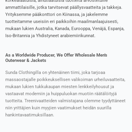
korkealaatuisia, ainutlaatuisia tuotteita arvostetuille
ammattilaisille, jotka tarvitsevat päällysvaatteita ja takkeja.
Yrityksemme pääkonttori on Kiinassa, ja jakelemme
tuotteitamme useisiin eri paikkoihin maailmanlaajuisesti,
mukaan lukien Australia, Kanada, Eurooppa, Venäjä, Espanja,
Iso-Britannia ja Yhdistyneet arabiemiirikunnat.
As a Worldwide Producer, We Offer Wholesale Men's
Outerwear & Jackets
Sunda Clothingilla on yhtenäinen tiimi, joka tarjoaa
massaostajalle poikkeuksellisen valikoiman urheiluvaatteita,
mukaan lukien tukkukaupan miesten lenkkeilyhousut ja
vastaavat moderniin ja huippuluokan muotiin räätälöityjä
tuotteita. Treenivaatteiden valmistajana olemme tyydyttäneet
niin yrittäjien kuin myyjien vaatimukset heidän suurilla
hankintavaatimuksillaan.