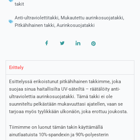
takit
Anti-ultraviolettitakki
,
Mukautettu aurinkosuojatakki
,
Pitkähihainen takki
,
Aurinkosuojatakki
Erittely
Esittelyssä erikoistunut pitkähihainen takkimme, joka
suojaa sinua haitallisilta UV-säteiltä – räätälöity anti-
ultraviolettia aurinkosuojatakki. Tämä takki ei ole
suunniteltu pelkästään mukavuuttasi ajatellen, vaan se
tarjoaa myös tyylikkään ulkonäön, joka erottuu joukosta.
Tiimimme on luonut tämän takin käyttämällä
ainutlaatuista 10%-spandexin ja 90%-polyesterin