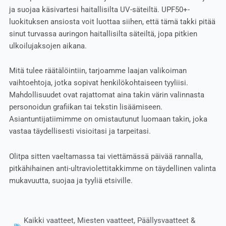
ja suojaa käsivartesi haitallisilta UV-säteiltä. UPF50+-
luokituksen ansiosta voit luottaa siihen, että tämä takki pitää
sinut turvassa auringon haitallisilta säteiltä, jopa pitkien
ulkoilujaksojen aikana.
Mitä tulee räätälöintiin, tarjoamme laajan valikoiman
vaihtoehtoja, jotka sopivat henkilökohtaiseen tyyliisi.
Mahdollisuudet ovat rajattomat aina takin värin valinnasta
personoidun grafiikan tai tekstin lisäämiseen.
Asiantuntijatiimimme on omistautunut luomaan takin, joka
vastaa täydellisesti visioitasi ja tarpeitasi.
Olitpa sitten vaeltamassa tai viettämässä päivää rannalla,
pitkähihainen anti-ultraviolettitakkimme on täydellinen valinta
mukavuutta, suojaa ja tyyliä etsiville.
Kaikki vaatteet
,
Miesten vaatteet
,
Päällysvaatteet &