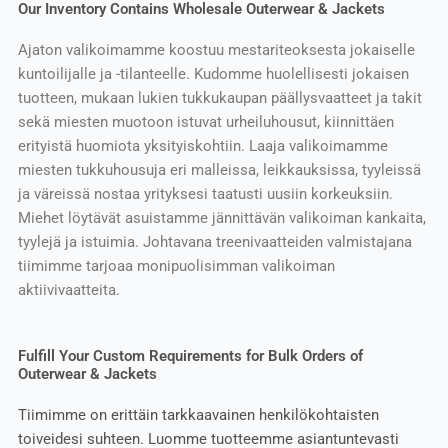
Our Inventory Contains Wholesale Outerwear & Jackets
Ajaton valikoimamme koostuu mestariteoksesta jokaiselle
kuntoilijalle ja -tilanteelle. Kudomme huolellisesti jokaisen
tuotteen, mukaan lukien tukkukaupan päällysvaatteet ja takit
sekä miesten muotoon istuvat urheiluhousut, kiinnittäen
erityistä huomiota yksityiskohtiin. Laaja valikoimamme
miesten tukkuhousuja eri malleissa, leikkauksissa, tyyleissä
ja väreissä nostaa yrityksesi taatusti uusiin korkeuksiin.
Miehet löytävät asuistamme jännittävän valikoiman kankaita,
tyylejä ja istuimia. Johtavana treenivaatteiden valmistajana
tiimimme tarjoaa monipuolisimman valikoiman
aktiivivaatteita.
Fulfill Your Custom Requirements for Bulk Orders of
Outerwear & Jackets
Tiimimme on erittäin tarkkaavainen henkilökohtaisten
toiveidesi suhteen. Luomme tuotteemme asiantuntevasti