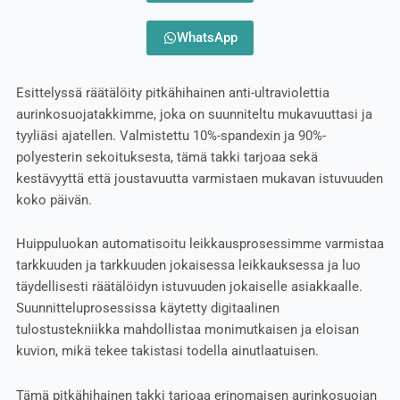
WhatsApp
Esittelyssä räätälöity pitkähihainen anti-ultraviolettia
aurinkosuojatakkimme, joka on suunniteltu mukavuuttasi ja
tyyliäsi ajatellen. Valmistettu 10%-spandexin ja 90%-
polyesterin sekoituksesta, tämä takki tarjoaa sekä
kestävyyttä että joustavuutta varmistaen mukavan istuvuuden
koko päivän.
Huippuluokan automatisoitu leikkausprosessimme varmistaa
tarkkuuden ja tarkkuuden jokaisessa leikkauksessa ja luo
täydellisesti räätälöidyn istuvuuden jokaiselle asiakkaalle.
Suunnitteluprosessissa käytetty digitaalinen
tulostustekniikka mahdollistaa monimutkaisen ja eloisan
kuvion, mikä tekee takistasi todella ainutlaatuisen.
Tämä pitkähihainen takki tarjoaa erinomaisen aurinkosuojan