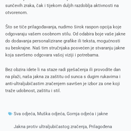
sunčevih zraka, čak i tijekom duljih razdoblja aktivnosti na
otvorenom.
Što se tiče prilagođavanja, nudimo širok raspon opcija koje
odgovaraju vašem osobnom stilu. Od odabira boje vaše jakne
do dodavanja personalizirane grafike ili teksta, mogućnosti
su beskrajne. Naš tim stručnjaka posvećen je stvaranju jakne
koja savršeno odgovara vašoj viziji i potrebama.
Bez obzira idete li na staze radi pješačenja ili provodite dan
na plaži, naša jakna za zaštitu od sunca s dugim rukavima i
anti-ultraljubičastim zračenjem savršen je izbor za one koji
traže udobnost, zaštitu i stil.
Sva odjeća
,
Muška odjeća
,
Gornja odjeća i jakne
Jakna protiv ultraljubičastog zračenja
,
Prilagođena