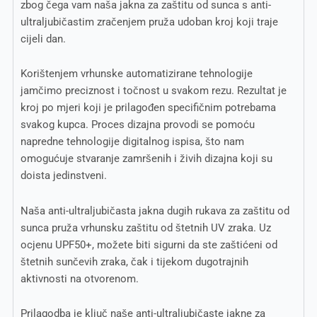
zbog čega vam naša jakna za zaštitu od sunca s anti-
ultraljubičastim zračenjem pruža udoban kroj koji traje
cijeli dan.
Korištenjem vrhunske automatizirane tehnologije
jamčimo preciznost i točnost u svakom rezu. Rezultat je
kroj po mjeri koji je prilagođen specifičnim potrebama
svakog kupca. Proces dizajna provodi se pomoću
napredne tehnologije digitalnog ispisa, što nam
omogućuje stvaranje zamršenih i živih dizajna koji su
doista jedinstveni.
Naša anti-ultraljubičasta jakna dugih rukava za zaštitu od
sunca pruža vrhunsku zaštitu od štetnih UV zraka. Uz
ocjenu UPF50+, možete biti sigurni da ste zaštićeni od
štetnih sunčevih zraka, čak i tijekom dugotrajnih
aktivnosti na otvorenom.
Prilagodba je ključ naše anti-ultraljubičaste jakne za