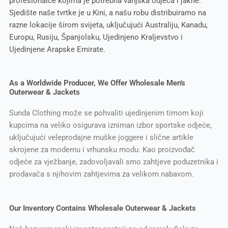
profesionalce kojima je potrebna vanjska odjeća i jakne.
Sjedište naše tvrtke je u Kini, a našu robu distribuiramo na
razne lokacije širom svijeta, uključujući Australiju, Kanadu,
Europu, Rusiju, Španjolsku, Ujedinjeno Kraljevstvo i
Ujedinjene Arapske Emirate.
As a Worldwide Producer, We Offer Wholesale Men's
Outerwear & Jackets
Sunda Clothing može se pohvaliti ujedinjenim timom koji
kupcima na veliko osigurava izniman izbor sportske odjeće,
uključujući veleprodajne muške joggere i slične artikle
skrojene za modernu i vrhunsku modu. Kao proizvođač
odjeće za vježbanje, zadovoljavali smo zahtjeve poduzetnika i
prodavača s njihovim zahtjevima za velikom nabavom.
Our Inventory Contains Wholesale Outerwear & Jackets