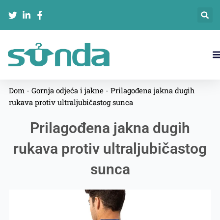
跳
至
内
容
Dom
-
Gornja odjeća i jakne
-
Prilagođena jakna dugih
rukava protiv ultraljubičastog sunca
Prilagođena jakna dugih
rukava protiv ultraljubičastog
sunca