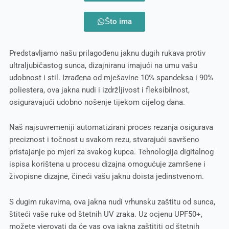
Što ima
Predstavljamo našu prilagođenu jaknu dugih rukava protiv
ultraljubičastog sunca, dizajniranu imajući na umu vašu
udobnost i stil. Izrađena od mješavine 10% spandeksa i 90%
poliestera, ova jakna nudi i izdržljivost i fleksibilnost,
osiguravajući udobno nošenje tijekom cijelog dana.
Naš najsuvremeniji automatizirani proces rezanja osigurava
preciznost i točnost u svakom rezu, stvarajući savršeno
pristajanje po mjeri za svakog kupca. Tehnologija digitalnog
ispisa korištena u procesu dizajna omogućuje zamršene i
živopisne dizajne, čineći vašu jaknu doista jedinstvenom.
S dugim rukavima, ova jakna nudi vrhunsku zaštitu od sunca,
štiteći vaše ruke od štetnih UV zraka. Uz ocjenu UPF50+,
možete vjerovati da će vas ova jakna zaštititi od štetnih