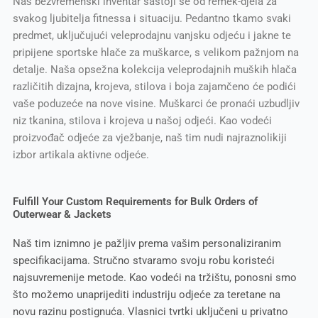
Naš bezvremenski inventar sastoji se od remek-djela za
svakog ljubitelja fitnessa i situaciju. Pedantno tkamo svaki
predmet, uključujući veleprodajnu vanjsku odjeću i jakne te
pripijene sportske hlače za muškarce, s velikom pažnjom na
detalje. Naša opsežna kolekcija veleprodajnih muških hlača
različitih dizajna, krojeva, stilova i boja zajamčeno će podići
vaše poduzeće na nove visine. Muškarci će pronaći uzbudljiv
niz tkanina, stilova i krojeva u našoj odjeći. Kao vodeći
proizvođač odjeće za vježbanje, naš tim nudi najraznolikiji
izbor artikala aktivne odjeće.
Fulfill Your Custom Requirements for Bulk Orders of
Outerwear & Jackets
Naš tim iznimno je pažljiv prema vašim personaliziranim
specifikacijama. Stručno stvaramo svoju robu koristeći
najsuvremenije metode. Kao vodeći na tržištu, ponosni smo
što možemo unaprijediti industriju odjeće za teretane na
novu razinu postignuća. Vlasnici tvrtki uključeni u privatno