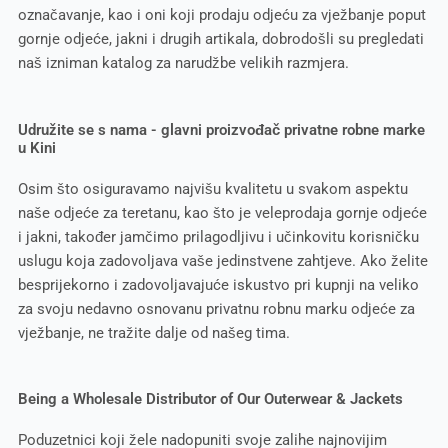
označavanje, kao i oni koji prodaju odjeću za vježbanje poput
gornje odjeće, jakni i drugih artikala, dobrodošli su pregledati
naš izniman katalog za narudžbe velikih razmjera.
Udružite se s nama - glavni proizvođač privatne robne marke
u Kini
Osim što osiguravamo najvišu kvalitetu u svakom aspektu
naše odjeće za teretanu, kao što je veleprodaja gornje odjeće
i jakni, također jamčimo prilagodljivu i učinkovitu korisničku
uslugu koja zadovoljava vaše jedinstvene zahtjeve. Ako želite
besprijekorno i zadovoljavajuće iskustvo pri kupnji na veliko
za svoju nedavno osnovanu privatnu robnu marku odjeće za
vježbanje, ne tražite dalje od našeg tima.
Being a Wholesale Distributor of Our Outerwear & Jackets
Poduzetnici koji žele nadopuniti svoje zalihe najnovijim