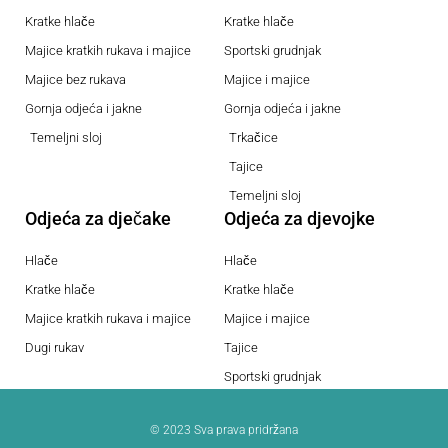
Kratke hlače
Kratke hlače
Majice kratkih rukava i majice
Sportski grudnjak
Majice bez rukava
Majice i majice
Gornja odjeća i jakne
Gornja odjeća i jakne
Temeljni sloj
Trkačice
Tajice
Temeljni sloj
Odjeća za dječake
Odjeća za djevojke
Hlače
Hlače
Kratke hlače
Kratke hlače
Majice kratkih rukava i majice
Majice i majice
Dugi rukav
Tajice
Sportski grudnjak
© 2023 Sva prava pridržana