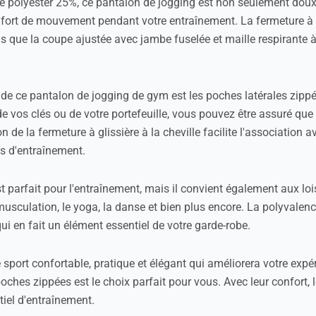
e polyester 25%, ce pantalon de jogging est non seulement doux 
confort de mouvement pendant votre entraînement. La fermeture à c
 que la coupe ajustée avec jambe fuselée et maille respirante à l
 de ce pantalon de jogging de gym est les poches latérales zippé
 de vos clés ou de votre portefeuille, vous pouvez être assuré que
n de la fermeture à glissière à la cheville facilite l'associatio
s d'entraînement.
arfait pour l'entraînement, mais il convient également aux loisi
 musculation, le yoga, la danse et bien plus encore. La polyvalen
qui en fait un élément essentiel de votre garde-robe.
sport confortable, pratique et élégant qui améliorera votre expé
es zippées est le choix parfait pour vous. Avec leur confort, leu
tiel d'entraînement.