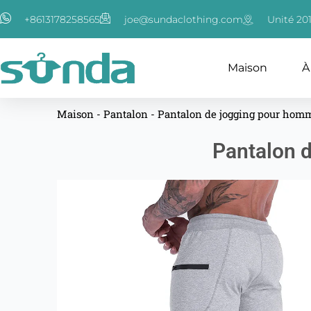
Aller
+8613178258565
joe@sundaclothing.com
Unité 20
au
contenu
Maison
À
Maison
-
Pantalon
-
Pantalon de jogging pour hom
Pantalon 