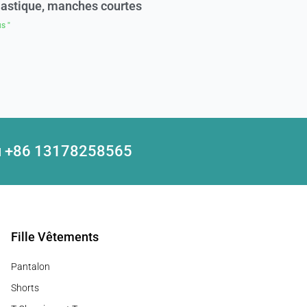
lastique, manches courtes
s "
 au +86 13178258565
Fille Vêtements
Pantalon
Shorts