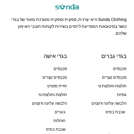
Sunda Clothing היא יצרנית, ספקית וספקית מוערכת מאוד של בגדי
כושר בסיטונאות המסייעת ליזמים בשירות לקוחות חובבי האימון
שלהם.
בגדי גברים
בגדי אישה
מִכְנָסַיִים
מִכְנָסַיִים
מִכְנָסַיִים קְצָרִים
מִכְנָסַיִים קְצָרִים
חולצות וחולצות טי
חזיית ספורט
גופיות
חולצות וחולצות טי
הלבשה עליונה וז'קטים
הלבשה עליונה וז'קטים
שכבת בסיס
ג'וגרים
חותלות
שכבת בסיס