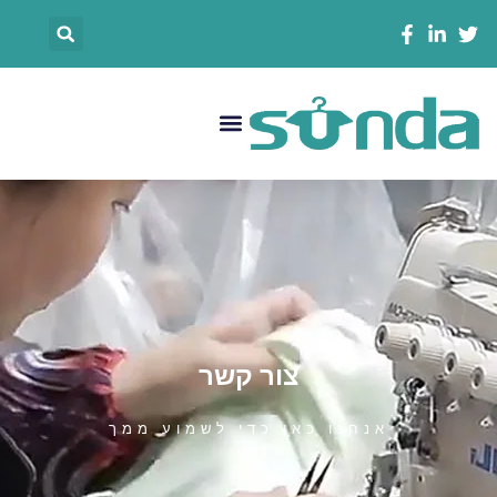
לוג
搜
וכן
索
菜
单
צור קשר
אנחנו כאן כדי לשמוע ממך