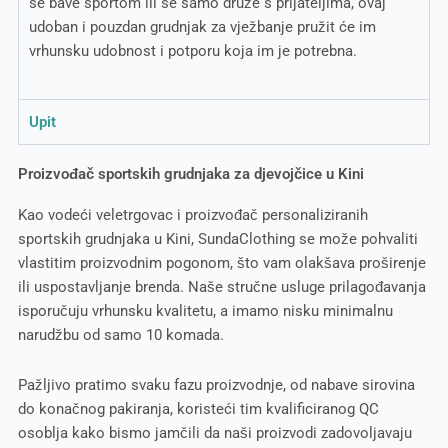
se bave sportom ili se samo druže s prijateljima, ovaj
udoban i pouzdan grudnjak za vježbanje pružit će im
vrhunsku udobnost i potporu koja im je potrebna.
Upit
Proizvođač sportskih grudnjaka za djevojčice u Kini
Kao vodeći veletrgovac i proizvođač personaliziranih
sportskih grudnjaka u Kini, SundaClothing se može pohvaliti
vlastitim proizvodnim pogonom, što vam olakšava proširenje
ili uspostavljanje brenda. Naše stručne usluge prilagođavanja
isporučuju vrhunsku kvalitetu, a imamo nisku minimalnu
narudžbu od samo 10 komada.
Pažljivo pratimo svaku fazu proizvodnje, od nabave sirovina
do konačnog pakiranja, koristeći tim kvalificiranog QC
osoblja kako bismo jamčili da naši proizvodi zadovoljavaju