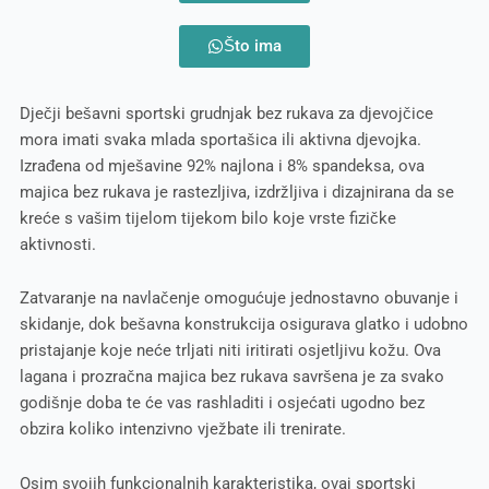
Što ima
Dječji bešavni sportski grudnjak bez rukava za djevojčice
mora imati svaka mlada sportašica ili aktivna djevojka.
Izrađena od mješavine 92% najlona i 8% spandeksa, ova
majica bez rukava je rastezljiva, izdržljiva i dizajnirana da se
kreće s vašim tijelom tijekom bilo koje vrste fizičke
aktivnosti.
Zatvaranje na navlačenje omogućuje jednostavno obuvanje i
skidanje, dok bešavna konstrukcija osigurava glatko i udobno
pristajanje koje neće trljati niti iritirati osjetljivu kožu. Ova
lagana i prozračna majica bez rukava savršena je za svako
godišnje doba te će vas rashladiti i osjećati ugodno bez
obzira koliko intenzivno vježbate ili trenirate.
Osim svojih funkcionalnih karakteristika, ovaj sportski