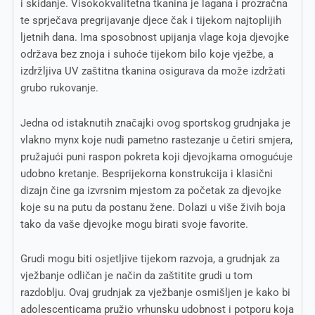
i skidanje. Visokokvalitetna tkanina je lagana i prozračna
te sprječava pregrijavanje djece čak i tijekom najtoplijih
ljetnih dana. Ima sposobnost upijanja vlage koja djevojke
održava bez znoja i suhoće tijekom bilo koje vježbe, a
izdržljiva UV zaštitna tkanina osigurava da može izdržati
grubo rukovanje.
Jedna od istaknutih značajki ovog sportskog grudnjaka je
vlakno mynx koje nudi pametno rastezanje u četiri smjera,
pružajući puni raspon pokreta koji djevojkama omogućuje
udobno kretanje. Besprijekorna konstrukcija i klasični
dizajn čine ga izvrsnim mjestom za početak za djevojke
koje su na putu da postanu žene. Dolazi u više živih boja
tako da vaše djevojke mogu birati svoje favorite.
Grudi mogu biti osjetljive tijekom razvoja, a grudnjak za
vježbanje odličan je način da zaštitite grudi u tom
razdoblju. Ovaj grudnjak za vježbanje osmišljen je kako bi
adolescenticama pružio vrhunsku udobnost i potporu koja