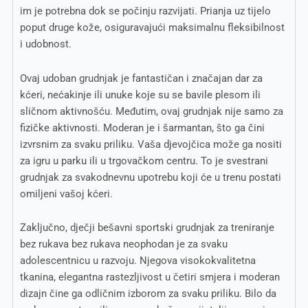
im je potrebna dok se počinju razvijati. Prianja uz tijelo
poput druge kože, osiguravajući maksimalnu fleksibilnost
i udobnost.
Ovaj udoban grudnjak je fantastičan i značajan dar za
kćeri, nećakinje ili unuke koje su se bavile plesom ili
sličnom aktivnošću. Međutim, ovaj grudnjak nije samo za
fizičke aktivnosti. Moderan je i šarmantan, što ga čini
izvrsnim za svaku priliku. Vaša djevojčica može ga nositi
za igru u parku ili u trgovačkom centru. To je svestrani
grudnjak za svakodnevnu upotrebu koji će u trenu postati
omiljeni vašoj kćeri.
Zaključno, dječji bešavni sportski grudnjak za treniranje
bez rukava bez rukava neophodan je za svaku
adolescentnicu u razvoju. Njegova visokokvalitetna
tkanina, elegantna rastezljivost u četiri smjera i moderan
dizajn čine ga odličnim izborom za svaku priliku. Bilo da