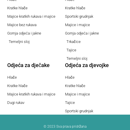
Kratke hlače
Kratke hlače
Majice kratkih rukava i majice
Sportski grudnjak
Majice bez rukava
Majice i majice
Gornja odjeća i jakne
Gornja odjeća i jakne
Temeljni sloj
Trkačice
Tajice
Temeljni sloj
Odjeća za dječake
Odjeća za djevojke
Hlače
Hlače
Kratke hlače
Kratke hlače
Majice kratkih rukava i majice
Majice i majice
Dugi rukav
Tajice
Sportski grudnjak
© 2023 Sva prava pridržana