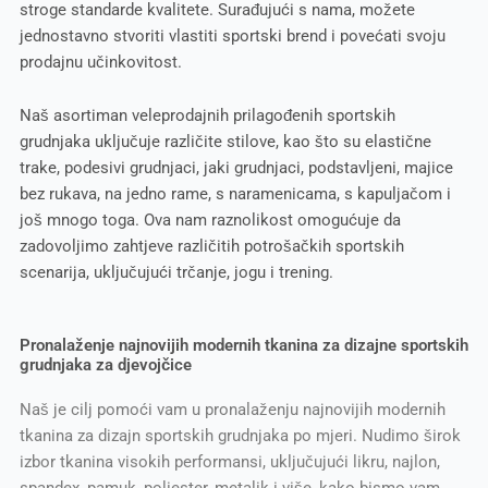
stroge standarde kvalitete. Surađujući s nama, možete
jednostavno stvoriti vlastiti sportski brend i povećati svoju
prodajnu učinkovitost.
Naš asortiman veleprodajnih prilagođenih sportskih
grudnjaka uključuje različite stilove, kao što su elastične
trake, podesivi grudnjaci, jaki grudnjaci, podstavljeni, majice
bez rukava, na jedno rame, s naramenicama, s kapuljačom i
još mnogo toga. Ova nam raznolikost omogućuje da
zadovoljimo zahtjeve različitih potrošačkih sportskih
scenarija, uključujući trčanje, jogu i trening.
Pronalaženje najnovijih modernih tkanina za dizajne sportskih
grudnjaka za djevojčice
Naš je cilj pomoći vam u pronalaženju najnovijih modernih
tkanina za dizajn sportskih grudnjaka po mjeri. Nudimo širok
izbor tkanina visokih performansi, uključujući likru, najlon,
spandex, pamuk, poliester, metalik i više, kako bismo vam