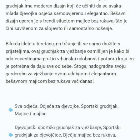
grudnjak ima moderan dizajn koji će učiniti da se svaka
mlada djevojka osjeća samouvjereno i elegantno. Bešavni
dizajn uparen je s trendi siluetom majice bez rukava, što je
čini savršenom za slojevito ili samostalno nošenje.
Bilo da idete u teretanu, na trčanje ili se samo družite s
prijateljima, ovaj grudnjak za vježbanje osmišljen je kako bi
adolescenticama pružio vrhunsku udobnost i potporu koja im
je potrebna da daju sve od sebe. Stoga, nadogradite svoju
garderobu za vježbanje ovom udobnom i elegantnom
bešavnom majicom bez rukava već danas!
Sva odjeća
,
Odjeća za djevojke
,
Sportski grudnjak
,
Majice i majice
Djevojački sportski grudnjak za vježbanje
,
Sportski
grudnjak za djevojčice
,
Dječja majica bez rukava
,