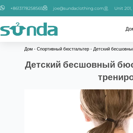
Перейти
+8613178258565
joe@sundaclothing.com
Unit 201
к
содержимому
До
Дом
-
Спортивный бюстгальтер
-
Детский бесшовный
Детский бесшовный бюст
тренир