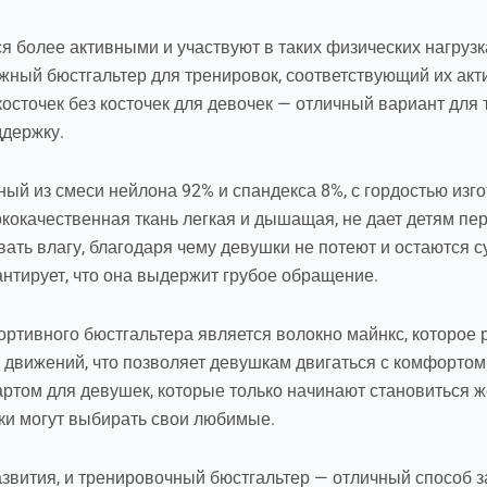
 более активными и участвуют в таких физических нагрузках
жный бюстгальтер для тренировок, соответствующий их акт
осточек без косточек для девочек — отличный вариант для 
ддержку.
ый из смеси нейлона 92% и спандекса 8%, с гордостью изго
ококачественная ткань легкая и дышащая, не дает детям п
вать влагу, благодаря чему девушки не потеют и остаются 
антирует, что она выдержит грубое обращение.
ртивного бюстгальтера является волокно майнкс, которое 
 движений, что позволяет девушкам двигаться с комфортом
артом для девушек, которые только начинают становиться 
чки могут выбирать свои любимые.
звития, и тренировочный бюстгальтер — отличный способ за