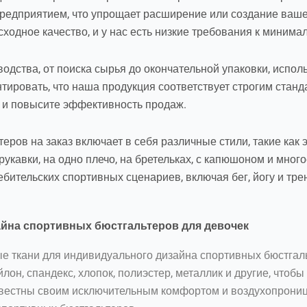
едприятием, что упрощает расширение или создание ваше
дное качество, и у нас есть низкие требования к минималь
одства, от поиска сырья до окончательной упаковки, испо
тировать, что наша продукция соответствует строгим станд
 и повысите эффективность продаж.
ров на заказ включает в себя различные стили, такие как
рукавки, на одно плечо, на бретельках, с капюшоном и мног
бительских спортивных сценариев, включая бег, йогу и тре
айна спортивных бюстгальтеров для девочек
е ткани для индивидуального дизайна спортивных бюстга
лон, спандекс, хлопок, полиэстер, металлик и другие, чтоб
известны своим исключительным комфортом и воздухопрони