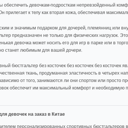
бы обеспечить девочкам-подросткам непревзойденный комфо
Он прилегает к телу как вторая кожа, обеспечивая максимал
ским и значимым подарком для дочерей, племянниц или вн
льтер предназначен не только для физических нагрузок. Это
нькая девочка может носить его для игр в парке или в тор
но станет любимым для вашей дочери.
вный бюстгальтер без косточек без косточек без косточек 
чественная ткань, продуманная эластичность в четырех на
висимо от того, занимаются ли они спортом или просто пр
овок обеспечит им максимальный комфорт и необходимую 
я девочек на заказ в Китае
ителем персонализированных спортивных бюстгальтеров в 