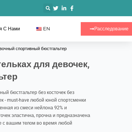
搜
索
я С Нами
EN
Расследование
овочный спортивный бюстгальтер
ельках для девочек,
ьтер
ый бюстгальтер без косточек без
чек - must-have любой юной спортсменки
енная из смеси нейлона 92% и
точек эластична, прочна и предназначена
те с вашим телом во время любой