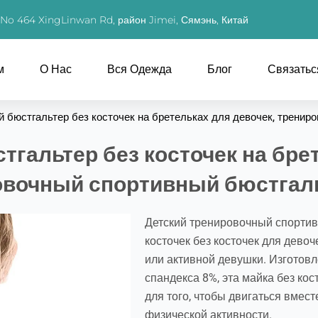
, No 464 XingLinwan Rd, район Jimei, Сямэнь, Китай
м
О Нас
Вся Одежда
Блог
Связатьс
 бюстгальтер без косточек на бретельках для девочек, тренир
гальтер без косточек на брет
овочный спортивный бюстгал
Детский тренировочный спортивн
косточек без косточек для дево
или активной девушки. Изготовл
спандекса 8%, эта майка без кос
для того, чтобы двигаться вмес
физической активности.