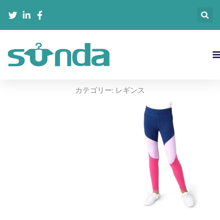
内
容
を
ス
キ
ッ
プ
カテゴリー:
レギンス