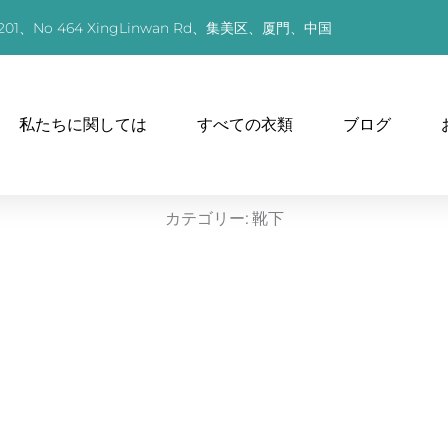
01、No 464 XingLinwan Rd、集美区、厦門、中国
ないようです。
私たちに関しては
すべての衣類
ブログ
カテゴリー:
靴下