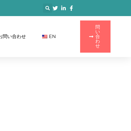
搜
索
問
い
お問い合わせ
EN
合
わ
せ