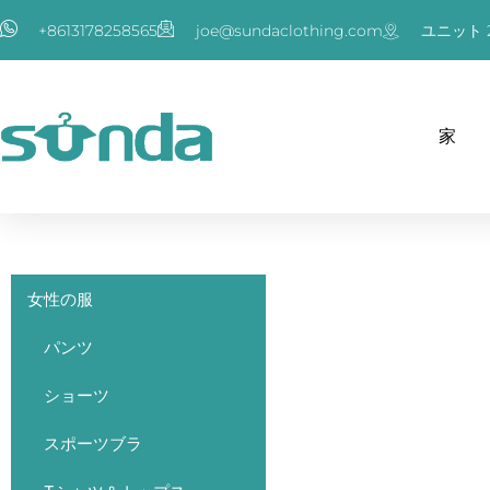
内
+8613178258565
joe@sundaclothing.com
ユニット 2
容
を
ス
'お探しのものが見つから
キ
家
ッ
プ
女性の服
パンツ
ショーツ
スポーツブラ