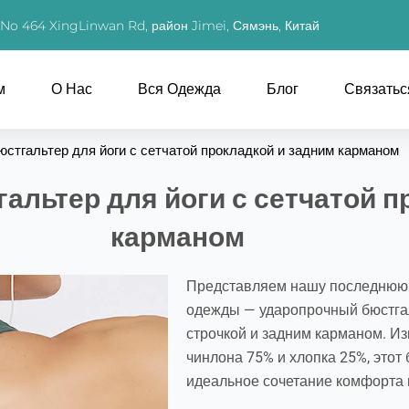
, No 464 XingLinwan Rd, район Jimei, Сямэнь, Китай
м
О Нас
Вся Одежда
Блог
Связатьс
стгальтер для йоги с сетчатой прокладкой и задним карманом
льтер для йоги с сетчатой п
карманом
Представляем нашу последнюю 
одежды — ударопрочный бюстгаль
строчкой и задним карманом. И
чинлона 75% и хлопка 25%, этот
идеальное сочетание комфорта и