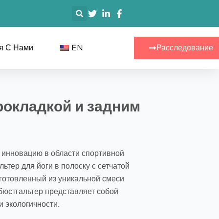
搜
索
я С Нами
EN
Расследование
рокладкой и задним
инновацию в области спортивной
тер для йоги в полоску с сетчатой
зготовленный из уникальной смеси
 бюстгальтер представляет собой
 экологичности.