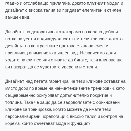
гладко и отслабващо прилягане, докато плътният модел и
дизайнът с висока талия ви придават елегантен и стилен
външен вид.
Дизайнът на декоративната катарама на колана добавя
нотка на усет и индивидуалност към тези клинове, докато
дизайнът на контрастните цветове създава смел и
привличащ вниманието външен вид. Независимо дали
ходите на фитнес или отивате да бягате, тези клинове ще
ви накарат да се чувствате уверени и стилни.
Дизайнът над петата гарантира, че тези клинове остават на
място дори по време на най-интензивните тренировки, като
същевременно осигуряват допълнително покритие и
топлина. Така че защо да се задоволявате с обикновени
клинове за тренировка, когато можете да имате тези
персонализирани чорапогащи с високо талия и контрол на
корема, които съчетават мода и функция?