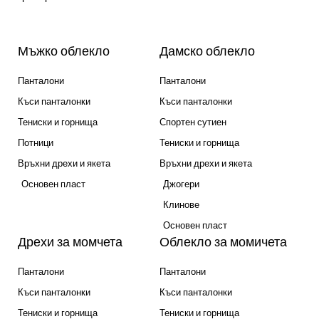
Мъжко облекло
Дамско облекло
Панталони
Панталони
Къси панталонки
Къси панталонки
Тениски и горнища
Спортен сутиен
Потници
Тениски и горнища
Връхни дрехи и якета
Връхни дрехи и якета
Основен пласт
Джогери
Клинове
Основен пласт
Дрехи за момчета
Облекло за момичета
Панталони
Панталони
Къси панталонки
Къси панталонки
Тениски и горнища
Тениски и горнища