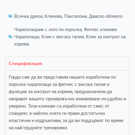
Всички дрехи
,
Клинове
,
Панталони
,
Дамско облекло
Чорапогащник с лого по поръчка
,
Фитнес клинове
Чорапогащи
,
Клин с висока талия
,
Клин за контрол на
корема
Спецификация
Горди сме да ви представим нашите изработени по
поръчка чорапогащи за фитнес с висока талия и
функция за контрол на корема, предназначени да
направят вашето тренировъчно изживяване по-удобно и
уверено. Тези клинове са изработени от смес от
спандекс и найлон, което ги прави достатъчно
еластични и издръжливи, за да ви поддържат по време
на най-трудните тренировки.