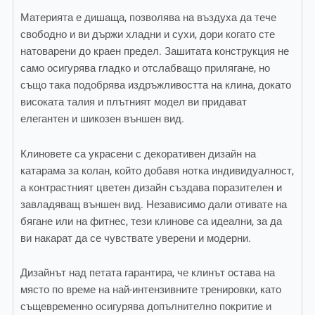
Материята е дишаща, позволява на въздуха да тече
свободно и ви държи хладни и сухи, дори когато сте
натоварени до краен предел. Зашитата конструкция не
само осигурява гладко и отслабващо прилягане, но
също така подобрява издръжливостта на клина, докато
високата талия и плътният модел ви придават
елегантен и шикозен външен вид.
Клиновете са украсени с декоративен дизайн на
катарама за колан, който добавя нотка индивидуалност,
а контрастният цветен дизайн създава поразителен и
завладяващ външен вид. Независимо дали отивате на
бягане или на фитнес, тези клинове са идеални, за да
ви накарат да се чувствате уверени и модерни.
Дизайнът над петата гарантира, че клинът остава на
място по време на най-интензивните тренировки, като
същевременно осигурява допълнително покритие и