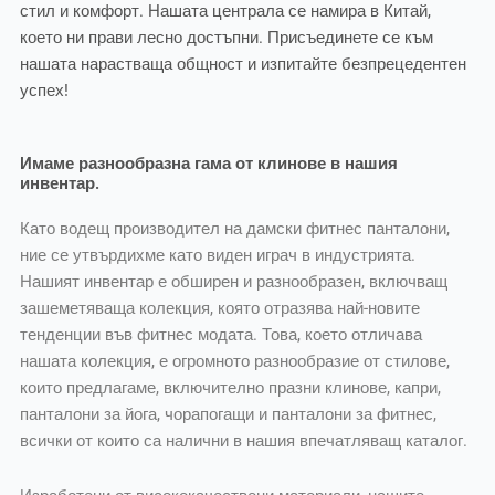
стил и комфорт. Нашата централа се намира в Китай,
което ни прави лесно достъпни. Присъединете се към
нашата нарастваща общност и изпитайте безпрецедентен
успех!
Имаме разнообразна гама от клинове в нашия
инвентар.
Като водещ производител на дамски фитнес панталони,
ние се утвърдихме като виден играч в индустрията.
Нашият инвентар е обширен и разнообразен, включващ
зашеметяваща колекция, която отразява най-новите
тенденции във фитнес модата. Това, което отличава
нашата колекция, е огромното разнообразие от стилове,
които предлагаме, включително празни клинове, капри,
панталони за йога, чорапогащи и панталони за фитнес,
всички от които са налични в нашия впечатляващ каталог.