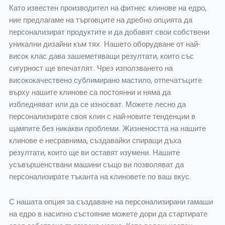
Като известен производител на фитнес клинове на едро,
ние предлагаме на търговците на дребно опцията да
персонализират продуктите и да добавят свои собствени
уникални дизайни към тях. Нашето оборудване от най-
висок клас дава зашеметяващи резултати, които със
сигурност ще впечатлят. Чрез използването на
висококачествено сублимирано мастило, отпечатъците
върху нашите клинове са постоянни и няма да
избледняват или да се износват. Можете лесно да
персонализирате своя клин с най-новите тенденции в
щампите без никакви проблеми. Жизнеността на нашите
клинове е несравнима, създавайки спиращи дъха
резултати, които ще ви оставят изумени. Нашите
усъвършенствани машини също ви позволяват да
персонализирате тъканта на клиновете по ваш вкус.
С нашата опция за създаване на персонализирани гамаши
на едро в насипно състояние можете дори да стартирате