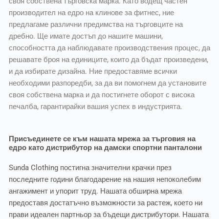
своя собствена търговска марка. Като водещ частен
производител на едро на клинове за фитнес, ние
предлагаме различни предимства на търговците на
дребно. Ще имате достъп до нашите машини,
способността да наблюдавате производствения процес, да
решавате броя на единиците, които да бъдат произведени,
и да избирате дизайна. Ние предоставяме всички
необходими разпоредби, за да ви помогнем да установите
своя собствена марка и да постигнете оборот с висока
печалба, гарантирайки вашия успех в индустрията.
Присъединете се към нашата мрежа за търговия на
едро като дистрибутор на дамски спортни панталони
Sunda Clothing постигна значителни крачки през
последните години благодарение на нашия непоколебим
ангажимент и упорит труд. Нашата обширна мрежа
предоставя достатъчно възможности за растеж, което ни
прави идеален партньор за бъдещи дистрибутори. Нашата