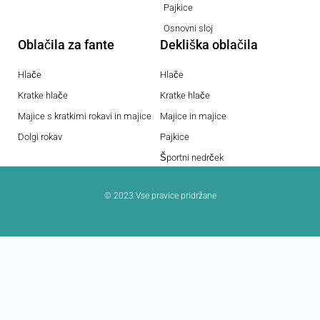
Pajkice
Osnovni sloj
Oblačila za fante
Dekliška oblačila
Hlače
Hlače
Kratke hlače
Kratke hlače
Majice s kratkimi rokavi in majice
Majice in majice
Dolgi rokav
Pajkice
Športni nedrček
© 2023 Vse pravice pridržane