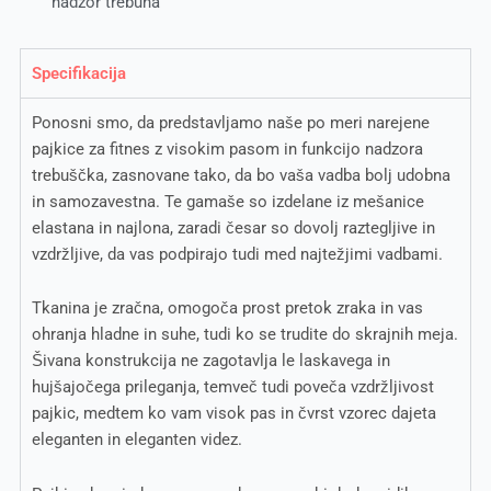
nadzor trebuha
Specifikacija
Ponosni smo, da predstavljamo naše po meri narejene
pajkice za fitnes z visokim pasom in funkcijo nadzora
trebuščka, zasnovane tako, da bo vaša vadba bolj udobna
in samozavestna. Te gamaše so izdelane iz mešanice
elastana in najlona, zaradi česar so dovolj raztegljive in
vzdržljive, da vas podpirajo tudi med najtežjimi vadbami.
Tkanina je zračna, omogoča prost pretok zraka in vas
ohranja hladne in suhe, tudi ko se trudite do skrajnih meja.
Šivana konstrukcija ne zagotavlja le laskavega in
hujšajočega prileganja, temveč tudi poveča vzdržljivost
pajkic, medtem ko vam visok pas in čvrst vzorec dajeta
eleganten in eleganten videz.