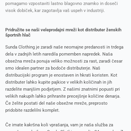
pomagamo vzpostaviti lastno blagovno znamko in doseči
visok dobiček, kar zagotavlja vaš uspeh v industriji.
Pridružite se naši veleprodajni mreži kot distributer ženskih
športnih hlač
Sunda Clothing je zaradi naše neomajne predanosti in trdega
dela v zadnjih letih naredila pomemben napredek. Naša
obsežna mreža ponuja veliko možnosti za rast, zaradi česar
smo idealen partner za bodoče distributerje. Naš
distribucijski program je enostaven in hkrati koristen. Kot
distributer lahko kupite pajkice v velikih količinah in jih
razdelite manjšim podjetjem. Z našimi znatnimi popusti pri
velikih nakupih lahko prihranite precejšnje količine denarja.
Če želite postati del naše obsežne mreže, preprosto
pridobite razdelilni komplet.
Če imate kakršna koli vprašanja, vam je naša služba za