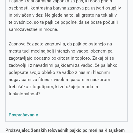
Pajkice krasi okrasna zaponka za pas, ki doda pridih
osebnosti, kontrastna barvna zasnova pa ustvari osupljiv
in privlačen videz. Ne glede na to, ali greste na tek ali v
telovadnico, so te pajkice popolne, da se boste počutili
samozavestne in modne.
Zasnova čez peto zagotavlja, da pajkice ostanejo na
mestu tudi med najbolj intenzivno vadbo, obenem pa
zagotavljajo dodatno pokritost in toploto. Zakaj bi se
zadovoljili z navadnimi pajkicami za vadbo, če pa lahko
polepšate svojo obleko za vadbo z našimi hlačnimi
nogavicami za fitnes z visokim pasom in nadzorom
trebuščka z logotipom, ki združujejo modo in
funkcionalnost?
Povpraševanje
Proizvajalec ženskih telovadnih pajkic po meri na Kitajskem