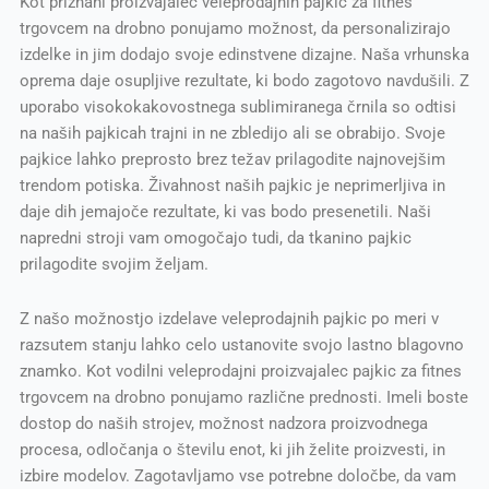
Kot priznani proizvajalec veleprodajnih pajkic za fitnes
trgovcem na drobno ponujamo možnost, da personalizirajo
izdelke in jim dodajo svoje edinstvene dizajne. Naša vrhunska
oprema daje osupljive rezultate, ki bodo zagotovo navdušili. Z
uporabo visokokakovostnega sublimiranega črnila so odtisi
na naših pajkicah trajni in ne zbledijo ali se obrabijo. Svoje
pajkice lahko preprosto brez težav prilagodite najnovejšim
trendom potiska. Živahnost naših pajkic je neprimerljiva in
daje dih jemajoče rezultate, ki vas bodo presenetili. Naši
napredni stroji vam omogočajo tudi, da tkanino pajkic
prilagodite svojim željam.
Z našo možnostjo izdelave veleprodajnih pajkic po meri v
razsutem stanju lahko celo ustanovite svojo lastno blagovno
znamko. Kot vodilni veleprodajni proizvajalec pajkic za fitnes
trgovcem na drobno ponujamo različne prednosti. Imeli boste
dostop do naših strojev, možnost nadzora proizvodnega
procesa, odločanja o številu enot, ki jih želite proizvesti, in
izbire modelov. Zagotavljamo vse potrebne določbe, da vam