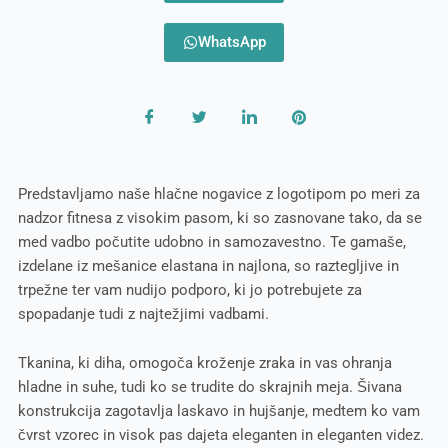
WhatsApp
Predstavljamo naše hlačne nogavice z logotipom po meri za
nadzor fitnesa z visokim pasom, ki so zasnovane tako, da se
med vadbo počutite udobno in samozavestno. Te gamaše,
izdelane iz mešanice elastana in najlona, so raztegljive in
trpežne ter vam nudijo podporo, ki jo potrebujete za
spopadanje tudi z najtežjimi vadbami.
Tkanina, ki diha, omogoča kroženje zraka in vas ohranja
hladne in suhe, tudi ko se trudite do skrajnih meja. Šivana
konstrukcija zagotavlja laskavo in hujšanje, medtem ko vam
čvrst vzorec in visok pas dajeta eleganten in eleganten videz.