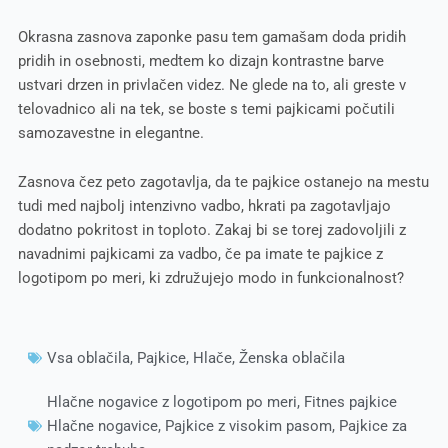
Okrasna zasnova zaponke pasu tem gamašam doda pridih
pridih in osebnosti, medtem ko dizajn kontrastne barve
ustvari drzen in privlačen videz. Ne glede na to, ali greste v
telovadnico ali na tek, se boste s temi pajkicami počutili
samozavestne in elegantne.
Zasnova čez peto zagotavlja, da te pajkice ostanejo na mestu
tudi med najbolj intenzivno vadbo, hkrati pa zagotavljajo
dodatno pokritost in toploto. Zakaj bi se torej zadovoljili z
navadnimi pajkicami za vadbo, če pa imate te pajkice z
logotipom po meri, ki združujejo modo in funkcionalnost?
Vsa oblačila
,
Pajkice
,
Hlače
,
Ženska oblačila
Hlačne nogavice z logotipom po meri
,
Fitnes pajkice
Hlačne nogavice
,
Pajkice z visokim pasom
,
Pajkice za