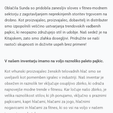
Oblačila Sunda so pridobila zanesljiv sloves v fitnes-modnem
sektorju z zagotavljanjem neprekinjenih storitev trgovcem na
drobno. Kot proizvajalec, proizvajalec, dobavitelj in distributer
smo izpopolnili veščino ustvarjanja trendovskih vadbenih
pajkic, ki neopazno združujejo stil in udobje. Naš sedež je na
Kitajskem, zato smo zlahka dosegljivi. Pridružite se naši
rastoči skupnosti in doživite uspeh brez primere!
V našem inventarju imamo na voljo raznoliko paleto pajkic.
Kot vrhunski proizvajalec ženskih telovadnih hlač smo se
uveljavili kot pomemben igralec v industriji. Naš inventar je
obsežen in raznolik ter vključuje osupljivo zbirko, ki odraža
najnovejše modne trende v fitnesu. Kar ločuje našo zbirko, je
velika raznolikost stilov, ki jih ponujamo, vključno s praznimi
pajkicami, kapri hlačami, hlačami za jogo, hlačnimi
nogavicami in hlačami za fitnes, ki so vsi na voljo v našem