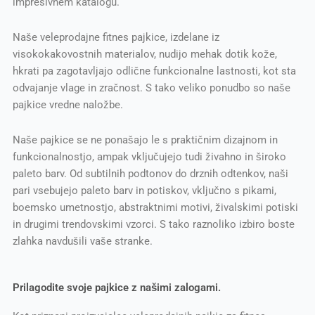
impresivnem katalogu.
Naše veleprodajne fitnes pajkice, izdelane iz
visokokakovostnih materialov, nudijo mehak dotik kože,
hkrati pa zagotavljajo odlične funkcionalne lastnosti, kot sta
odvajanje vlage in zračnost. S tako veliko ponudbo so naše
pajkice vredne naložbe.
Naše pajkice se ne ponašajo le s praktičnim dizajnom in
funkcionalnostjo, ampak vključujejo tudi živahno in široko
paleto barv. Od subtilnih podtonov do drznih odtenkov, naši
pari vsebujejo paleto barv in potiskov, vključno s pikami,
boemsko umetnostjo, abstraktnimi motivi, živalskimi potiski
in drugimi trendovskimi vzorci. S tako raznoliko izbiro boste
zlahka navdušili vaše stranke.
Prilagodite svoje pajkice z našimi zalogami.