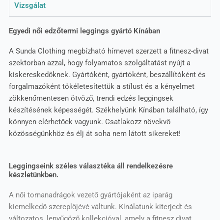
Vizsgálat
Egyedi női edzőtermi leggings gyártó Kínában
A Sunda Clothing megbízható hírnevet szerzett a fitnesz-divat
szektorban azzal, hogy folyamatos szolgáltatást nyújt a
kiskereskedőknek. Gyártóként, gyártóként, beszállítóként és
forgalmazóként tökéletesítettük a stílust és a kényelmet
zökkenőmentesen ötvöző, trendi edzés leggingsek
készítésének képességét. Székhelyünk Kínában található, így
könnyen elérhetőek vagyunk. Csatlakozz növekvő
közösségünkhöz és élj át soha nem látott sikereket!
Leggingseink széles választéka áll rendelkezésre
készletünkben.
A női tornanadrágok vezető gyártójaként az iparág
kiemelkedő szereplőjévé váltunk. Kínálatunk kiterjedt és
változatos, lenyűgöző kollekcióval, amely a fitnesz divat