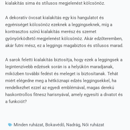
kialakítás sima és stílusos megjelenést kölcsönöz.
A dekoratív övcsat kialakítás egy kis hangulatot és
egyéniséget kölcsönöz ezeknek a leggingseknek, míg a
kontrasztos színű kialakítás merész és szemet
gyönyörködtető megjelenést kölcsönöz. Akár edzőteremben,
akár futni mész, ez a leggings magabiztos és stílusos marad.
A sarok feletti kialakítás biztosítja, hogy ezek a leggingsek a
legintenzívebb edzések során is a helyükön maradjanak,
miközben további fedést és meleget is biztosítanak. Tehát
miért elégedne meg a hétköznapi edzés leggingsekkel, ha
rendelkezhet ezzel az egyedi emblémával, magas derekú
haskontrollos fitnesz harisnyával, amely egyesíti a divatot és
a funkciót?
Minden ruházat
,
Bokavédő
,
Nadrág
,
Női ruházat