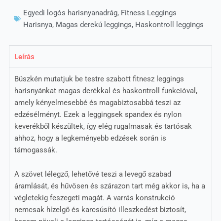
Egyedi logós harisnyanadrág
,
Fitness Leggings
Harisnya
,
Magas derekú leggings
,
Haskontroll leggings
Leírás
Büszkén mutatjuk be testre szabott fitnesz leggings
harisnyánkat magas derékkal és haskontroll funkcióval,
amely kényelmesebbé és magabiztosabbá teszi az
edzésélményt. Ezek a leggingsek spandex és nylon
keverékből készültek, így elég rugalmasak és tartósak
ahhoz, hogy a legkeményebb edzések során is
támogassák.
A szövet lélegző, lehetővé teszi a levegő szabad
áramlását, és hűvösen és szárazon tart még akkor is, ha a
végletekig feszegeti magát. A varrás konstrukció
nemcsak hízelgő és karcsúsító illeszkedést biztosít,