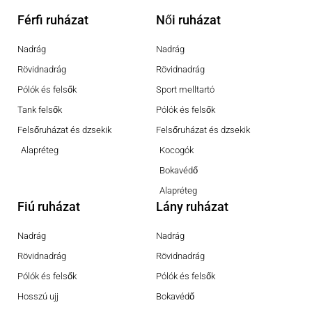
Férfi ruházat
Női ruházat
Nadrág
Nadrág
Rövidnadrág
Rövidnadrág
Pólók és felsők
Sport melltartó
Tank felsők
Pólók és felsők
Felsőruházat és dzsekik
Felsőruházat és dzsekik
Alapréteg
Kocogók
Bokavédő
Alapréteg
Fiú ruházat
Lány ruházat
Nadrág
Nadrág
Rövidnadrág
Rövidnadrág
Pólók és felsők
Pólók és felsők
Hosszú ujj
Bokavédő