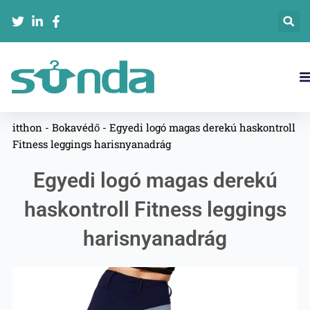
跳
至
内
容
Lépjen Kapcsolatba Velünk
itthon
-
Bokavédő
-
Egyedi logó magas derekú haskontroll
Fitness leggings harisnyanadrág
Egyedi logó magas derekú
haskontroll Fitness leggings
harisnyanadrág