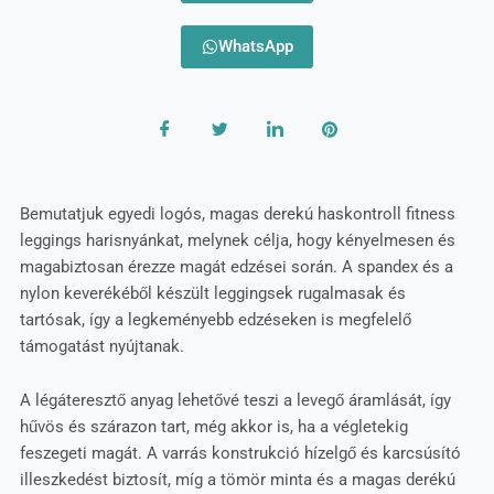
WhatsApp
Bemutatjuk egyedi logós, magas derekú haskontroll fitness
leggings harisnyánkat, melynek célja, hogy kényelmesen és
magabiztosan érezze magát edzései során. A spandex és a
nylon keverékéből készült leggingsek rugalmasak és
tartósak, így a legkeményebb edzéseken is megfelelő
támogatást nyújtanak.
A légáteresztő anyag lehetővé teszi a levegő áramlását, így
hűvös és szárazon tart, még akkor is, ha a végletekig
feszegeti magát. A varrás konstrukció hízelgő és karcsúsító
illeszkedést biztosít, míg a tömör minta és a magas derékú