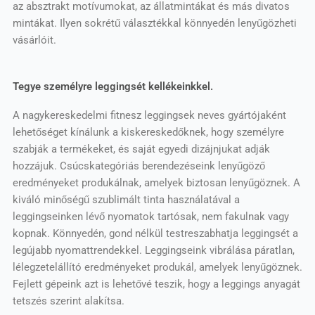
az absztrakt motívumokat, az állatmintákat és más divatos
mintákat. Ilyen sokrétű választékkal könnyedén lenyűgözheti
vásárlóit.
Tegye személyre leggingsét kellékeinkkel.
A nagykereskedelmi fitnesz leggingsek neves gyártójaként
lehetőséget kínálunk a kiskereskedőknek, hogy személyre
szabják a termékeket, és saját egyedi dizájnjukat adják
hozzájuk. Csúcskategóriás berendezéseink lenyűgöző
eredményeket produkálnak, amelyek biztosan lenyűgöznek. A
kiváló minőségű szublimált tinta használatával a
leggingseinken lévő nyomatok tartósak, nem fakulnak vagy
kopnak. Könnyedén, gond nélkül testreszabhatja leggingsét a
legújabb nyomattrendekkel. Leggingseink vibrálása páratlan,
lélegzetelállító eredményeket produkál, amelyek lenyűgöznek.
Fejlett gépeink azt is lehetővé teszik, hogy a leggings anyagát
tetszés szerint alakítsa.