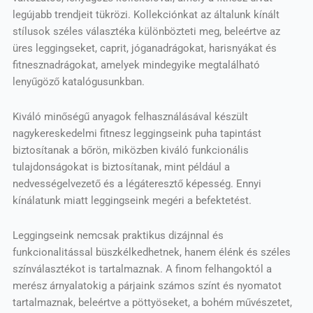
legújabb trendjeit tükrözi. Kollekciónkat az általunk kínált
stílusok széles választéka különbözteti meg, beleértve az
üres leggingseket, caprit, jóganadrágokat, harisnyákat és
fitnesznadrágokat, amelyek mindegyike megtalálható
lenyűgöző katalógusunkban.
Kiváló minőségű anyagok felhasználásával készült
nagykereskedelmi fitnesz leggingseink puha tapintást
biztosítanak a bőrön, miközben kiváló funkcionális
tulajdonságokat is biztosítanak, mint például a
nedvességelvezető és a légáteresztő képesség. Ennyi
kínálatunk miatt leggingseink megéri a befektetést.
Leggingseink nemcsak praktikus dizájnnal és
funkcionalitással büszkélkedhetnek, hanem élénk és széles
színválasztékot is tartalmaznak. A finom felhangoktól a
merész árnyalatokig a párjaink számos színt és nyomatot
tartalmaznak, beleértve a pöttyöseket, a bohém művészetet,