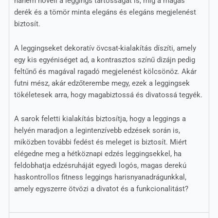
hanem növeli a leggings tartósságát is, míg a magas
derék és a tömör minta elegáns és elegáns megjelenést
biztosít.
A leggingseket dekoratív övcsat-kialakítás díszíti, amely
egy kis egyéniséget ad, a kontrasztos színű dizájn pedig
feltűnő és magával ragadó megjelenést kölcsönöz. Akár
futni mész, akár edzőterembe megy, ezek a leggingsek
tökéletesek arra, hogy magabiztossá és divatossá tegyék.
A sarok feletti kialakítás biztosítja, hogy a leggings a
helyén maradjon a legintenzívebb edzések során is,
miközben további fedést és meleget is biztosít. Miért
elégedne meg a hétköznapi edzés leggingsekkel, ha
feldobhatja edzésruháját egyedi logós, magas derekú
haskontrollos fitness leggings harisnyanadrágunkkal,
amely egyszerre ötvözi a divatot és a funkcionalitást?