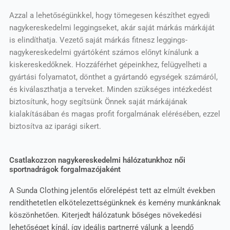
Azzal a lehetőségünkkel, hogy tömegesen készíthet egyedi
nagykereskedelmi leggingseket, akár saját márkás márkáját
is elindíthatja. Vezető saját márkás fitnesz leggings-
nagykereskedelmi gyártóként számos előnyt kínálunk a
kiskereskedőknek. Hozzáférhet gépeinkhez, felügyelheti a
gyártási folyamatot, dönthet a gyártandó egységek számáról,
és kiválaszthatja a terveket. Minden szükséges intézkedést
biztosítunk, hogy segítsünk Önnek saját márkájának
kialakításában és magas profit forgalmának elérésében, ezzel
biztosítva az iparági sikert.
Csatlakozzon nagykereskedelmi hálózatunkhoz női
sportnadrágok forgalmazójaként
A Sunda Clothing jelentős előrelépést tett az elmúlt években
rendíthetetlen elkötelezettségünknek és kemény munkánknak
köszönhetően. Kiterjedt hálózatunk bőséges növekedési
lehetőséget kínál, így ideális partnerré válunk a leendő