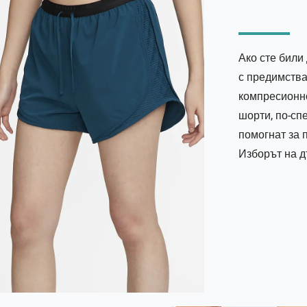
Ако сте били
с предимства
компресионн
шорти, по-сп
помогнат за 
Изборът на д