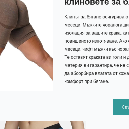
клиновете за 
Клинът за бягане осигурява о
месеци. Мъжките чорапогащи,
изолация за вашите крака, к
повишеното изпотяване. Ако с
месеци, чифт мъжки къс чорап
Те оставят краката ви голи 
материя ви гарантира, че не 
да абсорбира влагата от кожа
комфорт при бягане.
Свъ