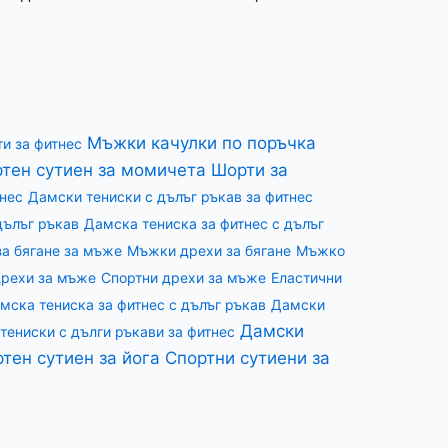
Мъжки качулки по поръчка
и за фитнес
тен сутиен за момичета
Шорти за
тнес
Дамски тениски с дълъг ръкав за фитнес
дълъг ръкав
Дамска тениска за фитнес с дълъг
за бягане за мъже
Мъжки дрехи за бягане
Мъжко
дрехи за мъже
Спортни дрехи за мъже
Еластични
мска тениска за фитнес с дълъг ръкав
Дамски
Дамски
тениски с дълги ръкави за фитнес
тен сутиен за йога
Спортни сутиени за