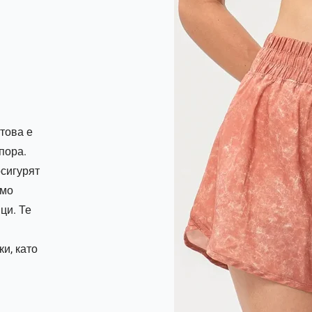
това е
пора.
сигурят
имо
ци. Те
и, като