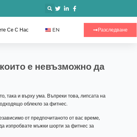
搜
索
те Се С Нас
EN
Разследване
 които е невъзможно да
, така и върху ума. Въпреки това, липсата на
 подходящо облекло за фитнес.
Независимо от предпочитаното от вас време,
 да изпробвате мъжки шорти за фитнес за