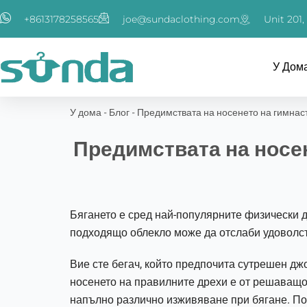
跳
+8613178258565
joe@sundaclothing.com
Unit 201
至
内
容
У Дом
У дома
-
Блог
-
Предимствата на носенето на гимнас
Предимствата на носен
Бягането е сред най-популярните физически д
подходящо облекло може да отслаби удоволстви
Вие сте бегач, който предпочита сутрешен дж
носенето на правилните дрехи е от решаващо 
напълно различно изживяване при бягане. По-