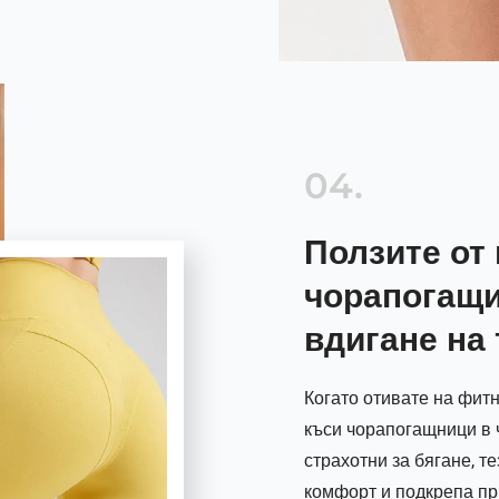
04.
Ползите от
чорапогащи
вдигане на
Когато отивате на фит
къси чорапогащници в ч
страхотни за бягане, т
комфорт и подкрепа пр