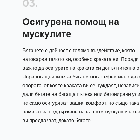
03.
Осигурена помощ на
мускулите
Бягането е дейност с голямо въздействие, която
натоварва тялото ви, особено краката ви. Поради 
важно да осигурите на краката си допълнителна о
Чорапогащниците за бягане могат ефективно да о
опората, от която краката ви се нуждаят, независ
дали бягате на бягаща пътека или бетонирани ули
не само осигуряват вашия комфорт, но също така
помагат за поддържане на вашите мускули и връзк
ви предпазват, докато бягате.