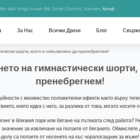
, No 464 XingLinwan Rd, Jimei District, Xiamen, Китай
а
За Нас
Всички Дрехи
Блог
Свърже
тически шорти, които е невъзможно да пренебрегнем!
ето на гимнастически шорти,
пренебрегнем!
ейности с множество положителни ефекти както върху тялото
ето, което идва с него, за разлика от това, когато носите
огинг в близкия парк или бягане на пътеката след работа? 
значение за извличане на ползите от бягането. Обмислете
долу са ползите от носенето на къс чорапогащник за мъже!