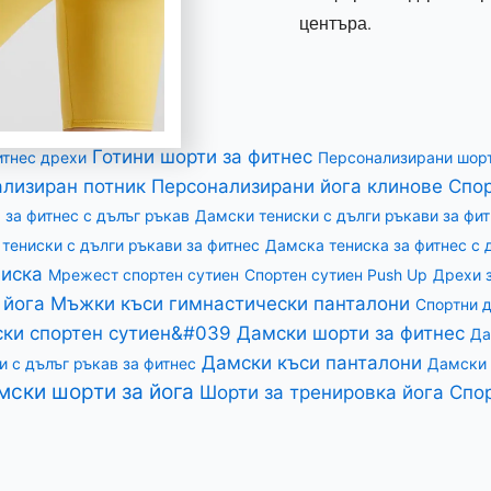
центъра.
Готини шорти за фитнес
итнес дрехи
Персонализирани шорт
лизиран потник
Персонализирани йога клинове
Спор
 за фитнес с дълъг ръкав
Дамски тениски с дълги ръкави за фи
тениски с дълги ръкави за фитнес
Дамска тениска за фитнес с 
иска
Мрежест спортен сутиен
Спортен сутиен Push Up
Дрехи 
 йога
Мъжки къси гимнастически панталони
Спортни 
ки спортен сутиен&#039
Дамски шорти за фитнес
Да
Дамски къси панталони
 с дълъг ръкав за фитнес
Дамски 
мски шорти за йога
Шорти за тренировка йога
Спор