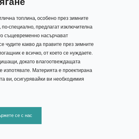
бягане
тлична топлина, особено през зимните
 по-специално, предлагат изключителна
ато същевременно насърчават
е чудите какво да правите през зимните
огащник е всичко, от което се нуждаете.
и дишащи, докато влагоотвеждащата
се изпотявате. Материята е проектирана
та ви, осигурявайки ви необходимия
ржете се с нас