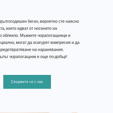
 дългогодишен бегач, вероятно сте наясно
та, които идват от носенето на
о облекло. Мъжките чорапогащници и
ециално, могат да осигурят компресия и да
предотвратяване на наранявания.
ълъг чорапогащник е още по-добър!
Свържете се с нас