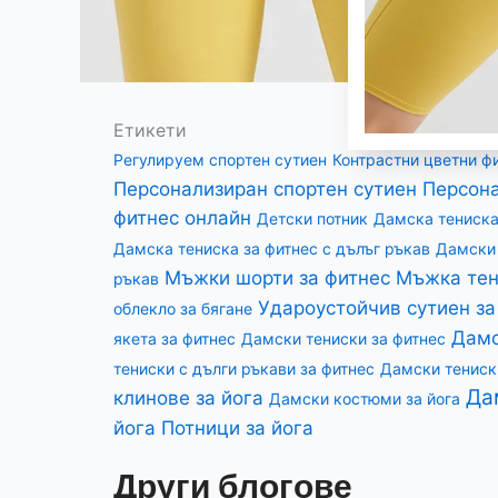
Етикети
Регулируем спортен сутиен
Контрастни цветни ф
Персонализиран спортен сутиен
Персона
фитнес онлайн
Детски потник
Дамска тениска
Дамска тениска за фитнес с дълъг ръкав
Дамски 
Мъжки шорти за фитнес
Мъжка тен
ръкав
Удароустойчив сутиен за
облекло за бягане
Дамс
якета за фитнес
Дамски тениски за фитнес
тениски с дълги ръкави за фитнес
Дамски тениски
Да
клинове за йога
Дамски костюми за йога
йога
Потници за йога
Други блогове