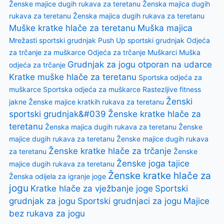
Ženske majice dugih rukava za teretanu
Ženska majica dugih
rukava za teretanu
Ženska majica dugih rukava za teretanu
Muške kratke hlače za teretanu
Muška majica
Mrežasti sportski grudnjak
Push Up sportski grudnjak
Odjeća
za trčanje za muškarce
Odjeća za trčanje Muškarci
Muška
Grudnjak za jogu otporan na udarce
odjeća za trčanje
Kratke muške hlače za teretanu
Sportska odjeća za
muškarce
Sportska odjeća za muškarce
Rastezljive fitness
Ženski
jakne
Ženske majice kratkih rukava za teretanu
sportski grudnjak&#039
Ženske kratke hlače za
teretanu
Ženska majica dugih rukava za teretanu
Ženske
majice dugih rukava za teretanu
Ženske majice dugih rukava
Ženske kratke hlače za trčanje
za teretanu
Ženske
Ženske joga tajice
majice dugih rukava za teretanu
Ženske kratke hlače za
Ženska odijela za igranje joge
jogu
Kratke hlače za vježbanje joge
Sportski
grudnjak za jogu
Sportski grudnjaci za jogu
Majice
bez rukava za jogu