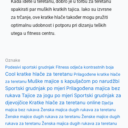
Kada idete u teretanu, dobro je u torbu za teretanu
spakirati par muških kratkih tajica. Iako su izvrsne
za trčanje, ove kratke hlače također mogu pružiti
optimalnu udobnost i potporu pri dizanju teških
utega u fitness centru.
Oznake
Podesivi sportski grudnjak
Fitness odjeća kontrastnih boja
Cool kratke hlače za teretanu
Prilagođene kratke hlače
Muške majice s kapuljačom po narudžbi
za teretanu
Sportski grudnjak po mjeri
Prilagođena majica bez
rukava
Tajice za jogu po mjeri
Sportski grudnjak za
djevojčice
Kratke hlače za teretanu online
Dječja
majica bez rukava
Ženska majica dugih rukava za teretanu
Ženske majice dugih rukava za teretanu
Ženske majice dugih
rukava za teretanu
Ženska majica dugih rukava za teretanu