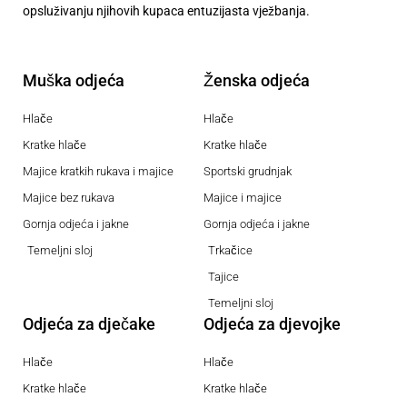
opsluživanju njihovih kupaca entuzijasta vježbanja.
Muška odjeća
Ženska odjeća
Hlače
Hlače
Kratke hlače
Kratke hlače
Majice kratkih rukava i majice
Sportski grudnjak
Majice bez rukava
Majice i majice
Gornja odjeća i jakne
Gornja odjeća i jakne
Temeljni sloj
Trkačice
Tajice
Temeljni sloj
Odjeća za dječake
Odjeća za djevojke
Hlače
Hlače
Kratke hlače
Kratke hlače