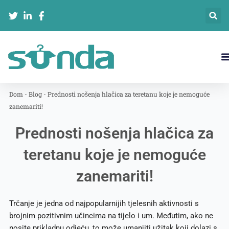
跳
至
内
容
Dom
-
Blog
-
Prednosti nošenja hlačica za teretanu koje je nemoguće
zanemariti!
Prednosti nošenja hlačica za
teretanu koje je nemoguće
zanemariti!
Trčanje je jedna od najpopularnijih tjelesnih aktivnosti s
brojnim pozitivnim učincima na tijelo i um. Međutim, ako ne
nosite prikladnu odjeću, to može umanjiti užitak koji dolazi s