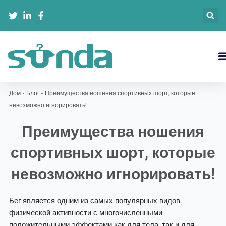
Перейти
к
содержимому
Дом
-
Блог
-
Преимущества ношения спортивных шорт, которые
невозможно игнорировать!
Преимущества ношения
спортивных шорт, которые
невозможно игнорировать!
Бег является одним из самых популярных видов
физической активности с многочисленными
положительными эффектами как для тела, так и для