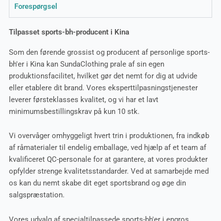
Forespørgsel
Tilpasset sports-bh-producent i Kina
Som den førende grossist og producent af personlige sports-
bh'er i Kina kan SundaClothing prale af sin egen
produktionsfacilitet, hvilket gør det nemt for dig at udvide
eller etablere dit brand. Vores eksperttilpasningstjenester
leverer førsteklasses kvalitet, og vi har et lavt
minimumsbestillingskrav på kun 10 stk.
Vi overvåger omhyggeligt hvert trin i produktionen, fra indkøb
af råmaterialer til endelig emballage, ved hjælp af et team af
kvalificeret QC-personale for at garantere, at vores produkter
opfylder strenge kvalitetsstandarder. Ved at samarbejde med
os kan du nemt skabe dit eget sportsbrand og øge din
salgspræstation.
Vores udvalg af specialtilpassede sports-bh'er i engros