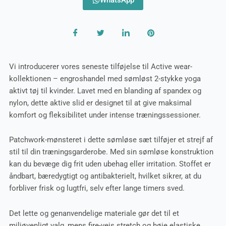
Vi introducerer vores seneste tilføjelse til Active wear-
kollektionen – engroshandel med sømløst 2-stykke yoga
aktivt tøj til kvinder. Lavet med en blanding af spandex og
nylon, dette aktive slid er designet til at give maksimal
komfort og fleksibilitet under intense træningssessioner.
Patchwork-mønsteret i dette sømløse sæt tilføjer et strejf af
stil til din træningsgarderobe. Med sin sømløse konstruktion
kan du bevæge dig frit uden ubehag eller irritation. Stoffet er
åndbart, bæredygtigt og antibakterielt, hvilket sikrer, at du
forbliver frisk og lugtfri, selv efter lange timers sved.
Det lette og genanvendelige materiale gør det til et
miljøvenligt valg, mens fire-vejs stretch og høje elastiske