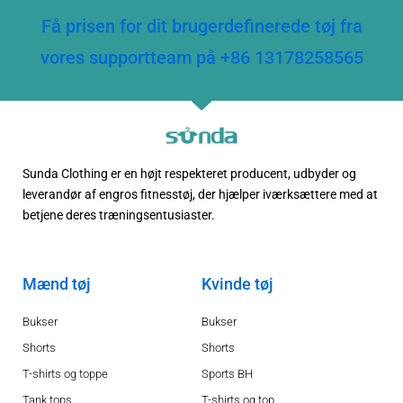
Få prisen for dit brugerdefinerede tøj fra
vores supportteam på +86 13178258565
Sunda Clothing er en højt respekteret producent, udbyder og
leverandør af engros fitnesstøj, der hjælper iværksættere med at
betjene deres træningsentusiaster.
Mænd tøj
Kvinde tøj
Bukser
Bukser
Shorts
Shorts
T-shirts og toppe
Sports BH
Tank tops
T-shirts og top