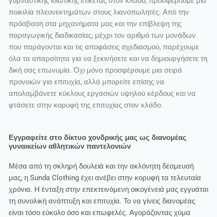
γυμναστικής ιδιωτικής ετικέτας στον κλάδο, προσφέρουμε μια
ποικιλία πλεονεκτημάτων στους λιανοπωλητές. Από την
πρόσβαση στα μηχανήματα μας και την επίβλεψη της
παραγωγικής διαδικασίας, μέχρι τον αριθμό των μονάδων
που παράγονται και τις αποφάσεις σχεδιασμού, παρέχουμε
όλα τα απαραίτητα για να ξεκινήσετε και να δημιουργήσετε τη
δική σας επωνυμία. Όχι μόνο προσφέρουμε μια σειρά
προνοιών για επιτυχία, αλλά μπορείτε επίσης να
απολαμβάνετε κύκλους εργασιών υψηλού κέρδους και να
φτάσετε στην κορυφή της επιτυχίας στον κλάδο.
Εγγραφείτε στο δίκτυο χονδρικής μας ως διανομέας
γυναικείων αθλητικών παντελονιών
Μέσα από τη σκληρή δουλειά και την ακλόνητη δέσμευσή
μας, η Sunda Clothing έχει ανέβει στην κορυφή τα τελευταία
χρόνια. Η ένταξη στην επεκτεινόμενη οικογένειά μας εγγυάται
τη συνολική ανάπτυξη και επιτυχία. Το να γίνεις διανομέας
είναι τόσο εύκολο όσο και επωφελές. Αγοράζοντας χύμα