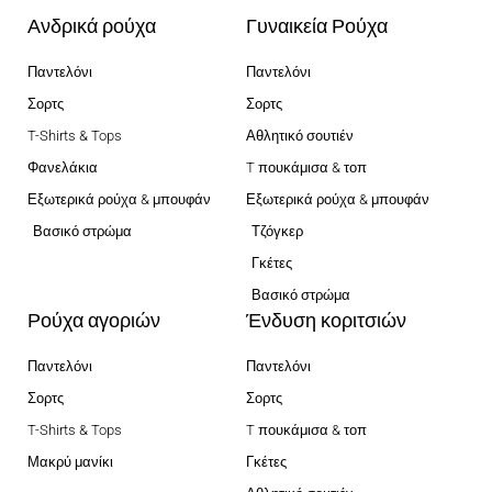
Ανδρικά ρούχα
Γυναικεία Ρούχα
Παντελόνι
Παντελόνι
Σορτς
Σορτς
T-Shirts & Tops
Αθλητικό σουτιέν
Φανελάκια
T πουκάμισα & τοπ
Εξωτερικά ρούχα & μπουφάν
Εξωτερικά ρούχα & μπουφάν
Βασικό στρώμα
Τζόγκερ
Γκέτες
Βασικό στρώμα
Ρούχα αγοριών
Ένδυση κοριτσιών
Παντελόνι
Παντελόνι
Σορτς
Σορτς
T-Shirts & Tops
T πουκάμισα & τοπ
Μακρύ μανίκι
Γκέτες