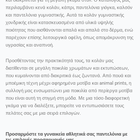
και διακρίνεται για τη μεγάλη γκάμα στυλ. Ο κατάλογός μας
περιλαμβάνει κενά κολάν, κάπρι, παντελόνια γιόγκα, καλσόν
και παντελόνια γυμναστικής. Αυτά τα κολάν γυμναστικής
χονδρικής είναι κατασκευασμένα από υλικά υψηλής
ποιότητας που αισθάνονται απαλά και απαλά στο δέρμα, ενώ
παρέχουν επίσης λειτουργικά οφέλη, όπως απομάκρυνση της
υγρασίας και αναπνοή.
Προσθέτοντας την πρακτικότητά τους, τα κολάν μας
διατίθενται σε μεγάλη ποικιλία χρωμάτων και εκτυπώσεων,
που κυμαίνονται από διακριτικά έως ζωντανά. Από πουά και
μποέμικη τέχνη μέχρι αφηρημένα μοτίβα και animal prints, η
συλλογή μας ενσωματώνει μια ποικιλία από περίεργα μοτίβα
που είναι αυτή τη στιγμή στη μόδα. Με μια τόσο διαφορετική
γκάμα για να διαλέξετε, μπορείτε να εντυπωσιάσετε τους
πελάτες σας με μια σειρά επιλογών.
Προσαρμόστε τα γυναικεία αθλητικά σας παντελόνια με
τις επιλογές προσαρμογής μας