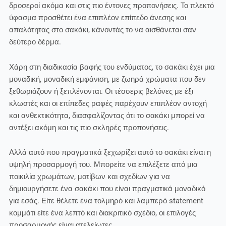
δροσεροί ακόμα και στις πιο έντονες προπονήσεις. Το πλεκτό
ύφασμα προσθέτει ένα επιπλέον επίπεδο άνεσης και
απαλότητας στο σακάκι, κάνοντάς το να αισθάνεται σαν
δεύτερο δέρμα.
Χάρη στη διαδικασία βαφής του ενδύματος, το σακάκι έχει μια
μοναδική, μοναδική εμφάνιση, με ζωηρά χρώματα που δεν
ξεθωριάζουν ή ξεπλένονται. Οι τέσσερις βελόνες με έξι
κλωστές και οι επίπεδες ραφές παρέχουν επιπλέον αντοχή
και ανθεκτικότητα, διασφαλίζοντας ότι το σακάκι μπορεί να
αντέξει ακόμη και τις πιο σκληρές προπονήσεις.
Αλλά αυτό που πραγματικά ξεχωρίζει αυτό το σακάκι είναι η
υψηλή προσαρμογή του. Μπορείτε να επιλέξετε από μια
ποικιλία χρωμάτων, μοτίβων και σχεδίων για να
δημιουργήσετε ένα σακάκι που είναι πραγματικά μοναδικό
για εσάς. Είτε θέλετε ένα τολμηρό και λαμπερό statement
κομμάτι είτε ένα λεπτό και διακριτικό σχέδιο, οι επιλογές
προσαρμογής είναι ατελείωτες.