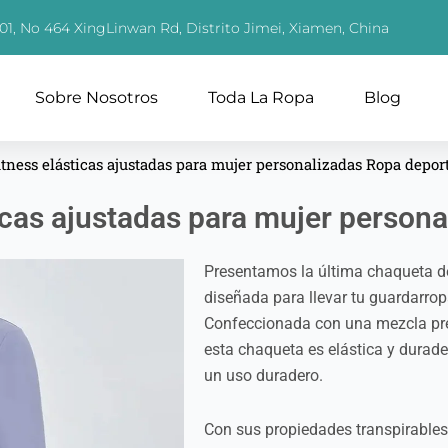
01, No 464 XingLinwan Rd, Distrito Jimei, Xiamen, China
Sobre Nosotros
Toda La Ropa
Blog
itness elásticas ajustadas para mujer personalizadas Ropa depor
icas ajustadas para mujer person
Presentamos la última chaqueta de 
diseñada para llevar tu guardarrop
Confeccionada con una mezcla pre
esta chaqueta es elástica y durader
un uso duradero.
Con sus propiedades transpirables