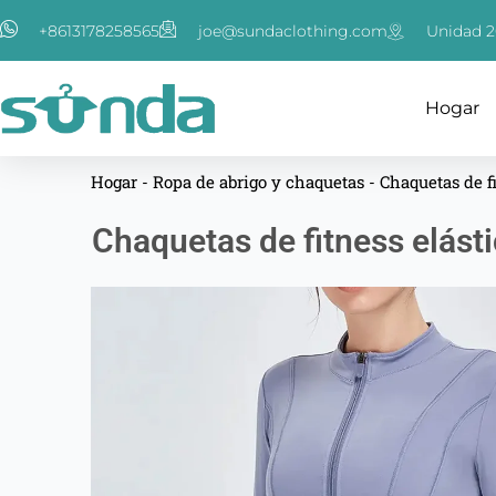
Ir
+8613178258565
joe@sundaclothing.com
Unidad 2
al
contenido
Hogar
Hogar
-
Ropa de abrigo y chaquetas
-
Chaquetas de f
Chaquetas de fitness elást