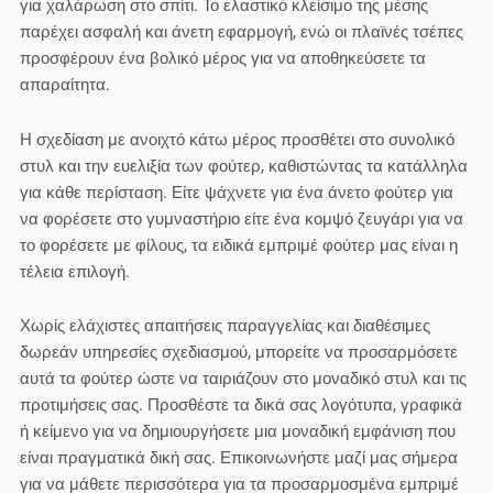
για χαλάρωση στο σπίτι. Το ελαστικό κλείσιμο της μέσης
παρέχει ασφαλή και άνετη εφαρμογή, ενώ οι πλαϊνές τσέπες
προσφέρουν ένα βολικό μέρος για να αποθηκεύσετε τα
απαραίτητα.
Η σχεδίαση με ανοιχτό κάτω μέρος προσθέτει στο συνολικό
στυλ και την ευελιξία των φούτερ, καθιστώντας τα κατάλληλα
για κάθε περίσταση. Είτε ψάχνετε για ένα άνετο φούτερ για
να φορέσετε στο γυμναστήριο είτε ένα κομψό ζευγάρι για να
το φορέσετε με φίλους, τα ειδικά εμπριμέ φούτερ μας είναι η
τέλεια επιλογή.
Χωρίς ελάχιστες απαιτήσεις παραγγελίας και διαθέσιμες
δωρεάν υπηρεσίες σχεδιασμού, μπορείτε να προσαρμόσετε
αυτά τα φούτερ ώστε να ταιριάζουν στο μοναδικό στυλ και τις
προτιμήσεις σας. Προσθέστε τα δικά σας λογότυπα, γραφικά
ή κείμενο για να δημιουργήσετε μια μοναδική εμφάνιση που
είναι πραγματικά δική σας. Επικοινωνήστε μαζί μας σήμερα
για να μάθετε περισσότερα για τα προσαρμοσμένα εμπριμέ