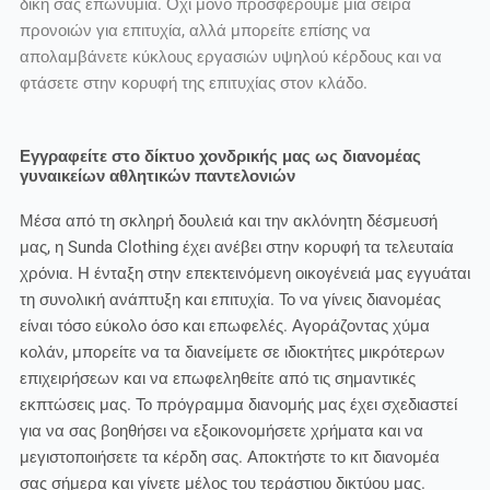
δική σας επωνυμία. Όχι μόνο προσφέρουμε μια σειρά
προνοιών για επιτυχία, αλλά μπορείτε επίσης να
απολαμβάνετε κύκλους εργασιών υψηλού κέρδους και να
φτάσετε στην κορυφή της επιτυχίας στον κλάδο.
Εγγραφείτε στο δίκτυο χονδρικής μας ως διανομέας
γυναικείων αθλητικών παντελονιών
Μέσα από τη σκληρή δουλειά και την ακλόνητη δέσμευσή
μας, η Sunda Clothing έχει ανέβει στην κορυφή τα τελευταία
χρόνια. Η ένταξη στην επεκτεινόμενη οικογένειά μας εγγυάται
τη συνολική ανάπτυξη και επιτυχία. Το να γίνεις διανομέας
είναι τόσο εύκολο όσο και επωφελές. Αγοράζοντας χύμα
κολάν, μπορείτε να τα διανείμετε σε ιδιοκτήτες μικρότερων
επιχειρήσεων και να επωφεληθείτε από τις σημαντικές
εκπτώσεις μας. Το πρόγραμμα διανομής μας έχει σχεδιαστεί
για να σας βοηθήσει να εξοικονομήσετε χρήματα και να
μεγιστοποιήσετε τα κέρδη σας. Αποκτήστε το κιτ διανομέα
σας σήμερα και γίνετε μέλος του τεράστιου δικτύου μας.