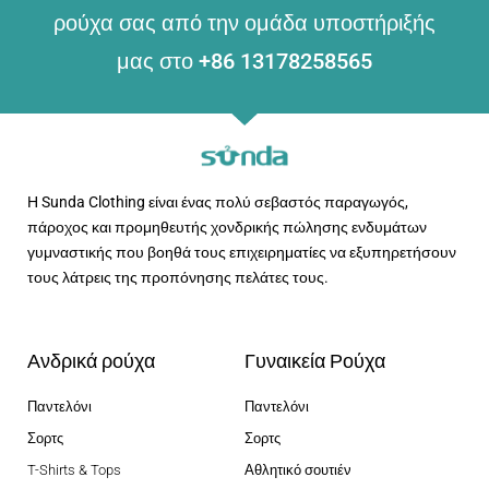
ρούχα σας από την ομάδα υποστήριξής
μας στο +86 13178258565
Η Sunda Clothing είναι ένας πολύ σεβαστός παραγωγός,
πάροχος και προμηθευτής χονδρικής πώλησης ενδυμάτων
γυμναστικής που βοηθά τους επιχειρηματίες να εξυπηρετήσουν
τους λάτρεις της προπόνησης πελάτες τους.
Ανδρικά ρούχα
Γυναικεία Ρούχα
Παντελόνι
Παντελόνι
Σορτς
Σορτς
T-Shirts & Tops
Αθλητικό σουτιέν