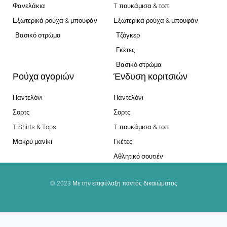
Φανελάκια
T πουκάμισα & τοπ
Εξωτερικά ρούχα & μπουφάν
Εξωτερικά ρούχα & μπουφάν
Βασικό στρώμα
Τζόγκερ
Γκέτες
Βασικό στρώμα
Ρούχα αγοριών
Ένδυση κοριτσιών
Παντελόνι
Παντελόνι
Σορτς
Σορτς
T-Shirts & Tops
T πουκάμισα & τοπ
Μακρύ μανίκι
Γκέτες
Αθλητικό σουτιέν
© 2023 Με την επιφύλαξη παντός δικαιώματος