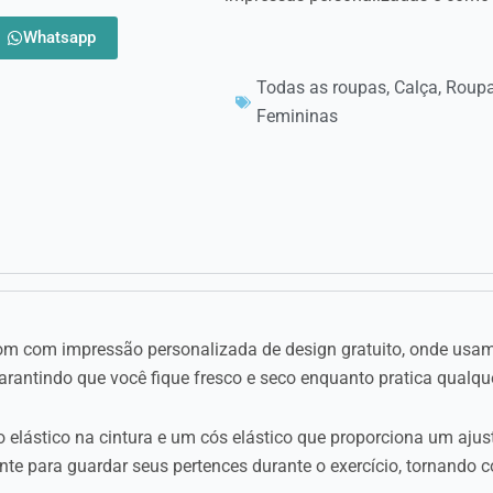
Whatsapp
Todas as roupas
,
Calça
,
Roup
Femininas
m com impressão personalizada de design gratuito, onde usamo
garantindo que você fique fresco e seco enquanto pratica qualque
ástico na cintura e um cós elástico que proporciona um ajuste
ente para guardar seus pertences durante o exercício, tornando 