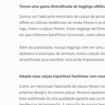
Temos uma gama diversificada de leggings atléti
Somos um fabricante renomado de calças de ginást
reflete as últimas tendências da moda fitness e se 
ioga, meias e calças fitness. Estas leggings de fi
em que oferecem benefícios funcionais, como absor
Além da praticidade, nossas leggings vêm em uma am
abstratos e estampas de animais, nossa coleção i
diversificada para escolher, você pode impressiona
Adapte suas calças esportivas femininas com nos
Como um renomado fabricante de calças fitness no 
próprios designs às nossas peças. Nossos equipam
tinta sublimada de alta qualidade garante que as 
tendências de impressão. A vibração de nossas leg