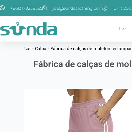
跳
+8613178258565
joe@sundaclothing.com
Unit 201
至
内
容
Lar
Lar
-
Calça
-
Fábrica de calças de moletom estampa
Fábrica de calças de mo