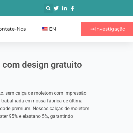
搜
索
ontate-Nos
EN
Investigação
 com design gratuito
ito, sem calça de moletom com impressão
 trabalhada em nossa fábrica de última
lidade premium. Nossas calças de moletom
éster 95% e elastano 5%, garantindo