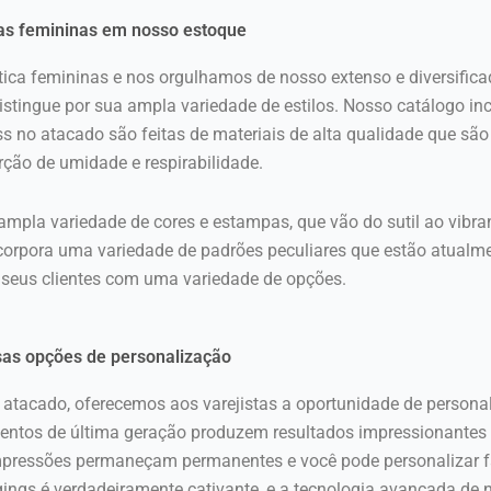
cas femininas em nosso estoque
ica femininas e nos orgulhamos de nosso extenso e diversific
distingue por sua ampla variedade de estilos. Nosso catálogo inc
tness no atacado são feitas de materiais de alta qualidade que 
ção de umidade e respirabilidade.
pla variedade de cores e estampas, que vão do sutil ao vibran
ncorpora uma variedade de padrões peculiares que estão atua
r seus clientes com uma variedade de opções.
sas opções de personalização
atacado, oferecemos aos varejistas a oportunidade de personal
entos de última geração produzem resultados impressionantes 
impressões permaneçam permanentes e você pode personalizar f
gings é verdadeiramente cativante, e a tecnologia avançada de 