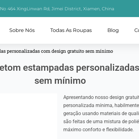
, No 464 XingLinwan Rd, Jimei District, Xiamen, China
Sobre Nós
Todas As Roupas
Blog
C
das personalizadas com design gratuito sem mínimo
letom estampadas personalizadas
sem mínimo
Apresentando nosso design gratu
personalizada mínima, habilmente
geração usando materiais de qua
são feitas de uma mistura de poli
máximo conforto e flexibilidade.