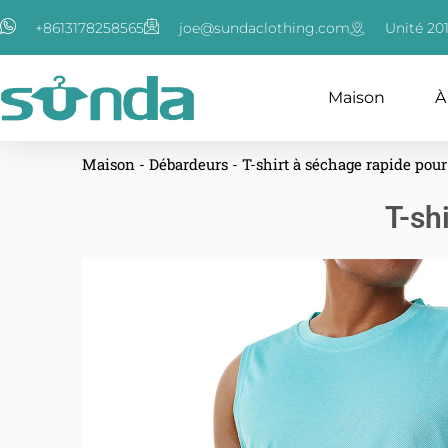
Aller
+8613178258565
joe@sundaclothing.com
Unité 20
au
contenu
Maison
À
Maison
-
Débardeurs
-
T-shirt à séchage rapide po
T-sh