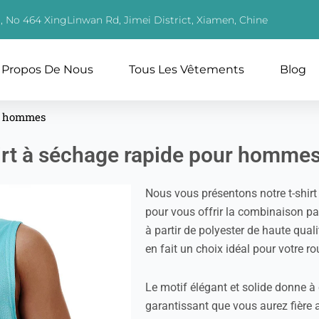
1, No 464 XingLinwan Rd, Jimei District, Xiamen, Chine
 Propos De Nous
Tous Les Vêtements
Blog
ur hommes
irt à séchage rapide pour homme
Nous vous présentons notre t-shir
pour vous offrir la combinaison par
à partir de polyester de haute quali
en fait un choix idéal pour votre r
Le motif élégant et solide donne à
garantissant que vous aurez fière 