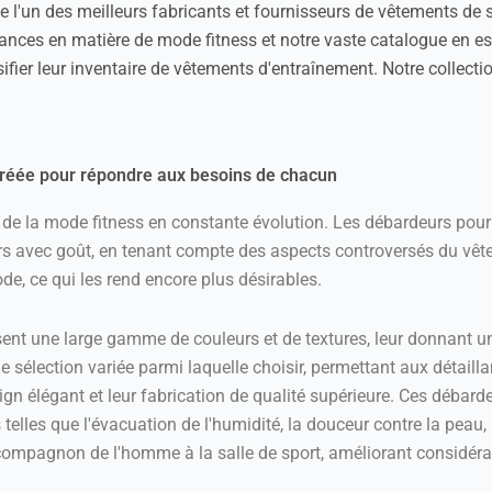
 l'un des meilleurs fabricants et fournisseurs de vêtements de 
ces en matière de mode fitness et notre vaste catalogue en est le
rsifier leur inventaire de vêtements d'entraînement. Notre colle
créée pour répondre aux besoins de chacun
ces de la mode fitness en constante évolution. Les débardeurs po
rs avec goût, en tenant compte des aspects controversés du vête
de, ce qui les rend encore plus désirables.
sent une large gamme de couleurs et de textures, leur donnant un
ne sélection variée parmi laquelle choisir, permettant aux détailla
ign élégant et leur fabrication de qualité supérieure. Ces débar
elles que l'évacuation de l'humidité, la douceur contre la peau, l
r compagnon de l'homme à la salle de sport, améliorant considér