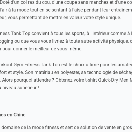
Doté d'un col ras du cou, d'une coupe sans manches et d'une cou
l'air à la mode tout en se sentant à l'aise pendant leur entraîne
r, vous permettant de mettre en valeur votre style unique.
ss Tank Top convient à tous les sports, à l'intérieur comme à l'
jogging ou que vous vous livriez à toute autre activité physique, 
 pour donner le meilleur de vous-même.
orkout Gym Fitness Tank Top est le choix ultime pour les amateur
nfort et style. Son matériau en polyester, sa technologie de séch
t. Alors pourquoi attendre ? Obtenez votre t-shirt Quick-Dry M
u niveau supérieur !
mes en Chine
omaine de la mode fitness et sert de solution de vente en gros c