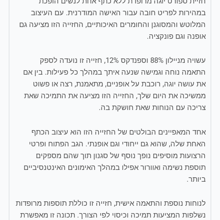
חזיית ספורט יוגה מרופדת ללא כתף אחת לנשים הופכת
במהירות לפריט חובה עבור האישה המודרנית. עם העיצוב
המלוטש והמסוגנן והחומרים האיכותיים, החזייה הזו מציעה גם
אופנה וגם פונקציה.
עשויה מניילון 88% וספנדקס 12%, חזייה זו נועדה לספק
התאמה נוחה וגמישה שנעה איתך במהלך כל פעילות. בין אם
את עושה יוגה, רוכבת על אופניים, מתאמנת, רצה או פשוט
ממשיכה את היום שלך, החזייה הזו מציעה את התמיכה שאת
צריכה עם הנוחות שאת חושקת בה.
אחד המאפיינים הבולטים של החזייה הזו הוא עיצוב הכתף
האחת שלה, שהוא גם ייחודי וגם אופנתי. הגב הפתוח ופרטי
הרצועות מוסיפים נופך נוסף של סגנון תוך שהם מספקים
תוספת נשימה ואוורור אפילו במהלך האימונים האינטנסיביים
ביותר.
לנוחות נוספת והתאמה אישית, חזייה זו כוללת תוספות מרופדות
נשלפות המציעות תמיכה וכיסוי לפי הצורך. תכונה זו מאפשרת