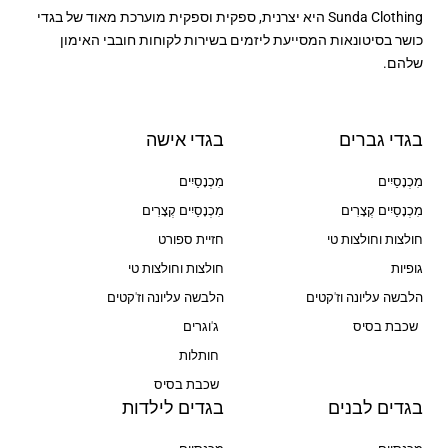
Sunda Clothing היא יצרנית, ספקית וספקית מוערכת מאוד של בגדי
כושר בסיטונאות המסייעת ליזמים בשירות לקוחות חובבי האימון
שלהם.
בגדי גברים
בגדי אישה
מִכְנָסַיִים
מִכְנָסַיִים
מִכְנָסַיִים קְצָרִים
מִכְנָסַיִים קְצָרִים
חולצות וחולצות טי
חזיית ספורט
גופיות
חולצות וחולצות טי
הלבשה עליונה וז'קטים
הלבשה עליונה וז'קטים
שכבת בסיס
ג'וגרים
חותלות
שכבת בסיס
בגדים לבנים
בגדים לילדות