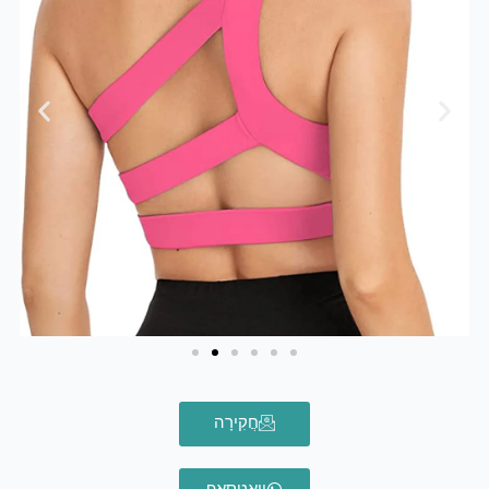
חֲקִירָה
וואטסאפ