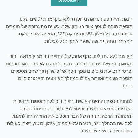
הצגת חזיית ספורט יוגה מרופדת ללא כתף אחת לנשים שלנו,
תוספת חובה לאוסף ציוד האימון שלך. עשויה מתערובת של חומרים
איכותיים, כולל ניילון 88% וספנדקס 12%, החזייה הזו מספקת
התאמה נוחה וגמישה שנעה איתך בכל פעילות.
העיצוב ללא שרוולים, כתף אחת, של החזייה הזו מציע מראה ייחודי
ומסוגנן המושלם עבור חובבת הכושר המודעה לאופנה. הגב הפתוח
ופרטי הרצועות מוסיפים נופך נוסף של כישרון תוך שהם מספקים
תוספת נשימה ואוורור אפילו במהלך האימונים האינטנסיביים
ביותר.
לנוחות נוספת והתאמה אישית, חזייה זו כוללת תוספות מרופדות
נשלפות המציעות תמיכה וכיסוי לפי הצורך. המתיחה הטובה
והתחושה הרכה והנוחה של הבד הופכים את החזייה הזו לתענוג
ללבישה במהלך יוגה, רכיבה על אופניים, אימון, כושר, ריצה, פעילות
גופנית ואפילו שימוש יומיומי.