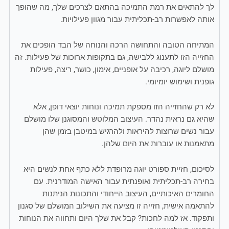
לך להתאים את רמת התמיכה בהתאם לצרכים שלך, מה שהופך
אותה לאפשרות רב-תכליתית עבור מגוון פעילויות.
המתיחה הטובה והתחושה הרכה והנוחה של הבד הופכים את
החזייה הזו לתענוג ללבישה, גם בתקופות ארוכות של פעילות. זה
מושלם ליוגה, רכיבה על אופניים, אימון, כושר, ריצה, פעילות
גופנית ושימוש יומיומי.
לא רק שהחזייה הזו מספקת תמיכה ונוחות יוצאי דופן, אלא
שהיא גם נראית נהדר. העיצוב המלוטש והמסוגנן שלו מושלם
עבור נשים שרוצות להיראות ולהרגיש במיטבן בזמן שהן
מתאמנות או עוברות את היום שלהן.
לסיכום, חזיית ספורט יוגה מרופדת ללא כתף אחת לנשים היא
בחירה רב-תכליתית ואופנתית עבור האישה המודרנית. עם
החומרים האיכותיים, העיצוב הייחודי והתכונות הניתנות
להתאמה אישית, חזייה זו מציעה את השילוב המושלם של סגנון
ותפקוד. אז למה לחכות? קבל את שלך היום ותחווה את הנוחות