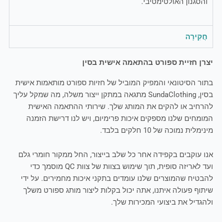
והסגנון האולטימטיבי.
חֲקִירָה
יצרן חזיית ספורט בהתאמה אישית בסין
בתור הסיטונאי והמפיק המוביל של חזיות ספורט מותאמות אישית
בסין, SundaClothing מתגאה במתקן ייצור משלה, מה שמקל עליך
להרחיב או להקים את המותג שלך. שירותי ההתאמה האישית
המומחים שלנו מספקים איכות פרימיום, ויש לנו דרישת הזמנה
מינימלית נמוכה של 10 חלקים בלבד.
אנו עוקבים בקפידה אחר כל שלב בייצור, החל ממקור חומרי גלם
ועד לאריזה סופית, תוך שימוש בצוות של צוות QC מוסמך כדי
להבטיח שהמוצרים שלנו עומדים בתקני איכות מחמירים. על ידי
שיתוף פעולה איתנו, אתה יכול בקלות ליצור מותג ספורט משלך
ולהגדיל את ביצועי המכירות שלך.