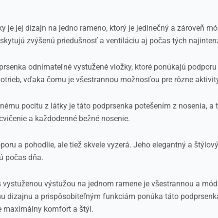
y je jej dizajn na jedno rameno, ktorý je jedinečný a zároveň m
skytujú zvýšenú priedušnosť a ventiláciu aj počas tých najintenz
prsenka odnímateľné vystužené vložky, ktoré ponúkajú podporu 
trieb, vďaka čomu je všestrannou možnosťou pre rôzne aktivity
u pocitu z látky je táto podprsenka potešením z nosenia, a to
eh, cvičenie a každodenné bežné nosenie.
u a pohodlie, ale tiež skvele vyzerá. Jeho elegantný a štýlový 
idú počas dňa.
s vystuženou výstužou na jednom ramene je všestrannou a mó
u dizajnu a prispôsobiteľným funkciám ponúka táto podprsenka
e maximálny komfort a štýl.