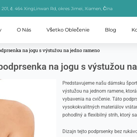
 201, č. 464 XingLinwan Rd, okres Jimei, Xiamen, Čína
v
O Nás
Všetko Oblečenie
Blog
Ko
dprsenka na jogu s výstužou na jedno rameno
odprsenka na jogu s výstužou n
Predstavujeme našu dámsku šport
výstužou na jednom ramene, ktorá
vybavenia na cvičenie. Táto podpr
vysokokvalitných materiálov vrát
pohodlný a flexibilný strih, ktorý s
Dizajn tejto podprsenky bez ruká