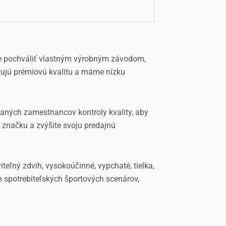
e pochváliť vlastným výrobným závodom,
tujú prémiovú kvalitu a máme nízku
vaných zamestnancov kontroly kvality, aby
ú značku a zvýšite svoju predajnú
eľný zdvih, vysokoúčinné, vypchaté, tielka,
 spotrebiteľských športových scenárov,