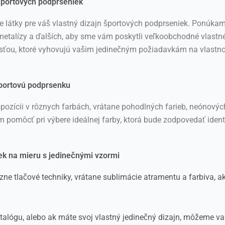
 športových podprseniek
látky pre váš vlastný dizajn športových podprseniek. Ponúkam
, metalízy a ďalších, aby sme vám poskytli veľkoobchodné vlastn
u, ktoré vyhovujú vašim jedinečným požiadavkám na vlastnost
portovú podprsenku
zícii v rôznych farbách, vrátane pohodlných farieb, neónových, či
omôcť pri výbere ideálnej farby, ktorá bude zodpovedať identi
ek na mieru s jedinečnými vzormi
ne tlačové techniky, vrátane sublimácie atramentu a farbiva, 
alógu, alebo ak máte svoj vlastný jedinečný dizajn, môžeme vaš