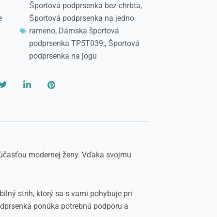
Športová podprsenka bez chrbta
,
e
Športová podprsenka na jedno
rameno
,
Dámska športová
podprsenka TP5T039;
,
Športová
podprsenka na jogu
súčasťou modernej ženy. Vďaka svojmu
lný strih, ktorý sa s vami pohybuje pri
o podprsenka ponúka potrebnú podporu a