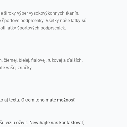
e široký výber vysokovýkonných tkanín,
é športové podprsenky. Všetky naše látky sú
i látky športových podprseniek.
ernej, bielej, fialovej, ružovej a ďalších.
te vašej značky.
ako aj textu. Okrem toho máte možnosť
u víziu oživiť. Neváhajte nás kontaktovať,