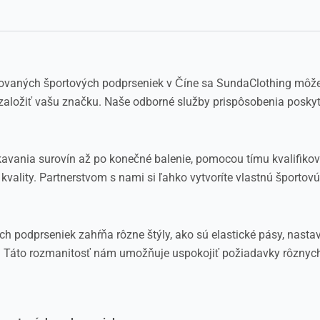
zovaných športových podprseniek v Číne sa SundaClothing môž
o založiť vašu značku. Naše odborné služby prispôsobenia posky
kavania surovín až po konečné balenie, pomocou tímu kvalifiko
 kvality. Partnerstvom s nami si ľahko vytvoríte vlastnú športov
podprseniek zahŕňa rôzne štýly, ako sú elastické pásy, nastavit
. Táto rozmanitosť nám umožňuje uspokojiť požiadavky rôznych