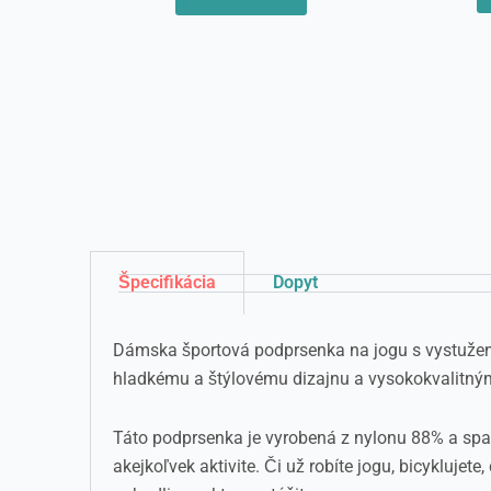
Špecifikácia
Dopyt
Dámska športová podprsenka na jogu s vystuže
hladkému a štýlovému dizajnu a vysokokvalitný
Táto podprsenka je vyrobená z nylonu 88% a spand
akejkoľvek aktivite. Či už robíte jogu, bicykluje