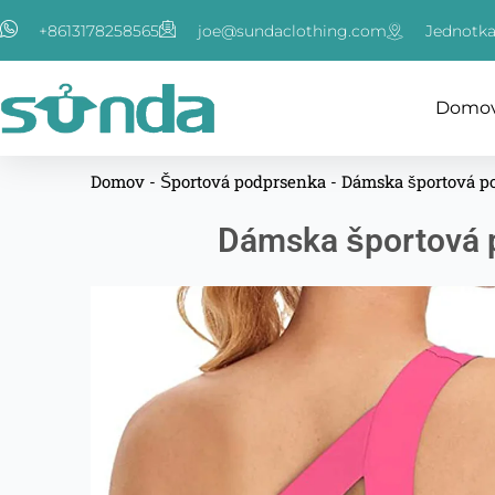
Preskočiť
+8613178258565
joe@sundaclothing.com
Jednotka
na
obsah
Domo
Domov
-
Športová podprsenka
-
Dámska športová po
Dámska športová p