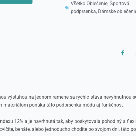
Všetko Oblečenie
,
Športová
podprsenka
,
Dámske oblečeni
nou výstuhou na jednom ramene sa rýchlo stáva nevyhnutnou 
m materiálom ponúka táto podprsenka módu aj funkčnosť.
exu 12% a je navrhnutá tak, aby poskytovala pohodlný a flexibi
te, cvičíte, beháte, alebo jednoducho chodíte po svojom dni, tát