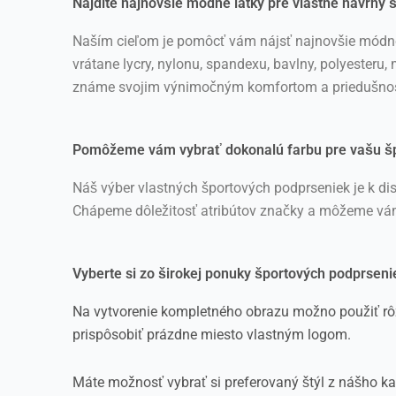
Nájdite najnovšie módne látky pre vlastné návrhy
Naším cieľom je pomôcť vám nájsť najnovšie módne 
vrátane lycry, nylonu, spandexu, bavlny, polyesteru
známe svojim výnimočným komfortom a priedušnosťo
Pomôžeme vám vybrať dokonalú farbu pre vašu š
Náš výber vlastných športových podprseniek je k dispo
Chápeme dôležitosť atribútov značky a môžeme vám p
Vyberte si zo širokej ponuky športových podprseni
Na vytvorenie kompletného obrazu možno použiť rôz
prispôsobiť prázdne miesto vlastným logom.
Máte možnosť vybrať si preferovaný štýl z nášho kat