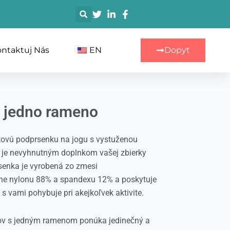
搜
索
ntaktuj Nás
EN
Dopyt
a jedno rameno
ovú podprsenku na jogu s vystuženou
 je nevyhnutným doplnkom vašej zbierky
senka je vyrobená zo zmesi
ane nylonu 88% a spandexu 12% a poskytuje
a s vami pohybuje pri akejkoľvek aktivite.
vov s jedným ramenom ponúka jedinečný a