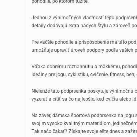
pohodlie, po ktorom túžite.
Jednou z výnimočných vlastností tejto podprsenk
detaily dodávajú extra nádych štýlu a zároveň po
Pre väčšie pohodlie a prispôsobenie má táto pod
umožňuje upraviť úroveň podpory podľa vašich po
Vďaka dobrému roztiahnutiu a mäkkému, pohodlném
ideálny pre jogu, cyklistiku, cvičenie, fitness, b
Nielenže táto podprsenka poskytuje výnimočnú opor
vyzerať a cítiť sa čo najlepšie, keď cvičia alebo 
Na záver, dámska športová podprsenka na jogu 
svojim vysoko kvalitným materiálom, jedinečném
Tak načo čakať? Získajte svoje ešte dnes a zažit