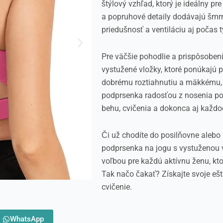
štýlový vzhľad, ktorý je ideálny p
a popruhové detaily dodávajú šmr
priedušnosť a ventiláciu aj počas t
Pre väčšie pohodlie a prispôsobe
vystužené vložky, ktoré ponúkajú 
dobrému roztiahnutiu a mäkkému, 
podprsenka radosťou z nosenia poča
behu, cvičenia a dokonca aj každ
Či už chodíte do posilňovne alebo
podprsenka na jogu s vystuženou 
voľbou pre každú aktívnu ženu, kto
Tak načo čakať? Získajte svoje ešt
cvičenie.
WhatsApp