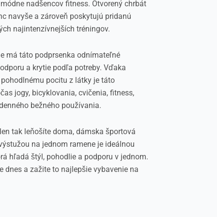
re módne nadšencov fitness. Otvorený chrbát
nc navyše a zároveň poskytujú pridanú
ých najintenzívnejších tréningov.
nie má táto podprsenka odnímateľné
podporu a krytie podľa potreby. Vďaka
pohodlnému pocitu z látky je táto
s jogy, bicyklovania, cvičenia, fitness,
odenného bežného používania.
 len tak leňošíte doma, dámska športová
výstužou na jednom ramene je ideálnou
rá hľadá štýl, pohodlie a podporu v jednom.
e dnes a zažite to najlepšie vybavenie na