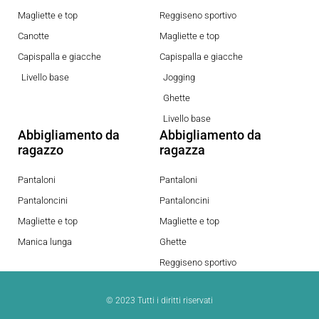
Magliette e top
Reggiseno sportivo
Canotte
Magliette e top
Capispalla e giacche
Capispalla e giacche
Livello base
Jogging
Ghette
Livello base
Abbigliamento da
Abbigliamento da
ragazzo
ragazza
Pantaloni
Pantaloni
Pantaloncini
Pantaloncini
Magliette e top
Magliette e top
Manica lunga
Ghette
Reggiseno sportivo
© 2023 Tutti i diritti riservati