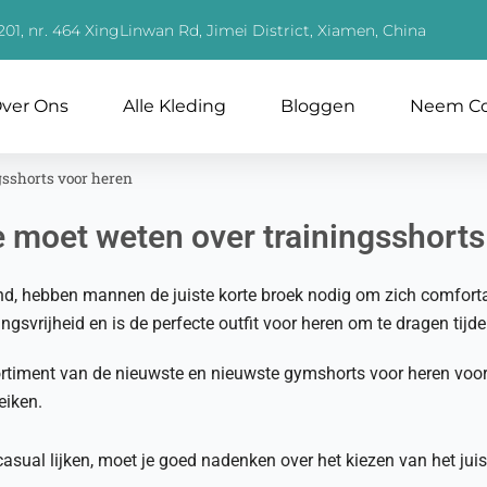
01, nr. 464 XingLinwan Rd, Jimei District, Xiamen, China
ver Ons
Alle Kleding
Bloggen
Neem Co
gsshorts voor heren
je moet weten over trainingsshorts
nd, hebben mannen de juiste korte broek nodig om zich comfort
gsvrijheid en is de perfecte outfit voor heren om te dragen tijde
ortiment van de nieuwste en nieuwste gymshorts voor heren voor
eiken.
ual lijken, moet je goed nadenken over het kiezen van het juiste