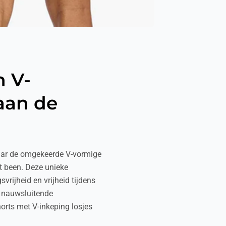
n V-
aan de
aar de omgekeerde V-vormige
t been. Deze unieke
vrijheid en vrijheid tijdens
ot nauwsluitende
orts met V-inkeping losjes