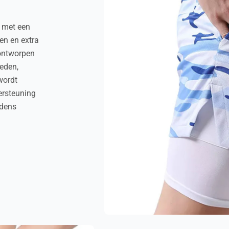
 met een
n en extra
 ontworpen
eden,
wordt
ersteuning
jdens