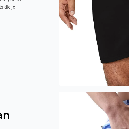
s die je
an