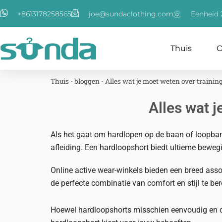
Ga
+8613178258565
joe@sundaclothing.com
Eenheid 2
naar
de
inhoud
Thuis
O
Thuis
-
bloggen
-
Alles wat je moet weten over trainin
Alles wat 
Als het gaat om hardlopen op de baan of loopba
afleiding. Een hardloopshort biedt ultieme bewegin
Online active wear-winkels bieden een breed ass
de perfecte combinatie van comfort en stijl te ber
Hoewel hardloopshorts misschien eenvoudig en cas