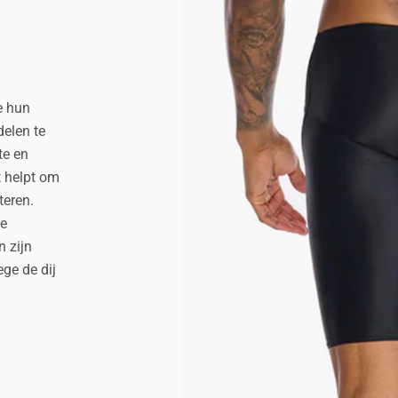
e hun
elen te
te en
t helpt om
teren.
de
n zijn
ege de dij