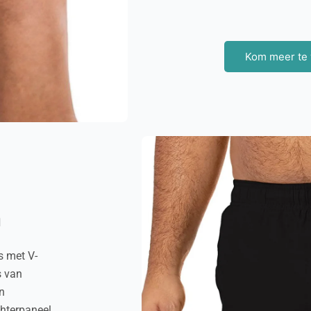
Kom meer te
m
s met V-
s van
en
hterpaneel