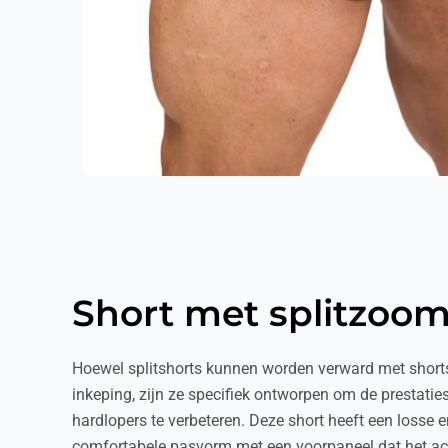
Short met splitzoo
Hoewel splitshorts kunnen worden verward met short
inkeping, zijn ze specifiek ontworpen om de prestatie
hardlopers te verbeteren. Deze short heeft een losse 
comfortabele pasvorm met een voorpaneel dat het ac