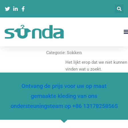
Ga
naar
de
inhoud
Neem Contact Met Ons Op
Categorie:
Sokken
Het lijkt erop dat we niet kunnen
vinden wat u zoekt.
Ontvang de prijs voor uw op maat
gemaakte kleding van ons
ondersteuningsteam op +86 13178258565