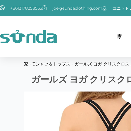
内
+8613178258565
joe@sundaclothing.com
ユニット 2
容
を
ス
キ
家
ッ
プ
家
-
Tシャツ＆トップス
-
ガールズ ヨガ クリスクロス
ガールズ ヨガ クリスク