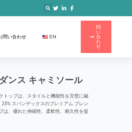
搜
索
問
い
お問い合わせ
EN
合
わ
せ
 ダンス キャミソール
タンクトップは、スタイルと機能性を完璧に融
と 25% スパンデックスのプレミアム ブレン
プは、優れた伸縮性、柔軟性、耐久性を提