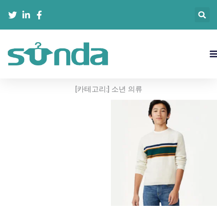
콘
텐
츠
로
건
너
뛰
기
[카테고리:]
소년 의류