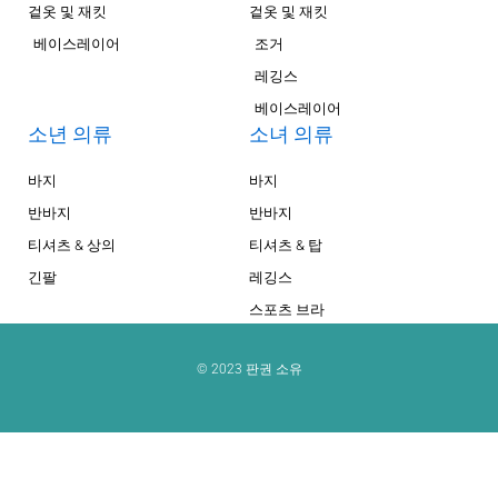
겉옷 및 재킷
겉옷 및 재킷
베이스레이어
조거
레깅스
베이스레이어
소년 의류
소녀 의류
바지
바지
반바지
반바지
티셔츠 & 상의
티셔츠 & 탑
긴팔
레깅스
스포츠 브라
© 2023 판권 소유