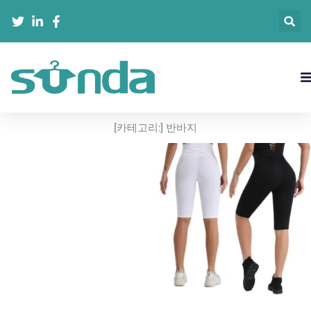
콘
텐
츠
로
건
너
뛰
기
[카테고리:]
반바지