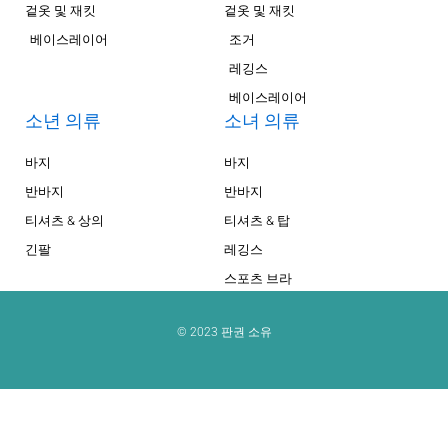
겉옷 및 재킷
겉옷 및 재킷
베이스레이어
조거
레깅스
베이스레이어
소년 의류
소녀 의류
바지
바지
반바지
반바지
티셔츠 & 상의
티셔츠 & 탑
긴팔
레깅스
스포츠 브라
© 2023 판권 소유