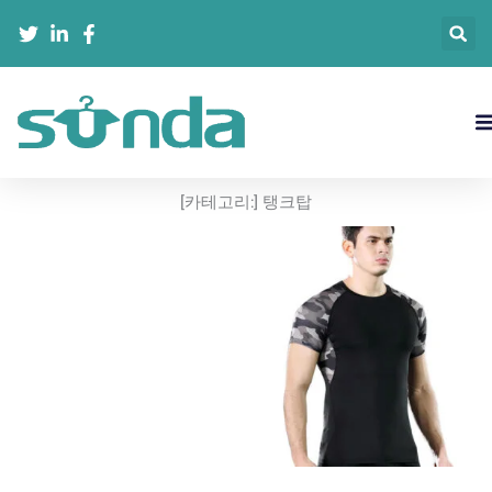
콘
텐
츠
로
건
너
뛰
기
[카테고리:]
탱크탑