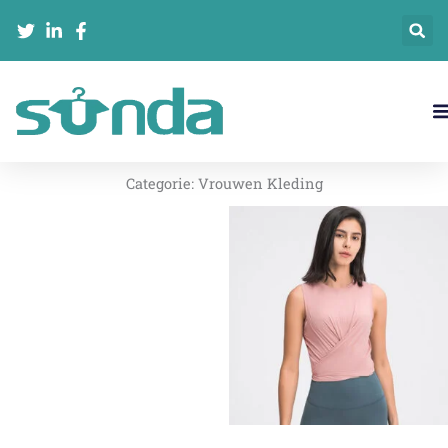
Ga
naar
de
inhoud
Neem Contact Met Ons Op
Categorie:
Vrouwen Kleding
页
页
页
页
面
面
面
面