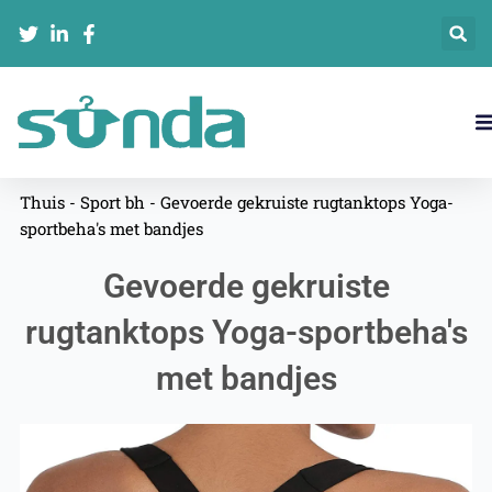
Ga
naar
de
inhoud
Neem Contact Met Ons Op
Thuis
-
Sport bh
-
Gevoerde gekruiste rugtanktops Yoga-
sportbeha's met bandjes
Gevoerde gekruiste
rugtanktops Yoga-sportbeha's
met bandjes