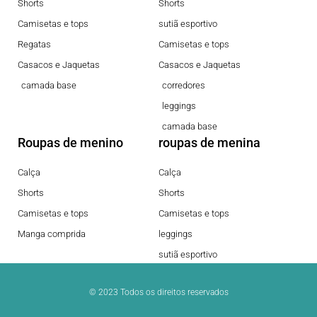
Shorts
Shorts
Camisetas e tops
sutiã esportivo
Regatas
Camisetas e tops
Casacos e Jaquetas
Casacos e Jaquetas
camada base
corredores
leggings
camada base
Roupas de menino
roupas de menina
Calça
Calça
Shorts
Shorts
Camisetas e tops
Camisetas e tops
Manga comprida
leggings
sutiã esportivo
© 2023 Todos os direitos reservados