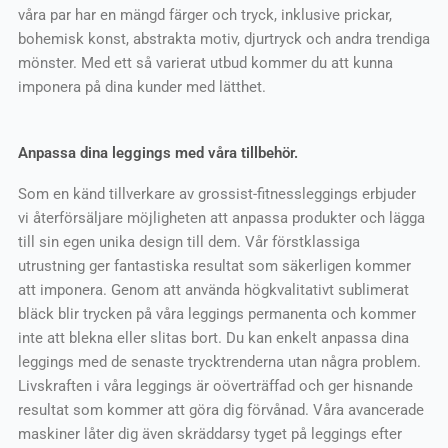
våra par har en mängd färger och tryck, inklusive prickar,
bohemisk konst, abstrakta motiv, djurtryck och andra trendiga
mönster. Med ett så varierat utbud kommer du att kunna
imponera på dina kunder med lätthet.
Anpassa dina leggings med våra tillbehör.
Som en känd tillverkare av grossist-fitnessleggings erbjuder
vi återförsäljare möjligheten att anpassa produkter och lägga
till sin egen unika design till dem. Vår förstklassiga
utrustning ger fantastiska resultat som säkerligen kommer
att imponera. Genom att använda högkvalitativt sublimerat
bläck blir trycken på våra leggings permanenta och kommer
inte att blekna eller slitas bort. Du kan enkelt anpassa dina
leggings med de senaste trycktrenderna utan några problem.
Livskraften i våra leggings är oöverträffad och ger hisnande
resultat som kommer att göra dig förvånad. Våra avancerade
maskiner låter dig även skräddarsy tyget på leggings efter