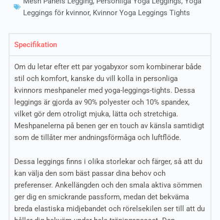
Mesh Panels Legging
,
Personliga Yoga Leggings
,
Yoga
Leggings för kvinnor
,
Kvinnor Yoga Leggings Tights
Specifikation
Om du letar efter ett par yogabyxor som kombinerar både
stil och komfort, kanske du vill kolla in personliga
kvinnors meshpaneler med yoga-leggings-tights. Dessa
leggings är gjorda av 90% polyester och 10% spandex,
vilket gör dem otroligt mjuka, lätta och stretchiga.
Meshpanelerna på benen ger en touch av känsla samtidigt
som de tillåter mer andningsförmåga och luftflöde.
Dessa leggings finns i olika storlekar och färger, så att du
kan välja den som bäst passar dina behov och
preferenser. Ankellängden och den smala aktiva sömmen
ger dig en smickrande passform, medan det bekväma
breda elastiska midjebandet och rörelsekilen ser till att du