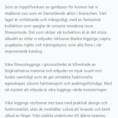
Som en topptillverkare av gymbyxor för kvinnor har vi
etablerat oss som en framstående aktör i branschen. Vårt
lager är omfattande och mångsidigt, med en fantastisk
kollektion som speglar de senaste trenderna inom
fitnessmode. Det som skiljer vår kollektion åt är det stora
utbudet av stilar vi erbjuder, inklusive blanka leggings, capris,
yogabyxor, tights och träningsbyxor, som alla finns i vår
imponerande katalog.
Våra fitnessleggings i grossistledet är tillverkade av
högkvalitativa material och erbjuder en mjuk touch mot
huden samtidigt som de ger utmärkta funktionella
egenskaper, såsom fukttransport och andningsförmåga. Med
så mycket att erbjuda är våra leggings värda investeringen.
Våra leggings stoltserar inte bara med praktisk design och
funktionalitet, utan de innehåller också ett levande och brett
utbud av färger. Från subtila undertoner till djärva nyanser,