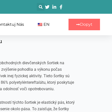
搜
索
ntaktuj Nás
EN
Dopyt
u
obchodných dievčenských šortiek na
a zvýšenie pohodlia a výkonu počas
ek inej fyzickej aktivity. Tieto šortky sú
86% polyetyléntereftalátu, ktorý poskytuje
 a odolnosť voči opotrebovaniu.
ostí týchto šortiek je elastický pás, ktorý
senie okolo pása. To zaisťuje, že šortky