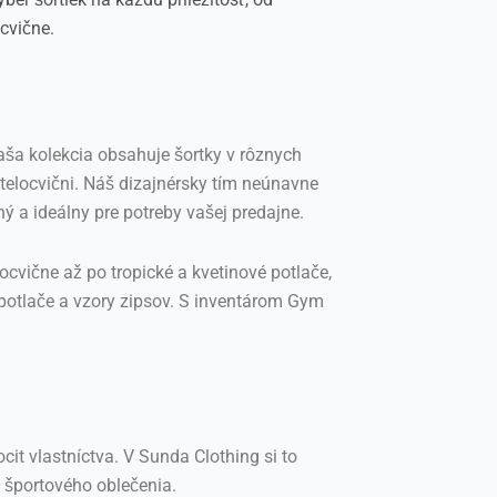
cvične.
ša kolekcia obsahuje šortky v rôznych
 telocvični. Náš dizajnérsky tím neúnavne
ý a ideálny pre potreby vašej predajne.
ocvične až po tropické a kvetinové potlače,
 potlače a vzory zipsov. S inventárom Gym
t vlastníctva. V Sunda Clothing si to
 športového oblečenia.