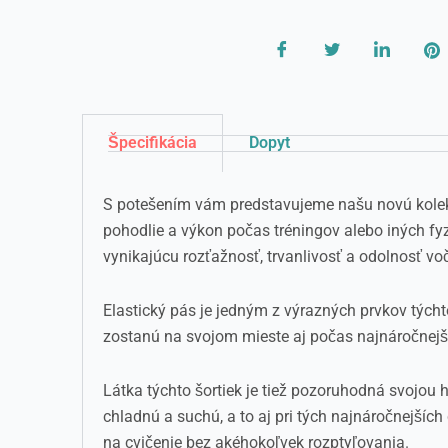
Špecifikácia
Dopyt
S potešením vám predstavujeme našu novú kolekc
pohodlie a výkon počas tréningov alebo iných fyz
vynikajúcu rozťažnosť, trvanlivosť a odolnosť vo
Elastický pás je jedným z výrazných prvkov týchto
zostanú na svojom mieste aj počas najnáročnejš
Látka týchto šortiek je tiež pozoruhodná svojou
chladnú a suchú, a to aj pri tých najnáročnejší
na cvičenie bez akéhokoľvek rozptyľovania.