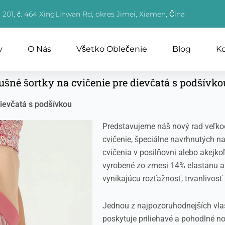
 201, č. 464 XingLinwan Rd, okres Jimei, Xiamen, Čína
v
O Nás
Všetko Oblečenie
Blog
Ko
šné šortky na cvičenie pre dievčatá s podšívko
ievčatá s podšívkou
Predstavujeme náš nový rad veľko
cvičenie, špeciálne navrhnutých n
cvičenia v posilňovni alebo akejkoľv
vyrobené zo zmesi 14% elastanu a 
vynikajúcu rozťažnosť, trvanlivosť
Jednou z najpozoruhodnejších vlastn
poskytuje priliehavé a pohodlné no