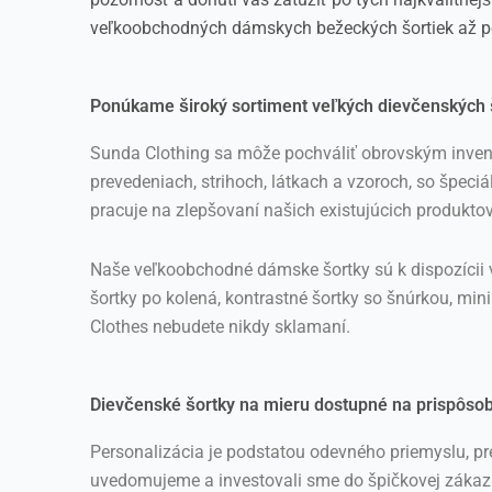
veľkoobchodných dámskych bežeckých šortiek až po 
Ponúkame široký sortiment veľkých dievčenských 
Sunda Clothing sa môže pochváliť obrovským invent
prevedeniach, strihoch, látkach a vzoroch, so špeciá
pracuje na zlepšovaní našich existujúcich produktov
Naše veľkoobchodné dámske šortky sú k dispozícii v 
šortky po kolená, kontrastné šortky so šnúrkou, mi
Clothes nebudete nikdy sklamaní.
Dievčenské šortky na mieru dostupné na prispôso
Personalizácia je podstatou odevného priemyslu, pr
uvedomujeme a investovali sme do špičkovej zákazko