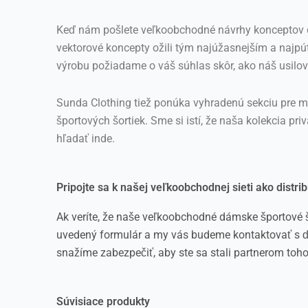
Keď nám pošlete veľkoobchodné návrhy konceptov d
vektorové koncepty ožili tým najúžasnejším a na
výrobu požiadame o váš súhlas skôr, ako náš usilov
Sunda Clothing tiež ponúka vyhradenú sekciu pre m
športových šortiek. Sme si istí, že naša kolekcia 
hľadať inde.
Pripojte sa k našej veľkoobchodnej sieti ako distri
Ak veríte, že naše veľkoobchodné dámske športové šo
uvedený formulár a my vás budeme kontaktovať s ďa
snažíme zabezpečiť, aby ste sa stali partnerom toho
Súvisiace produkty