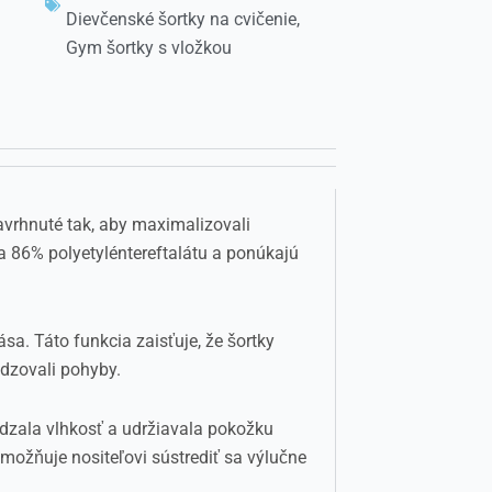
Dievčenské šortky na cvičenie
,
Gym šortky s vložkou
avrhnuté tak, aby maximalizovali
 a 86% polyetyléntereftalátu a ponúkajú
sa. Táto funkcia zaisťuje, že šortky
dzovali pohyby.
ádzala vlhkosť a udržiavala pokožku
možňuje nositeľovi sústrediť sa výlučne