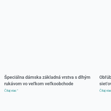
Špeciálna dámska základná vrstva s dlhým
Obľúb
rukávom vo veľkom veľkoobchode
sieťo
Čítaj viac "
Čítaj viac