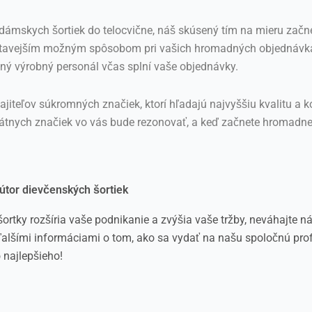
ámskych šortiek do telocvične, náš skúsený tím na mieru začn
jpútavejším možným spôsobom pri vašich hromadných objednávk
ný výrobný personál včas splní vaše objednávky.
ajiteľov súkromných značiek, ktorí hľadajú najvyššiu kvalitu 
privátnych značiek vo vás bude rezonovať, a keď začnete hromad
bútor dievčenských šortiek
rtky rozšíria vaše podnikanie a zvýšia vaše tržby, neváhajte ná
lšími informáciami o tom, ako sa vydať na našu spoločnú prof
 najlepšieho!