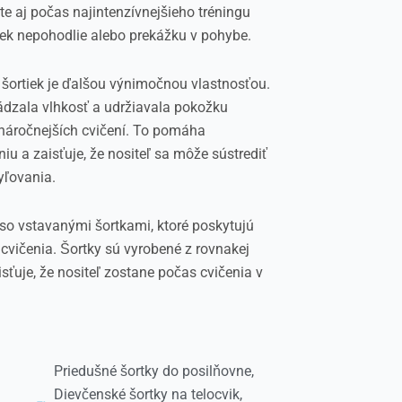
 aj počas najintenzívnejšieho tréningu
ek nepohodlie alebo prekážku v pohybe.
 šortiek je ďalšou výnimočnou vlastnosťou.
ádzala vlhkosť a udržiavala pokožku
náročnejších cvičení. To pomáha
u a zaisťuje, že nositeľ sa môže sústrediť
yľovania.
 so vstavanými šortkami, ktoré poskytujú
cvičenia. Šortky sú vyrobené z rovnakej
aisťuje, že nositeľ zostane počas cvičenia v
Priedušné šortky do posilňovne
,
Dievčenské šortky na telocvik
,