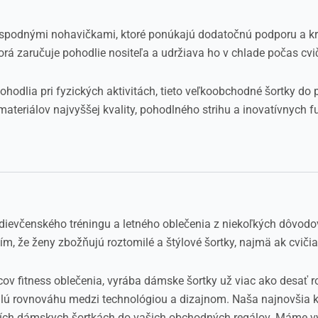
 spodnými nohavičkami, ktoré ponúkajú dodatočnú podporu a kry
torá zaručuje pohodlie nositeľa a udržiava ho v chlade počas cvi
ohodlia pri fyzických aktivitách, tieto veľkoobchodné šortky do 
teriálov najvyššej kvality, pohodlného strihu a inovatívnych 
ievčenského tréningu a letného oblečenia z niekoľkých dôvodov.
m, že ženy zbožňujú roztomilé a štýlové šortky, najmä ak cvičia
cov fitness oblečenia, vyrába dámske šortky už viac ako desať
alú rovnováhu medzi technológiou a dizajnom. Naša najnovšia k
jších dámskych šortkách do vašich obchodných regálov. Máme výb