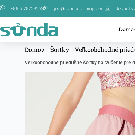
Preskočiť
+8613178258565
joe@sundaclothing.com
Jednotka
na
obsah
Domo
Domov
-
Šortky
-
Veľkoobchodné priedu
Veľkoobchodné priedušné šortky na cvičenie pre d