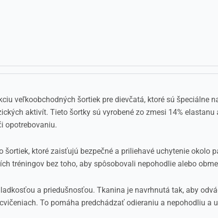
iu veľkoobchodných šortiek pre dievčatá, ktoré sú špeciálne n
ických aktivít. Tieto šortky sú vyrobené zo zmesi 14% elastanu
či opotrebovaniu.
 šortiek, ktoré zaisťujú bezpečné a priliehavé uchytenie okolo pá
ích tréningov bez toho, aby spôsobovali nepohodlie alebo obme
 hladkosťou a priedušnosťou. Tkanina je navrhnutá tak, aby odv
ch cvičeniach. To pomáha predchádzať odieraniu a nepohodliu a u