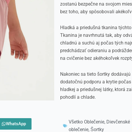
zostanú bezpečne na svojom mieste
bez toho, aby spôsobovali akékoľv
Hladká a priedušná tkanina týchto
Tkanina je navrhnutá tak, aby odv
chladnú a suchú aj počas tých naj
predchádzať odieraniu a podráždeni
na cvičenie bez akéhokoľvek rozpt
Nakoniec sa tieto šortky dodávajú
dodatočnú podporu a krytie počas 
hladkej a priedušnej látky, ktorá z
pohodlí a chlade.
Všetko Oblečenie
,
Dievčenské
WhatsApp
oblečenie
,
Šortky