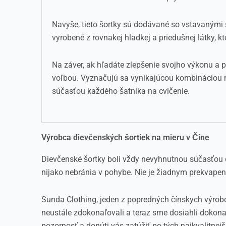
Navyše, tieto šortky sú dodávané so vstavanými
vyrobené z rovnakej hladkej a priedušnej látky, k
Na záver, ak hľadáte zlepšenie svojho výkonu a p
voľbou. Vyznačujú sa vynikajúcou kombináciou ma
súčasťou každého šatníka na cvičenie.
Výrobca dievčenských šortiek na mieru v Číne
Dievčenské šortky boli vždy nevyhnutnou súčasťou d
nijako nebránia v pohybe. Nie je žiadnym prekvapení
Sunda Clothing, jeden z popredných čínskych výrob
neustále zdokonaľovali a teraz sme dosiahli dokon
pozornosť a donúti vás zatúžiť po tých najkvalitne