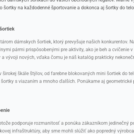
šortky na každodenné športovanie a dokonca aj šortky do telo
šortiek
árom dámskych šortiek, ktorý prevyšuje našich konkurentov. Na
lnymi pármi prispôsobenými pre aktivity, ako je beh a cvičenie v
 a vývoji nových, vďaka čomu je náš katalóg prakticky nekonečn
širokej škále štýlov, od farebne blokovaných mini šortiek do tel
ni šortky s viazaním a mnoho ďalších. Ponúkame aj geometrické
benie
etože podporuje rozmanitosť a ponúka zákazníkom jedinečný poci
vej infraštruktúry, aby sme mohli slúžiť ako popredný výrobca