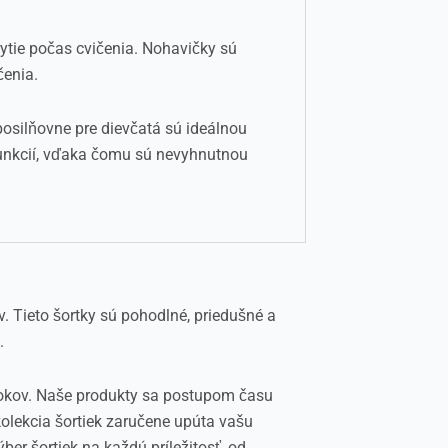
tie počas cvičenia. Nohavičky sú
čenia.
posilňovne pre dievčatá sú ideálnou
funkcií, vďaka čomu sú nevyhnutnou
 Tieto šortky sú pohodlné, priedušné a
.
 rokov. Naše produkty sa postupom času
olekcia šortiek zaručene upúta vašu
er šortiek na každú príležitosť, od